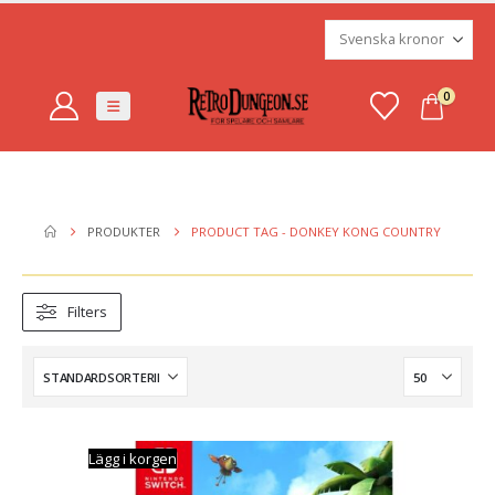
0
PRODUKTER
PRODUCT TAG -
DONKEY KONG COUNTRY
Filters
Lägg i korgen