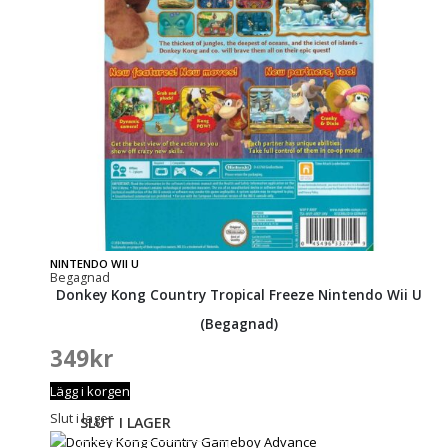
NINTENDO WII U
Begagnad
Donkey Kong Country Tropical Freeze Nintendo Wii U
(Begagnad)
349
kr
Lägg i korgen
Slut i lager
SLUT I LAGER