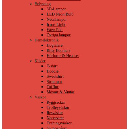
Belysning
3D-Lampor
LED Neon Bulb
Neonlampor
Icons Light
Wow Pod
Övriga lampor
Hemelektronik
Högtalare
Bitty Boomers
Hörlurar & Headset
Kläder
T-shirt
Hoodie
Sweatshirt
Strumpor
Tofflor
Mössor & Vantar
Väskor
Ryggsäckar
Trolleyväskor
Resväskor
Necessärer
Träningsväskor
Gympapåsar