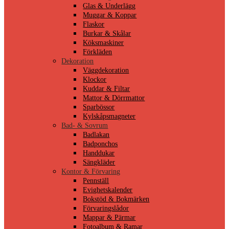
Glas & Underlägg
Muggar & Koppar
Flaskor
Burkar & Skålar
Köksmaskiner
Förkläden
Dekoration
Väggdekoration
Klockor
Kuddar & Filtar
Mattor & Dörrmattor
Sparbössor
Kylskåpsmagneter
Bad- & Sovrum
Badlakan
Badponchos
Handdukar
Sängkläder
Kontor & Förvaring
Pennställ
Evighetskalender
Bokstöd & Bokmärken
Förvaringslådor
Mappar & Pärmar
Fotoalbum & Ramar