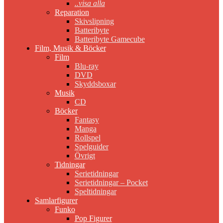
..visa alla
Reparation
Skivslipning
Batteribyte
Batteribyte Gamecube
Film, Musik & Böcker
Film
Blu-ray
DVD
Skyddsboxar
Musik
CD
Böcker
Fantasy
Manga
Rollspel
Spelguider
Övrigt
Tidningar
Serietidningar
Serietidningar – Pocket
Speltidningar
Samlarfigurer
Funko
Pop Figurer