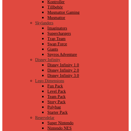
Kontroller
Tillbehör
Musmattor Gaming
Musmattor
Skylanders
Imaginators
Superchargers
Trap Team
Swap Force
Giants
Spyros Adventure
Disney Infinity
Disney Infinity 1.0
Disney Infinity 2.0
Disney Infinity 3.0
Lego Dimensions
Fun Pack
Level Pack
Team Pack
Story Pack
Polybag
Starter Pack
Reservdelar
Super Nintendo
Nintendo NES