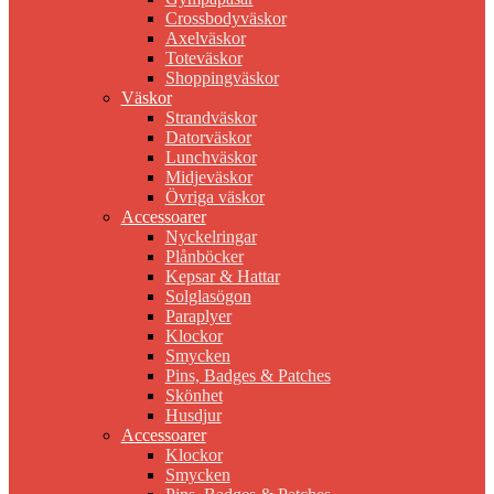
Crossbodyväskor
Axelväskor
Toteväskor
Shoppingväskor
Väskor
Strandväskor
Datorväskor
Lunchväskor
Midjeväskor
Övriga väskor
Accessoarer
Nyckelringar
Plånböcker
Kepsar & Hattar
Solglasögon
Paraplyer
Klockor
Smycken
Pins, Badges & Patches
Skönhet
Husdjur
Accessoarer
Klockor
Smycken