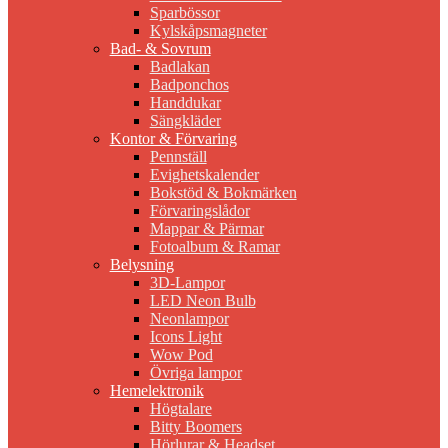
Sparbössor
Kylskåpsmagneter
Bad- & Sovrum
Badlakan
Badponchos
Handdukar
Sängkläder
Kontor & Förvaring
Pennställ
Evighetskalender
Bokstöd & Bokmärken
Förvaringslådor
Mappar & Pärmar
Fotoalbum & Ramar
Belysning
3D-Lampor
LED Neon Bulb
Neonlampor
Icons Light
Wow Pod
Övriga lampor
Hemelektronik
Högtalare
Bitty Boomers
Hörlurar & Headset