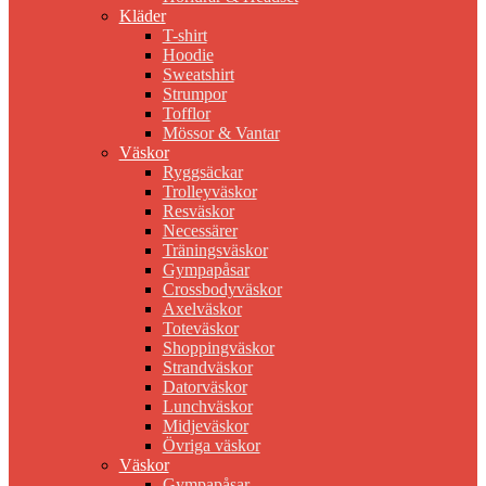
Kläder
T-shirt
Hoodie
Sweatshirt
Strumpor
Tofflor
Mössor & Vantar
Väskor
Ryggsäckar
Trolleyväskor
Resväskor
Necessärer
Träningsväskor
Gympapåsar
Crossbodyväskor
Axelväskor
Toteväskor
Shoppingväskor
Strandväskor
Datorväskor
Lunchväskor
Midjeväskor
Övriga väskor
Väskor
Gympapåsar