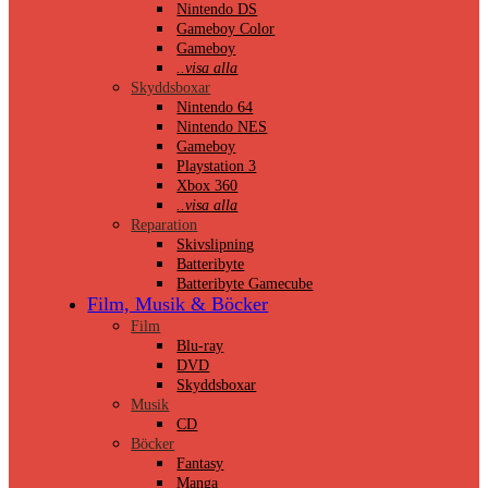
Nintendo DS
Gameboy Color
Gameboy
..visa alla
Skyddsboxar
Nintendo 64
Nintendo NES
Gameboy
Playstation 3
Xbox 360
..visa alla
Reparation
Skivslipning
Batteribyte
Batteribyte Gamecube
Film, Musik & Böcker
Film
Blu-ray
DVD
Skyddsboxar
Musik
CD
Böcker
Fantasy
Manga