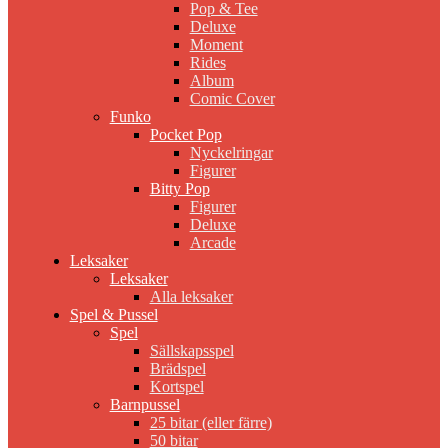
Pop & Tee
Deluxe
Moment
Rides
Album
Comic Cover
Funko
Pocket Pop
Nyckelringar
Figurer
Bitty Pop
Figurer
Deluxe
Arcade
Leksaker
Leksaker
Alla leksaker
Spel & Pussel
Spel
Sällskapsspel
Brädspel
Kortspel
Barnpussel
25 bitar (eller färre)
50 bitar