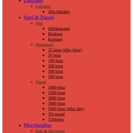
Leksaker
Leksaker
Alla leksaker
Spel & Pussel
Spel
Sällskapsspel
Brädspel
Kortspel
Barnpussel
25 bitar (eller färre)
50 bitar
100 bitar
200 bitar
300 bitar
500 bitar
Pussel
1000 bitar
1500 bitar
2000 bitar
3000 bitar
5000 bitar (eller fler)
3D-pussel
Tillbehör
Merchandise
Kök & Servering