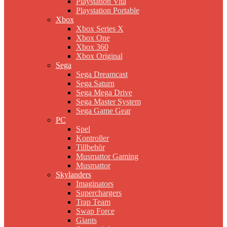
Playstation Vita
Playstation Portable
Xbox
Xbox Series X
Xbox One
Xbox 360
Xbox Original
Sega
Sega Dreamcast
Sega Saturn
Sega Mega Drive
Sega Master System
Sega Game Gear
PC
Spel
Kontroller
Tillbehör
Musmattor Gaming
Musmattor
Skylanders
Imaginators
Superchargers
Trap Team
Swap Force
Giants