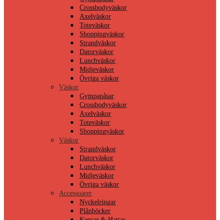
Crossbodyväskor
Axelväskor
Toteväskor
Shoppingväskor
Strandväskor
Datorväskor
Lunchväskor
Midjeväskor
Övriga väskor
Väskor
Gympapåsar
Crossbodyväskor
Axelväskor
Toteväskor
Shoppingväskor
Väskor
Strandväskor
Datorväskor
Lunchväskor
Midjeväskor
Övriga väskor
Accessoarer
Nyckelringar
Plånböcker
Kepsar & Hattar