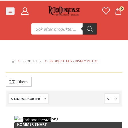
0
Produktsökning
PRODUKTER
PRODUCT TAG -
DISNEY PLUTO
Filters
Förhandsbeställ
KOMMER SNART