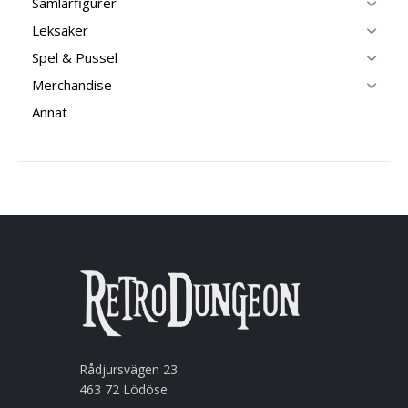
Samlarfigurer
Leksaker
Spel & Pussel
Merchandise
Annat
Rådjursvägen 23
463 72 Lödöse