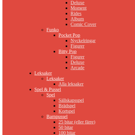
Deluxe
Moment
Rides
Album
Comic Cover
Funko
Pocket Pop
Nyckelringar
Figurer
Bitty Pop
Figurer
Deluxe
Arcade
Leksaker
Leksaker
Alla leksaker
Spel & Pussel
Spel
Sällskapsspel
Brädspel
Kortspel
Barnpussel
25 bitar (eller färre)
50 bitar
100 bitar