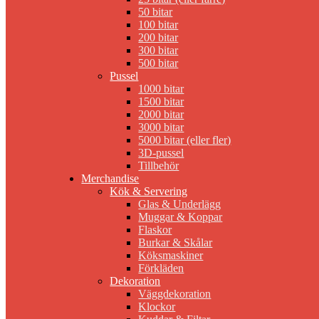
50 bitar
100 bitar
200 bitar
300 bitar
500 bitar
Pussel
1000 bitar
1500 bitar
2000 bitar
3000 bitar
5000 bitar (eller fler)
3D-pussel
Tillbehör
Merchandise
Kök & Servering
Glas & Underlägg
Muggar & Koppar
Flaskor
Burkar & Skålar
Köksmaskiner
Förkläden
Dekoration
Väggdekoration
Klockor