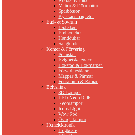
Kuddar & Filtar
Mattor & Dörrmattor
Sparbössor
Kylskåpsmagneter
Bad- & Sovrum
Badlakan
Badponchos
Handdukar
Sängkläder
Kontor & Förvaring
Pennställ
Evighetskalender
Bokstöd & Bokmärken
Förvaringslådor
Mappar & Pärmar
Fotoalbum & Ramar
Belysning
3D-Lampor
LED Neon Bulb
Neonlampor
Icons Light
Wow Pod
Övriga lampor
Hemelektronik
Högtalare