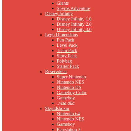
Giants
Spyros Adventure
Disney Infinity
Disney Infinity 1.0
Disney Infinity 2.0
Disney Infinity 3.0
Lego Dimensions
Fun Pack
Level Pack
Team Pack
Story Pack
Polybag
Starter Pack
Reservdelar
Super Nintendo
Nintendo NES
Nintendo DS
Gameboy Color
Gameboy
..visa alla
Skyddsboxar
Nintendo 64
Nintendo NES
Gameboy
Playstation 3