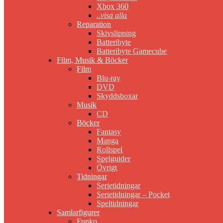
Xbox 360
..visa alla
Reparation
Skivslipning
Batteribyte
Batteribyte Gamecube
Film, Musik & Böcker
Film
Blu-ray
DVD
Skyddsboxar
Musik
CD
Böcker
Fantasy
Manga
Rollspel
Spelguider
Övrigt
Tidningar
Serietidningar
Serietidningar – Pocket
Speltidningar
Samlarfigurer
Funko