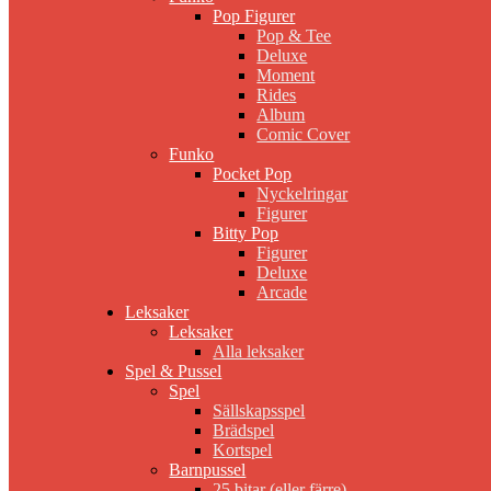
Pop Figurer
Pop & Tee
Deluxe
Moment
Rides
Album
Comic Cover
Funko
Pocket Pop
Nyckelringar
Figurer
Bitty Pop
Figurer
Deluxe
Arcade
Leksaker
Leksaker
Alla leksaker
Spel & Pussel
Spel
Sällskapsspel
Brädspel
Kortspel
Barnpussel
25 bitar (eller färre)