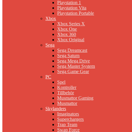
Playstation 1
Playstation Vita
Playstation Portable
Xbox
Xbox Series X
Xbox One
Xbox 360
Xbox Original
Sega
Sega Dreamcast
Sega Saturn
Sega Mega Drive
Sega Master System
Sega Game Gear
PC
Spel
Kontroller
Tillbehör
Musmattor Gaming
Musmattor
Skylanders
Imaginators
Superchargers
Trap Team
Swap Force