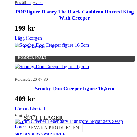
Beställningsvara
POP figure Disney The Black Cauldron Horned King
With Creeper
199
kr
Lägg i korgen
Förhandsbeställ
KOMMER SNART
Release 2026-07-30
Scooby-Doo Creeper figure 16,5cm
409
kr
Förhandsbeställ
Slut i lager
SLUT I LAGER
BEVAKA PRODUKTEN
SKYLANDERS SWAP FORCE