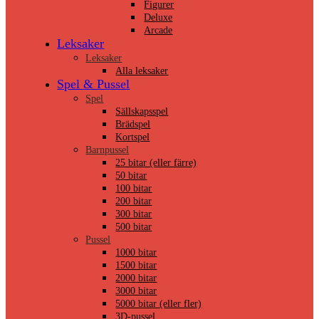
Figurer
Deluxe
Arcade
Leksaker
Leksaker
Alla leksaker
Spel & Pussel
Spel
Sällskapsspel
Brädspel
Kortspel
Barnpussel
25 bitar (eller färre)
50 bitar
100 bitar
200 bitar
300 bitar
500 bitar
Pussel
1000 bitar
1500 bitar
2000 bitar
3000 bitar
5000 bitar (eller fler)
3D-pussel