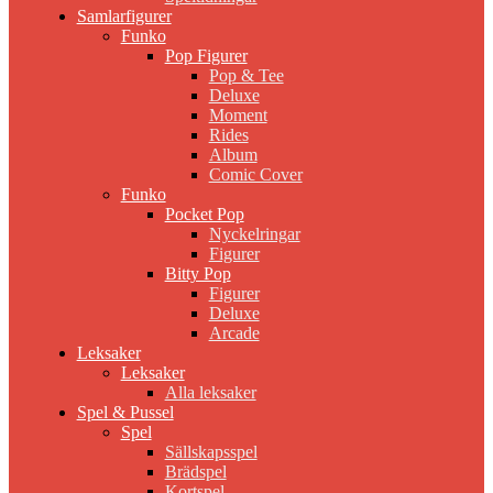
Samlarfigurer
Funko
Pop Figurer
Pop & Tee
Deluxe
Moment
Rides
Album
Comic Cover
Funko
Pocket Pop
Nyckelringar
Figurer
Bitty Pop
Figurer
Deluxe
Arcade
Leksaker
Leksaker
Alla leksaker
Spel & Pussel
Spel
Sällskapsspel
Brädspel
Kortspel