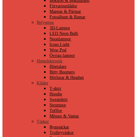
Bokstöd & Bokmärken
Förvaringslådor
Mappar & Pärmar
Fotoalbum & Ramar
Belysning
3D-Lampor
LED Neon Bulb
Neonlampor
Icons Light
Wow Pod
Övriga lampor
Hemelektronik
Högtalare
Bitty Boomers
Hörlurar & Headset
Kläder
T-shirt
Hoodie
Sweatshirt
Strumpor
Tofflor
Mössor & Vantar
Väskor
Ryggsäckar
Trolleyväskor