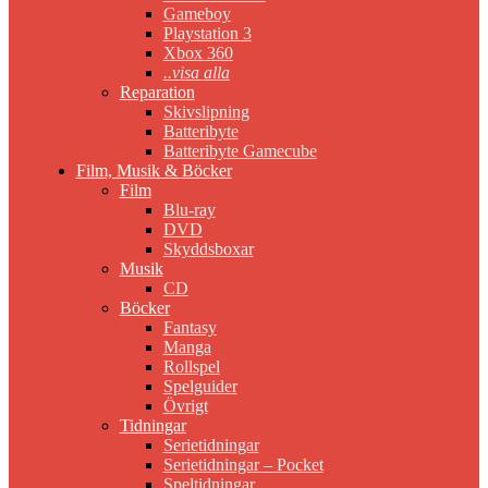
Gameboy
Playstation 3
Xbox 360
..visa alla
Reparation
Skivslipning
Batteribyte
Batteribyte Gamecube
Film, Musik & Böcker
Film
Blu-ray
DVD
Skyddsboxar
Musik
CD
Böcker
Fantasy
Manga
Rollspel
Spelguider
Övrigt
Tidningar
Serietidningar
Serietidningar – Pocket
Speltidningar