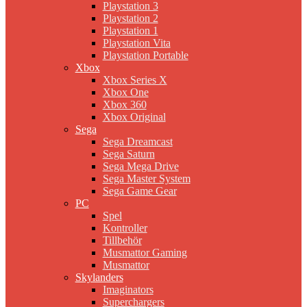
Playstation 3
Playstation 2
Playstation 1
Playstation Vita
Playstation Portable
Xbox
Xbox Series X
Xbox One
Xbox 360
Xbox Original
Sega
Sega Dreamcast
Sega Saturn
Sega Mega Drive
Sega Master System
Sega Game Gear
PC
Spel
Kontroller
Tillbehör
Musmattor Gaming
Musmattor
Skylanders
Imaginators
Superchargers