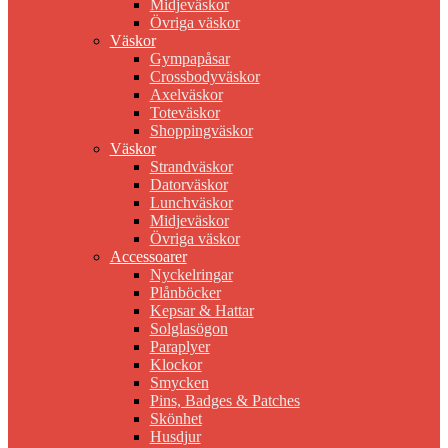
Midjeväskor
Övriga väskor
Väskor
Gympapåsar
Crossbodyväskor
Axelväskor
Toteväskor
Shoppingväskor
Väskor
Strandväskor
Datorväskor
Lunchväskor
Midjeväskor
Övriga väskor
Accessoarer
Nyckelringar
Plånböcker
Kepsar & Hattar
Solglasögon
Paraplyer
Klockor
Smycken
Pins, Badges & Patches
Skönhet
Husdjur