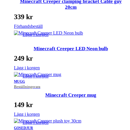
Minecraft Creeper clamping bracket Cable guy
20cm
339
kr
Förhandsbeställ
Lägg i korgen
Minecraft Creeper LED Neon bulb
249
kr
Lägg i korgen
Lägg i korgen
MUGG
Beställningsvara
Minecraft Creeper mug
149
kr
Lägg i korgen
Lägg i korgen
GOSEDJUR