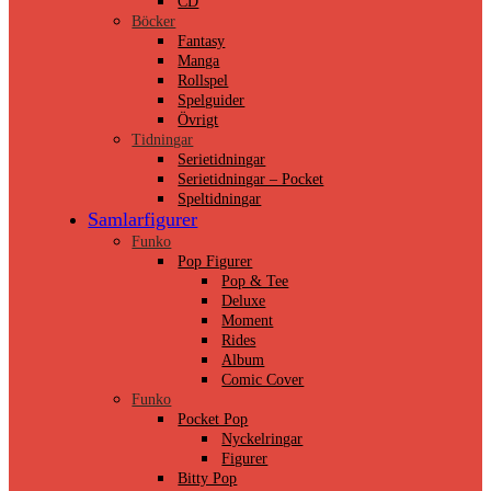
CD
Böcker
Fantasy
Manga
Rollspel
Spelguider
Övrigt
Tidningar
Serietidningar
Serietidningar – Pocket
Speltidningar
Samlarfigurer
Funko
Pop Figurer
Pop & Tee
Deluxe
Moment
Rides
Album
Comic Cover
Funko
Pocket Pop
Nyckelringar
Figurer
Bitty Pop