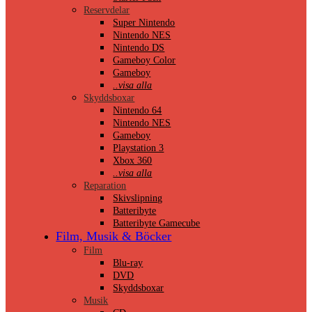
Reservdelar
Super Nintendo
Nintendo NES
Nintendo DS
Gameboy Color
Gameboy
..visa alla
Skyddsboxar
Nintendo 64
Nintendo NES
Gameboy
Playstation 3
Xbox 360
..visa alla
Reparation
Skivslipning
Batteribyte
Batteribyte Gamecube
Film, Musik & Böcker
Film
Blu-ray
DVD
Skyddsboxar
Musik