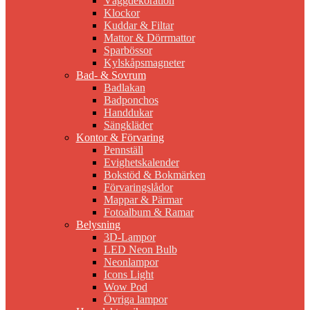
Väggdekoration
Klockor
Kuddar & Filtar
Mattor & Dörrmattor
Sparbössor
Kylskåpsmagneter
Bad- & Sovrum
Badlakan
Badponchos
Handdukar
Sängkläder
Kontor & Förvaring
Pennställ
Evighetskalender
Bokstöd & Bokmärken
Förvaringslådor
Mappar & Pärmar
Fotoalbum & Ramar
Belysning
3D-Lampor
LED Neon Bulb
Neonlampor
Icons Light
Wow Pod
Övriga lampor