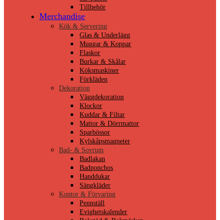
Tillbehör
Merchandise
Kök & Servering
Glas & Underlägg
Muggar & Koppar
Flaskor
Burkar & Skålar
Köksmaskiner
Förkläden
Dekoration
Väggdekoration
Klockor
Kuddar & Filtar
Mattor & Dörrmattor
Sparbössor
Kylskåpsmagneter
Bad- & Sovrum
Badlakan
Badponchos
Handdukar
Sängkläder
Kontor & Förvaring
Pennställ
Evighetskalender