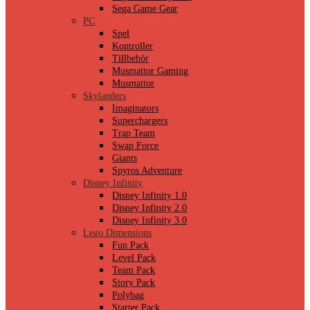
Sega Game Gear
PC
Spel
Kontroller
Tillbehör
Musmattor Gaming
Musmattor
Skylanders
Imaginators
Superchargers
Trap Team
Swap Force
Giants
Spyros Adventure
Disney Infinity
Disney Infinity 1.0
Disney Infinity 2.0
Disney Infinity 3.0
Lego Dimensions
Fun Pack
Level Pack
Team Pack
Story Pack
Polybag
Starter Pack