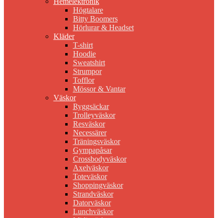
Hemelektronik
Högtalare
Bitty Boomers
Hörlurar & Headset
Kläder
T-shirt
Hoodie
Sweatshirt
Strumpor
Tofflor
Mössor & Vantar
Väskor
Ryggsäckar
Trolleyväskor
Resväskor
Necessärer
Träningsväskor
Gympapåsar
Crossbodyväskor
Axelväskor
Toteväskor
Shoppingväskor
Strandväskor
Datorväskor
Lunchväskor