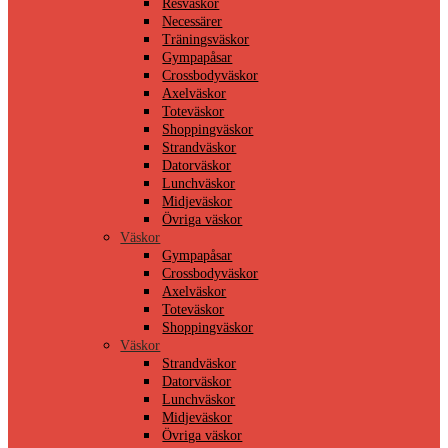
Resväskor
Necessärer
Träningsväskor
Gympapåsar
Crossbodyväskor
Axelväskor
Toteväskor
Shoppingväskor
Strandväskor
Datorväskor
Lunchväskor
Midjeväskor
Övriga väskor
Väskor
Gympapåsar
Crossbodyväskor
Axelväskor
Toteväskor
Shoppingväskor
Väskor
Strandväskor
Datorväskor
Lunchväskor
Midjeväskor
Övriga väskor