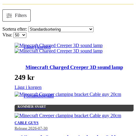
Filters
Sortera efter:
Visa:
Lägg i korgen
Minecraft Charged Creeper 3D sound lamp
249
kr
Lägg i korgen
Förhandsbeställ
KOMMER SNART
CABLE GUYS
Release 2026-07-30