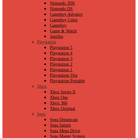
Nintendo 3DS
Nintendo DS
Gameboy Advance
Gameboy Color
Gameboy
Game & Watch
Amiibo
Playstation
Playstation 5
Playstation 4
Playstation 3
Playstation 2
Playstation 1
Playstation Vita
Playstation Portable
Xbox
Xbox Series X
Xbox One
Xbox 360
Xbox Original
Sega
Sega Dreamcast
Sega Saturn
Sega Mega Drive
Sega Master System