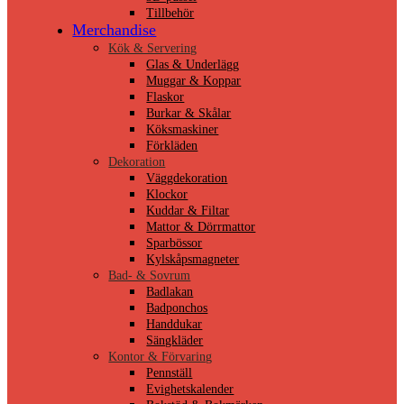
Tillbehör
Merchandise
Kök & Servering
Glas & Underlägg
Muggar & Koppar
Flaskor
Burkar & Skålar
Köksmaskiner
Förkläden
Dekoration
Väggdekoration
Klockor
Kuddar & Filtar
Mattor & Dörrmattor
Sparbössor
Kylskåpsmagneter
Bad- & Sovrum
Badlakan
Badponchos
Handdukar
Sängkläder
Kontor & Förvaring
Pennställ
Evighetskalender