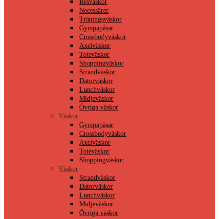
Resväskor
Necessärer
Träningsväskor
Gympapåsar
Crossbodyväskor
Axelväskor
Toteväskor
Shoppingväskor
Strandväskor
Datorväskor
Lunchväskor
Midjeväskor
Övriga väskor
Väskor
Gympapåsar
Crossbodyväskor
Axelväskor
Toteväskor
Shoppingväskor
Väskor
Strandväskor
Datorväskor
Lunchväskor
Midjeväskor
Övriga väskor