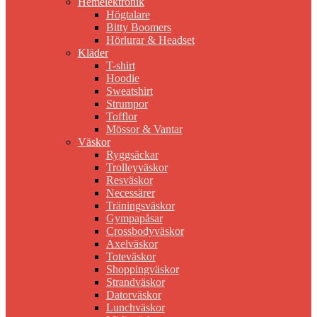
Hemelektronik
Högtalare
Bitty Boomers
Hörlurar & Headset
Kläder
T-shirt
Hoodie
Sweatshirt
Strumpor
Tofflor
Mössor & Vantar
Väskor
Ryggsäckar
Trolleyväskor
Resväskor
Necessärer
Träningsväskor
Gympapåsar
Crossbodyväskor
Axelväskor
Toteväskor
Shoppingväskor
Strandväskor
Datorväskor
Lunchväskor