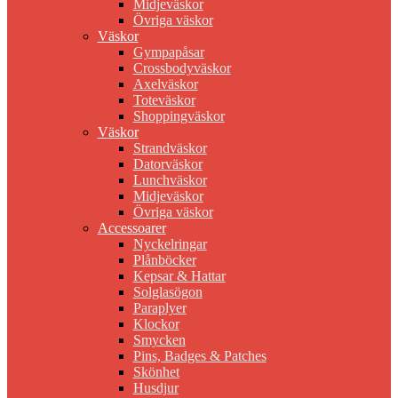
Midjeväskor
Övriga väskor
Väskor
Gympapåsar
Crossbodyväskor
Axelväskor
Toteväskor
Shoppingväskor
Väskor
Strandväskor
Datorväskor
Lunchväskor
Midjeväskor
Övriga väskor
Accessoarer
Nyckelringar
Plånböcker
Kepsar & Hattar
Solglasögon
Paraplyer
Klockor
Smycken
Pins, Badges & Patches
Skönhet
Husdjur