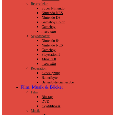
Reservdelar
Super Nintendo
Nintendo NES
Nintendo DS
Gameboy Color
Gameboy
..visa alla
Skyddsboxar
Nintendo 64
Nintendo NES
Gameboy
Playstation 3
Xbox 360
..visa alla
Reparation
Skivslipning
Batteribyte
Batteribyte Gamecube
Film, Musik & Böcker
Film
Blu-ray
DVD
Skyddsboxar
Musik