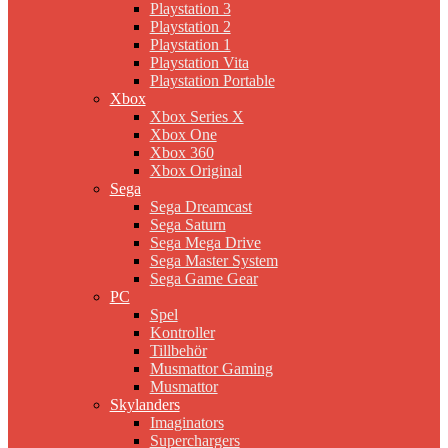
Playstation 3
Playstation 2
Playstation 1
Playstation Vita
Playstation Portable
Xbox
Xbox Series X
Xbox One
Xbox 360
Xbox Original
Sega
Sega Dreamcast
Sega Saturn
Sega Mega Drive
Sega Master System
Sega Game Gear
PC
Spel
Kontroller
Tillbehör
Musmattor Gaming
Musmattor
Skylanders
Imaginators
Superchargers