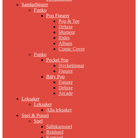
Samlarfigurer
Funko
Pop Figurer
Pop & Tee
Deluxe
Moment
Rides
Album
Comic Cover
Funko
Pocket Pop
Nyckelringar
Figurer
Bitty Pop
Figurer
Deluxe
Arcade
Leksaker
Leksaker
Alla leksaker
Spel & Pussel
Spel
Sällskapsspel
Brädspel
Kortspel