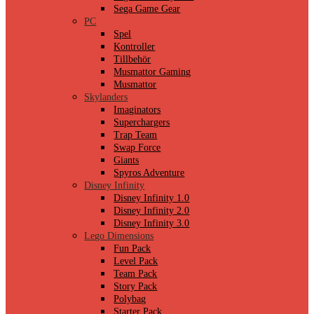
Sega Game Gear
PC
Spel
Kontroller
Tillbehör
Musmattor Gaming
Musmattor
Skylanders
Imaginators
Superchargers
Trap Team
Swap Force
Giants
Spyros Adventure
Disney Infinity
Disney Infinity 1.0
Disney Infinity 2.0
Disney Infinity 3.0
Lego Dimensions
Fun Pack
Level Pack
Team Pack
Story Pack
Polybag
Starter Pack