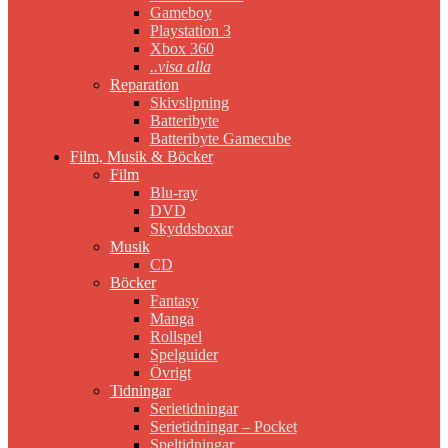
Gameboy
Playstation 3
Xbox 360
..visa alla
Reparation
Skivslipning
Batteribyte
Batteribyte Gamecube
Film, Musik & Böcker
Film
Blu-ray
DVD
Skyddsboxar
Musik
CD
Böcker
Fantasy
Manga
Rollspel
Spelguider
Övrigt
Tidningar
Serietidningar
Serietidningar – Pocket
Speltidningar