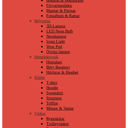
Bokstöd & Bokmärken
Förvaringslådor
Mappar & Pärmar
Fotoalbum & Ramar
Belysning
3D-Lampor
LED Neon Bulb
Neonlampor
Icons Light
Wow Pod
Övriga lampor
Hemelektronik
Högtalare
Bitty Boomers
Hörlurar & Headset
Kläder
T-shirt
Hoodie
Sweatshirt
Strumpor
Tofflor
Mössor & Vantar
Väskor
Ryggsäckar
Trolleyväskor