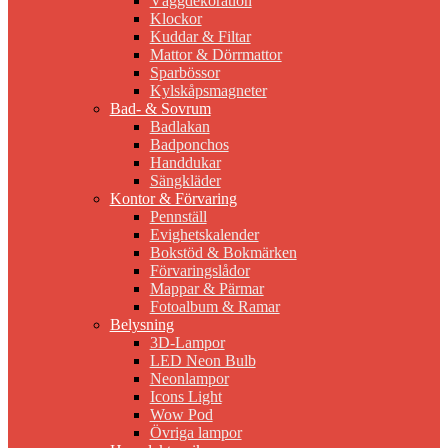
Väggdekoration
Klockor
Kuddar & Filtar
Mattor & Dörrmattor
Sparbössor
Kylskåpsmagneter
Bad- & Sovrum
Badlakan
Badponchos
Handdukar
Sängkläder
Kontor & Förvaring
Pennställ
Evighetskalender
Bokstöd & Bokmärken
Förvaringslådor
Mappar & Pärmar
Fotoalbum & Ramar
Belysning
3D-Lampor
LED Neon Bulb
Neonlampor
Icons Light
Wow Pod
Övriga lampor