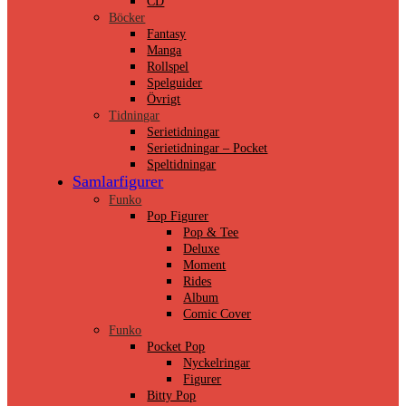
CD
Böcker
Fantasy
Manga
Rollspel
Spelguider
Övrigt
Tidningar
Serietidningar
Serietidningar – Pocket
Speltidningar
Samlarfigurer
Funko
Pop Figurer
Pop & Tee
Deluxe
Moment
Rides
Album
Comic Cover
Funko
Pocket Pop
Nyckelringar
Figurer
Bitty Pop