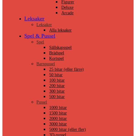
Figurer
Deluxe
Arcade
Leksaker
Leksaker
Alla leksaker
Spel & Pussel
Spel
Sällskapsspel
Brädspel
Kortspel
Barnpussel
25 bitar (eller färre)
50 bitar
100 bitar
200 bitar
300 bitar
500 bitar
Pussel
1000 bitar
1500 bitar
2000 bitar
3000 bitar
5000 bitar (eller fler)
3D-pussel