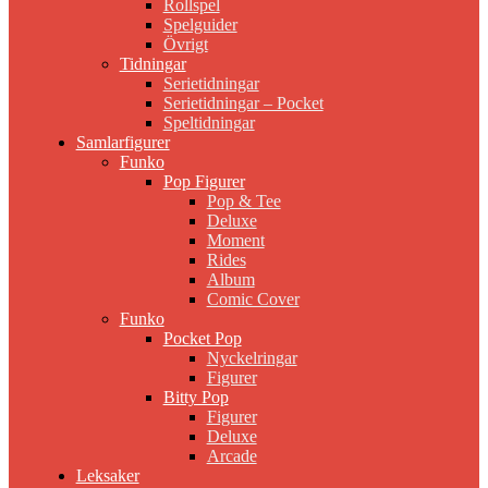
Rollspel
Spelguider
Övrigt
Tidningar
Serietidningar
Serietidningar – Pocket
Speltidningar
Samlarfigurer
Funko
Pop Figurer
Pop & Tee
Deluxe
Moment
Rides
Album
Comic Cover
Funko
Pocket Pop
Nyckelringar
Figurer
Bitty Pop
Figurer
Deluxe
Arcade
Leksaker