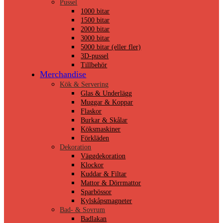
Pussel
1000 bitar
1500 bitar
2000 bitar
3000 bitar
5000 bitar (eller fler)
3D-pussel
Tillbehör
Merchandise
Kök & Servering
Glas & Underlägg
Muggar & Koppar
Flaskor
Burkar & Skålar
Köksmaskiner
Förkläden
Dekoration
Väggdekoration
Klockor
Kuddar & Filtar
Mattor & Dörrmattor
Sparbössor
Kylskåpsmagneter
Bad- & Sovrum
Badlakan