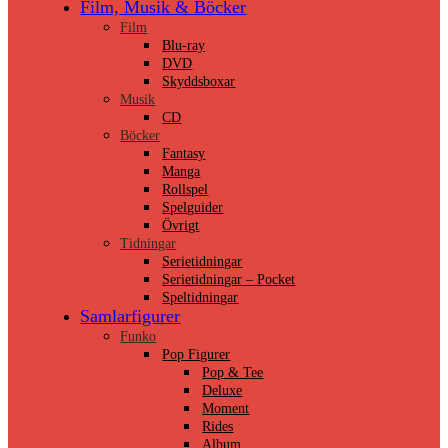
Film, Musik & Böcker
Film
Blu-ray
DVD
Skyddsboxar
Musik
CD
Böcker
Fantasy
Manga
Rollspel
Spelguider
Övrigt
Tidningar
Serietidningar
Serietidningar – Pocket
Speltidningar
Samlarfigurer
Funko
Pop Figurer
Pop & Tee
Deluxe
Moment
Rides
Album