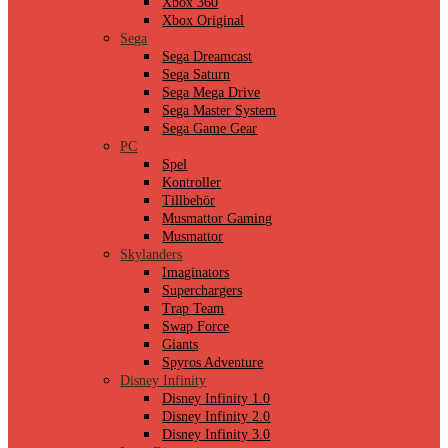
Xbox 360
Xbox Original
Sega
Sega Dreamcast
Sega Saturn
Sega Mega Drive
Sega Master System
Sega Game Gear
PC
Spel
Kontroller
Tillbehör
Musmattor Gaming
Musmattor
Skylanders
Imaginators
Superchargers
Trap Team
Swap Force
Giants
Spyros Adventure
Disney Infinity
Disney Infinity 1.0
Disney Infinity 2.0
Disney Infinity 3.0