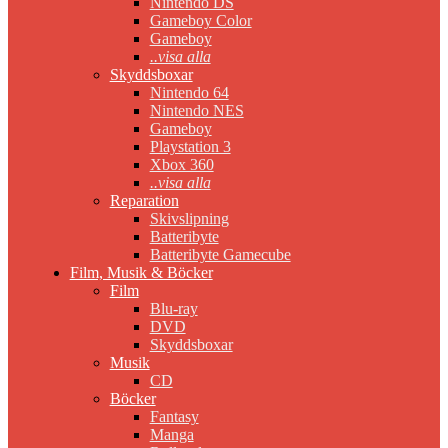
Nintendo DS
Gameboy Color
Gameboy
..visa alla
Skyddsboxar
Nintendo 64
Nintendo NES
Gameboy
Playstation 3
Xbox 360
..visa alla
Reparation
Skivslipning
Batteribyte
Batteribyte Gamecube
Film, Musik & Böcker
Film
Blu-ray
DVD
Skyddsboxar
Musik
CD
Böcker
Fantasy
Manga