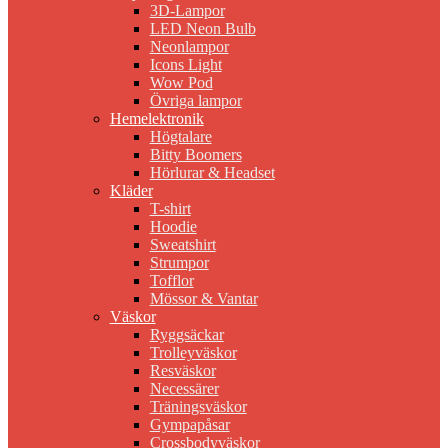
3D-Lampor
LED Neon Bulb
Neonlampor
Icons Light
Wow Pod
Övriga lampor
Hemelektronik
Högtalare
Bitty Boomers
Hörlurar & Headset
Kläder
T-shirt
Hoodie
Sweatshirt
Strumpor
Tofflor
Mössor & Vantar
Väskor
Ryggsäckar
Trolleyväskor
Resväskor
Necessärer
Träningsväskor
Gympapåsar
Crossbodyväskor