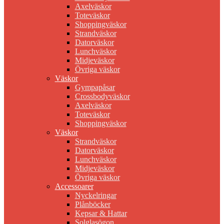
Axelväskor
Toteväskor
Shoppingväskor
Strandväskor
Datorväskor
Lunchväskor
Midjeväskor
Övriga väskor
Väskor
Gympapåsar
Crossbodyväskor
Axelväskor
Toteväskor
Shoppingväskor
Väskor
Strandväskor
Datorväskor
Lunchväskor
Midjeväskor
Övriga väskor
Accessoarer
Nyckelringar
Plånböcker
Kepsar & Hattar
Solglasögon