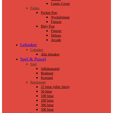
Comic Cover
Funko
Pocket Pop
Nyckelringar
Figurer
Bitty Pop
Figurer
Deluxe
Arcade
Leksaker
Leksaker
Alla leksaker
Spel & Pussel
Spel
Sällskapsspel
Brädspel
Kortspel
Barnpussel
25 bitar (eller färre)
50 bitar
100 bitar
200 bitar
300 bitar
500 bitar