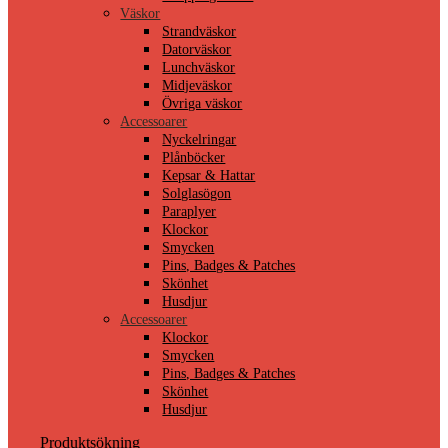
Väskor
Strandväskor
Datorväskor
Lunchväskor
Midjeväskor
Övriga väskor
Accessoarer
Nyckelringar
Plånböcker
Kepsar & Hattar
Solglasögon
Paraplyer
Klockor
Smycken
Pins, Badges & Patches
Skönhet
Husdjur
Accessoarer
Klockor
Smycken
Pins, Badges & Patches
Skönhet
Husdjur
Produktsökning