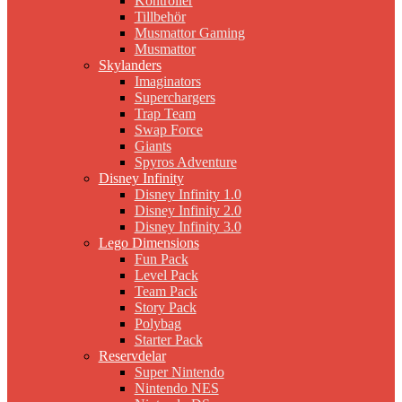
Kontroller
Tillbehör
Musmattor Gaming
Musmattor
Skylanders
Imaginators
Superchargers
Trap Team
Swap Force
Giants
Spyros Adventure
Disney Infinity
Disney Infinity 1.0
Disney Infinity 2.0
Disney Infinity 3.0
Lego Dimensions
Fun Pack
Level Pack
Team Pack
Story Pack
Polybag
Starter Pack
Reservdelar
Super Nintendo
Nintendo NES