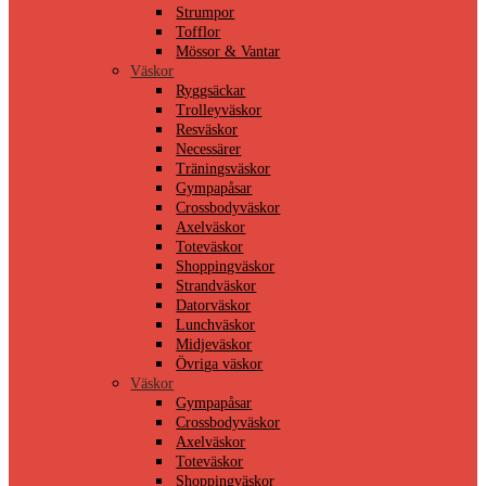
Strumpor
Tofflor
Mössor & Vantar
Väskor
Ryggsäckar
Trolleyväskor
Resväskor
Necessärer
Träningsväskor
Gympapåsar
Crossbodyväskor
Axelväskor
Toteväskor
Shoppingväskor
Strandväskor
Datorväskor
Lunchväskor
Midjeväskor
Övriga väskor
Väskor
Gympapåsar
Crossbodyväskor
Axelväskor
Toteväskor
Shoppingväskor