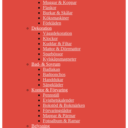
Muggar & Koppar
Flaskor
Burkar & Skålar
Köksmaskiner
Förkläden
Dekoration
Väggdekoration
Klockor
Kuddar & Filtar
Mattor & Dörrmattor
Sparbössor
Kylskåpsmagneter
Bad- & Sovrum
Badlakan
Badponchos
Handdukar
Sängkläder
Kontor & Förvaring
Pennställ
Evighetskalender
Bokstöd & Bokmärken
Förvaringslådor
Mappar & Pärmar
Fotoalbum & Ramar
Belysning