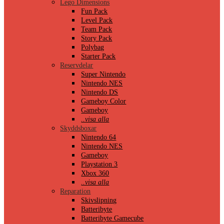
Lego Dimensions
Fun Pack
Level Pack
Team Pack
Story Pack
Polybag
Starter Pack
Reservdelar
Super Nintendo
Nintendo NES
Nintendo DS
Gameboy Color
Gameboy
..visa alla
Skyddsboxar
Nintendo 64
Nintendo NES
Gameboy
Playstation 3
Xbox 360
..visa alla
Reparation
Skivslipning
Batteribyte
Batteribyte Gamecube