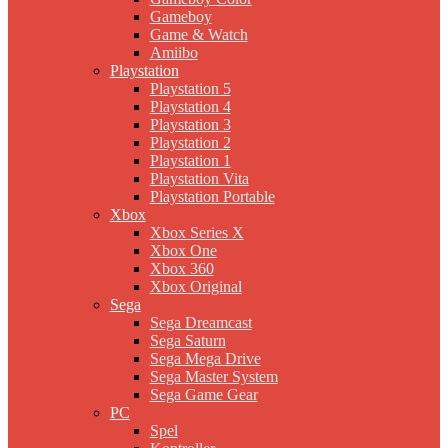
Gameboy
Game & Watch
Amiibo
Playstation
Playstation 5
Playstation 4
Playstation 3
Playstation 2
Playstation 1
Playstation Vita
Playstation Portable
Xbox
Xbox Series X
Xbox One
Xbox 360
Xbox Original
Sega
Sega Dreamcast
Sega Saturn
Sega Mega Drive
Sega Master System
Sega Game Gear
PC
Spel