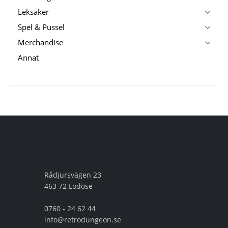
Leksaker
Spel & Pussel
Merchandise
Annat
Rådjursvägen 23
463 72 Lödöse
0760 - 24 62 44
info@retrodungeon.se