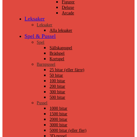
Figurer
Deluxe
Arcade
Leksaker
Leksaker
Alla leksaker
Spel & Pussel
Spel
Sällskapsspel
Brädspel
Kortspel
Barnpussel
25 bitar (eller färre)
50 bitar
100 bitar
200 bitar
300 bitar
500 bitar
Pussel
1000 bitar
1500 bitar
2000 bitar
3000 bitar
5000 bitar (eller fler)
3D-pussel