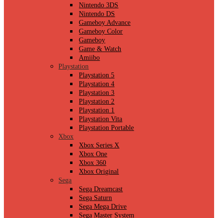
Nintendo 3DS
Nintendo DS
Gameboy Advance
Gameboy Color
Gameboy
Game & Watch
Amiibo
Playstation
Playstation 5
Playstation 4
Playstation 3
Playstation 2
Playstation 1
Playstation Vita
Playstation Portable
Xbox
Xbox Series X
Xbox One
Xbox 360
Xbox Original
Sega
Sega Dreamcast
Sega Saturn
Sega Mega Drive
Sega Master System