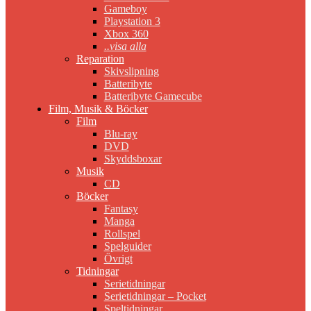
Gameboy
Playstation 3
Xbox 360
..visa alla
Reparation
Skivslipning
Batteribyte
Batteribyte Gamecube
Film, Musik & Böcker
Film
Blu-ray
DVD
Skyddsboxar
Musik
CD
Böcker
Fantasy
Manga
Rollspel
Spelguider
Övrigt
Tidningar
Serietidningar
Serietidningar – Pocket
Speltidningar