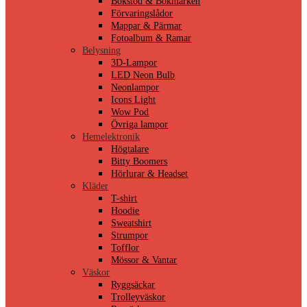
Bokstöd & Bokmärken
Förvaringslådor
Mappar & Pärmar
Fotoalbum & Ramar
Belysning
3D-Lampor
LED Neon Bulb
Neonlampor
Icons Light
Wow Pod
Övriga lampor
Hemelektronik
Högtalare
Bitty Boomers
Hörlurar & Headset
Kläder
T-shirt
Hoodie
Sweatshirt
Strumpor
Tofflor
Mössor & Vantar
Väskor
Ryggsäckar
Trolleyväskor