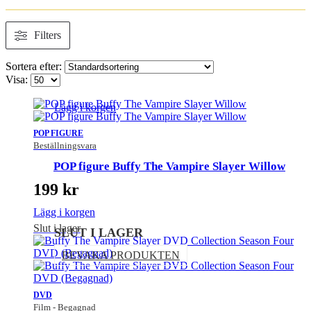
Filters
Sortera efter:
Visa:
Lägg i korgen
POP FIGURE
Beställningsvara
POP figure Buffy The Vampire Slayer Willow
199
kr
Lägg i korgen
Slut i lager
SLUT I LAGER
BEVAKA PRODUKTEN
DVD
Film - Begagnad