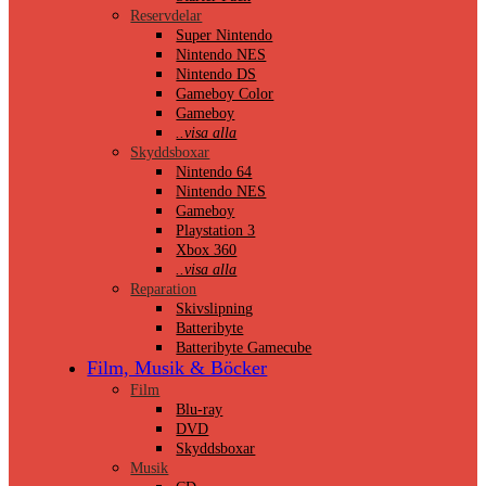
Reservdelar
Super Nintendo
Nintendo NES
Nintendo DS
Gameboy Color
Gameboy
..visa alla
Skyddsboxar
Nintendo 64
Nintendo NES
Gameboy
Playstation 3
Xbox 360
..visa alla
Reparation
Skivslipning
Batteribyte
Batteribyte Gamecube
Film, Musik & Böcker
Film
Blu-ray
DVD
Skyddsboxar
Musik