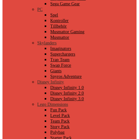
Sega Game Gear
PC
Spel
Kontroller
Tillbehör
Musmattor Gaming
Musmattor
Skylanders
Imaginators
Superchargers
Trap Team
Swap Force
Giants
Spyros Adventure
Disney Infinity
Disney Infinity 1.0
Disney Infinity 2.0
Disney Infinity 3.0
Lego Dimensions
Fun Pack
Level Pack
Team Pack
Story Pack
Polybag
Starter Pack