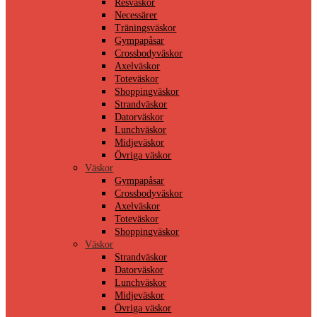
Resväskor
Necessärer
Träningsväskor
Gympapåsar
Crossbodyväskor
Axelväskor
Toteväskor
Shoppingväskor
Strandväskor
Datorväskor
Lunchväskor
Midjeväskor
Övriga väskor
Väskor
Gympapåsar
Crossbodyväskor
Axelväskor
Toteväskor
Shoppingväskor
Väskor
Strandväskor
Datorväskor
Lunchväskor
Midjeväskor
Övriga väskor