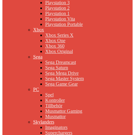
Playstation 3
Playstation 2
Playstation 1
Playstation Vita
Playstation Portable
Xbox
Xbox Series X
Xbox One
Xbox 360
Xbox Original
Sega
Sega Dreamcast
Sega Saturn
Sega Mega Drive
Sega Master System
Sega Game Gear
PC
Spel
Kontroller
Tillbehör
Musmattor Gaming
Musmattor
Skylanders
Imaginators
Superchargers