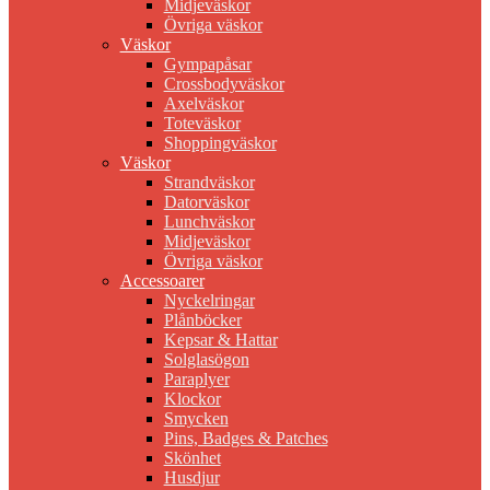
Midjeväskor
Övriga väskor
Väskor
Gympapåsar
Crossbodyväskor
Axelväskor
Toteväskor
Shoppingväskor
Väskor
Strandväskor
Datorväskor
Lunchväskor
Midjeväskor
Övriga väskor
Accessoarer
Nyckelringar
Plånböcker
Kepsar & Hattar
Solglasögon
Paraplyer
Klockor
Smycken
Pins, Badges & Patches
Skönhet
Husdjur