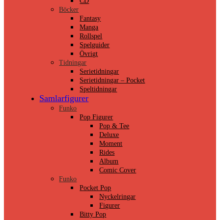
CD
Böcker
Fantasy
Manga
Rollspel
Spelguider
Övrigt
Tidningar
Serietidningar
Serietidningar – Pocket
Speltidningar
Samlarfigurer
Funko
Pop Figurer
Pop & Tee
Deluxe
Moment
Rides
Album
Comic Cover
Funko
Pocket Pop
Nyckelringar
Figurer
Bitty Pop