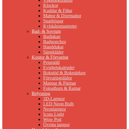
Väggdekoration
Klockor
Kuddar & Filtar
Mattor & Dörrmattor
Sparbössor
Kylskåpsmagneter
Bad- & Sovrum
Badlakan
Badponchos
Handdukar
Sängkläder
Kontor & Förvaring
Pennställ
Evighetskalender
Bokstöd & Bokmärken
Förvaringslådor
Mappar & Pärmar
Fotoalbum & Ramar
Belysning
3D-Lampor
LED Neon Bulb
Neonlampor
Icons Light
Wow Pod
Övriga lampor