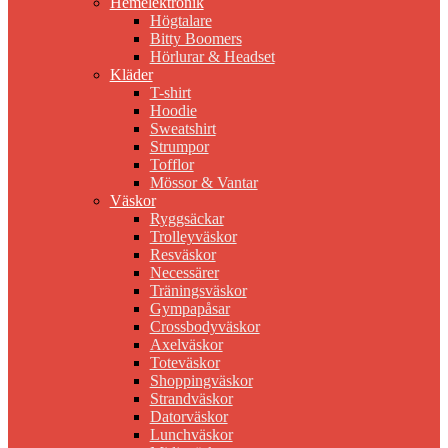
Hemelektronik
Högtalare
Bitty Boomers
Hörlurar & Headset
Kläder
T-shirt
Hoodie
Sweatshirt
Strumpor
Tofflor
Mössor & Vantar
Väskor
Ryggsäckar
Trolleyväskor
Resväskor
Necessärer
Träningsväskor
Gympapåsar
Crossbodyväskor
Axelväskor
Toteväskor
Shoppingväskor
Strandväskor
Datorväskor
Lunchväskor