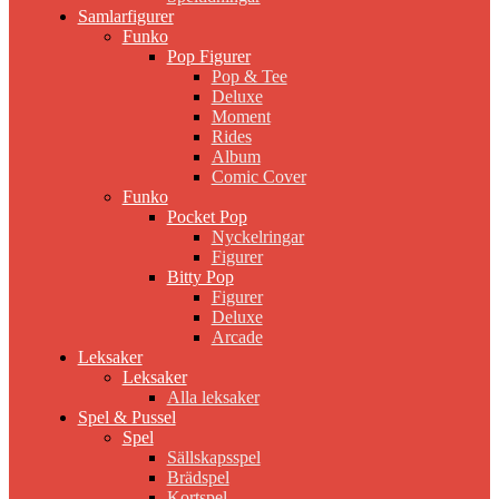
Samlarfigurer
Funko
Pop Figurer
Pop & Tee
Deluxe
Moment
Rides
Album
Comic Cover
Funko
Pocket Pop
Nyckelringar
Figurer
Bitty Pop
Figurer
Deluxe
Arcade
Leksaker
Leksaker
Alla leksaker
Spel & Pussel
Spel
Sällskapsspel
Brädspel
Kortspel