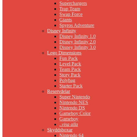
Superchargers
Trap Team
Swap Force
Giants
Spyros Adventure
Disney Infinity
Disney Infinity 1.0
Disney Infinity 2.0
Disney Infinity 3.0
Lego Dimensions
Fun Pack
Level Pack
Team Pack
Story Pack
Polybag
Starter Pack
Reservdelar
Super Nintendo
Nintendo NES
Nintendo DS
Gameboy Color
Gameboy
..visa alla
Skyddsboxar
Nintendo 64