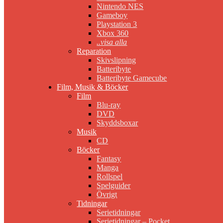
Nintendo NES
Gameboy
Playstation 3
Xbox 360
..visa alla
Reparation
Skivslipning
Batteribyte
Batteribyte Gamecube
Film, Musik & Böcker
Film
Blu-ray
DVD
Skyddsboxar
Musik
CD
Böcker
Fantasy
Manga
Rollspel
Spelguider
Övrigt
Tidningar
Serietidningar
Serietidningar – Pocket