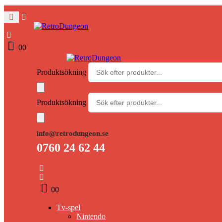
0
0
Produktsökning
Produktsökning
info@retrodungeon.se
0760 24 62 44
0
0
Tv-spel
Nintendo