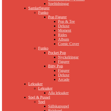
Speltidningar
Samlarfigurer
Funko
Pop Figurer
Pop & Tee
Deluxe
Moment
Rides
Album
Comic Cover
Funko
Pocket Pop
Nyckelringar
Figurer
Bitty Pop
Figurer
Deluxe
Arcade
Leksaker
Leksaker
Alla leksaker
Spel & Pussel
Spel
Sällskapsspel
Brädspel