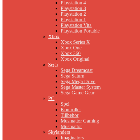
Playstation 4
Playstation 3
Playstation 2
Playstation 1
Playstation Vita
Playstation Portable
Xbox
Xbox Series X
Xbox One
Xbox 360
Xbox Original
Sega
Sega Dreamcast
Sega Saturn
Sega Mega Drive
Sega Master System
Sega Game Gear
PC
Spel
Kontroller
Tillbehör
Musmattor Gaming
Musmattor
Skylanders
Imaginators