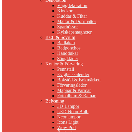
Dekoration
Väggdekoration
Klockor
Kuddar & Filtar
Mattor & Dörrmattor
Sparbössor
Kylskåpsmagneter
Bad- & Sovrum
Badlakan
Badponchos
Handdukar
Sängkläder
Kontor & Förvaring
Pennställ
Evighetskalender
Bokstöd & Bokmärken
Förvaringslådor
Mappar & Pärmar
Fotoalbum & Ramar
Belysning
3D-Lampor
LED Neon Bulb
Neonlampor
Icons Light
Wow Pod