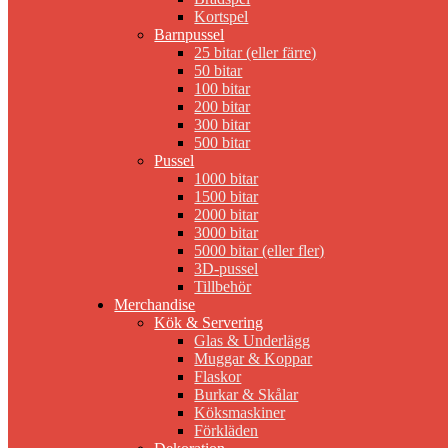
Kortspel
Barnpussel
25 bitar (eller färre)
50 bitar
100 bitar
200 bitar
300 bitar
500 bitar
Pussel
1000 bitar
1500 bitar
2000 bitar
3000 bitar
5000 bitar (eller fler)
3D-pussel
Tillbehör
Merchandise
Kök & Servering
Glas & Underlägg
Muggar & Koppar
Flaskor
Burkar & Skålar
Köksmaskiner
Förkläden