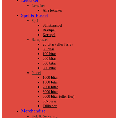
Leksaker
Leksaker
Alla leksaker
Spel & Pussel
Spel
Sällskapsspel
Brädspel
Kortspel
Barnpussel
25 bitar (eller färre)
50 bitar
100 bitar
200 bitar
300 bitar
500 bitar
Pussel
1000 bitar
1500 bitar
2000 bitar
3000 bitar
5000 bitar (eller fler)
3D-pussel
Tillbehör
Merchandise
Kök & Servering