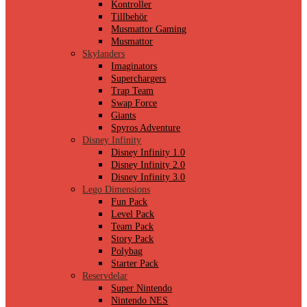
Kontroller
Tillbehör
Musmattor Gaming
Musmattor
Skylanders
Imaginators
Superchargers
Trap Team
Swap Force
Giants
Spyros Adventure
Disney Infinity
Disney Infinity 1.0
Disney Infinity 2.0
Disney Infinity 3.0
Lego Dimensions
Fun Pack
Level Pack
Team Pack
Story Pack
Polybag
Starter Pack
Reservdelar
Super Nintendo
Nintendo NES