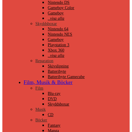
Nintendo DS
Gameboy Color
Gameboy
..visa alla
Skyddsboxar
Nintendo 64
Nintendo NES
Gameboy
Playstation 3
Xbox 360
..visa alla
Reparation
Skivslipning
Batteribyte
Batteribyte Gamecube
Film, Musik & Böcker
Film
Blu-ray
DVD
Skyddsboxar
Musik
CD
Böcker
Fantasy
Manga