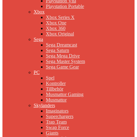
Playstation Vita
Playstation Portable
Xbox
Xbox Series X
Xbox One
Xbox 360
Xbox Original
Sega
Sega Dreamcast
Sega Saturn
Sega Mega Drive
Sega Master System
Sega Game Gear
PC
Spel
Kontroller
Tillbehör
Musmattor Gaming
Musmattor
Skylanders
Imaginators
Superchargers
Trap Team
Swap Force
Giants