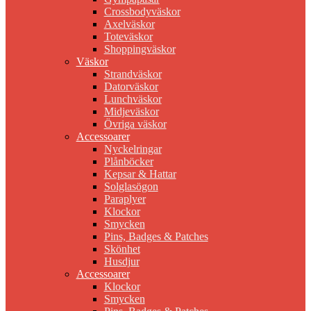
Crossbodyväskor
Axelväskor
Toteväskor
Shoppingväskor
Väskor
Strandväskor
Datorväskor
Lunchväskor
Midjeväskor
Övriga väskor
Accessoarer
Nyckelringar
Plånböcker
Kepsar & Hattar
Solglasögon
Paraplyer
Klockor
Smycken
Pins, Badges & Patches
Skönhet
Husdjur
Accessoarer
Klockor
Smycken