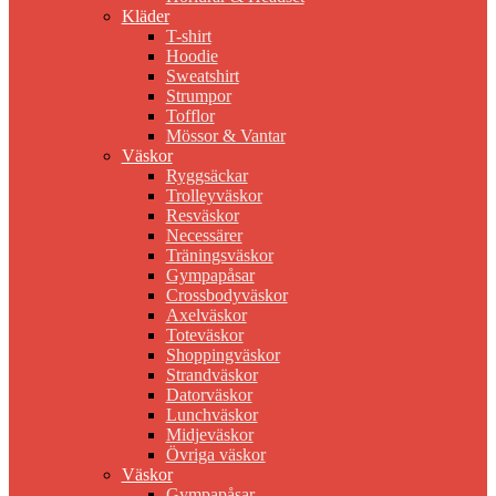
Kläder
T-shirt
Hoodie
Sweatshirt
Strumpor
Tofflor
Mössor & Vantar
Väskor
Ryggsäckar
Trolleyväskor
Resväskor
Necessärer
Träningsväskor
Gympapåsar
Crossbodyväskor
Axelväskor
Toteväskor
Shoppingväskor
Strandväskor
Datorväskor
Lunchväskor
Midjeväskor
Övriga väskor
Väskor
Gympapåsar