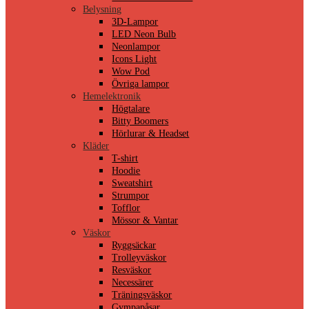
Belysning
3D-Lampor
LED Neon Bulb
Neonlampor
Icons Light
Wow Pod
Övriga lampor
Hemelektronik
Högtalare
Bitty Boomers
Hörlurar & Headset
Kläder
T-shirt
Hoodie
Sweatshirt
Strumpor
Tofflor
Mössor & Vantar
Väskor
Ryggsäckar
Trolleyväskor
Resväskor
Necessärer
Träningsväskor
Gympapåsar