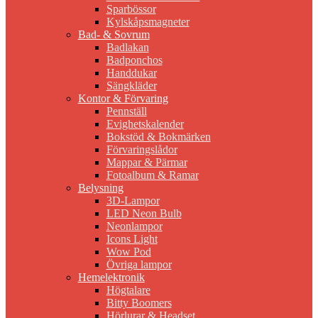
Sparbössor
Kylskåpsmagneter
Bad- & Sovrum
Badlakan
Badponchos
Handdukar
Sängkläder
Kontor & Förvaring
Pennställ
Evighetskalender
Bokstöd & Bokmärken
Förvaringslådor
Mappar & Pärmar
Fotoalbum & Ramar
Belysning
3D-Lampor
LED Neon Bulb
Neonlampor
Icons Light
Wow Pod
Övriga lampor
Hemelektronik
Högtalare
Bitty Boomers
Hörlurar & Headset