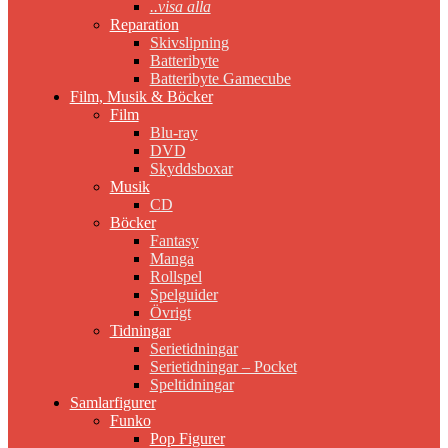
..visa alla
Reparation
Skivslipning
Batteribyte
Batteribyte Gamecube
Film, Musik & Böcker
Film
Blu-ray
DVD
Skyddsboxar
Musik
CD
Böcker
Fantasy
Manga
Rollspel
Spelguider
Övrigt
Tidningar
Serietidningar
Serietidningar – Pocket
Speltidningar
Samlarfigurer
Funko
Pop Figurer