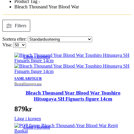
Product Tag -
Bleach Thousand Year Blood War
Filters
Sortera efter:
Visa:
Lägg i korgen
SAMLARFIGUR
Beställningsvara
Bleach Thousand Year Blood War Toushiro
Hitsugaya SH Figuarts figure 14cm
879
kr
Lägg i korgen
Lägg i korgen