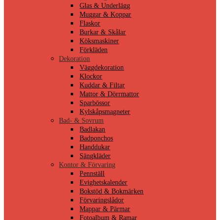
Glas & Underlägg
Muggar & Koppar
Flaskor
Burkar & Skålar
Köksmaskiner
Förkläden
Dekoration
Väggdekoration
Klockor
Kuddar & Filtar
Mattor & Dörrmattor
Sparbössor
Kylskåpsmagneter
Bad- & Sovrum
Badlakan
Badponchos
Handdukar
Sängkläder
Kontor & Förvaring
Pennställ
Evighetskalender
Bokstöd & Bokmärken
Förvaringslådor
Mappar & Pärmar
Fotoalbum & Ramar