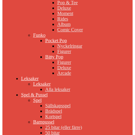
Pop & Tee
Deluxe
Moment
Rides
Album
Comic Cover
Funko
Pocket Pop
Nyckelringar
Figurer
Bitty Pop
Figurer
Deluxe
Arcade
Leksaker
Leksaker
Alla leksaker
Spel & Pussel
Spel
Sällskapsspel
Brädspel
Kortspel
Barnpussel
25 bitar (eller färre)
50 bitar