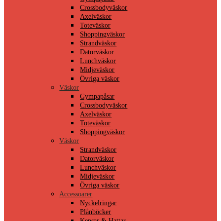
Crossbodyväskor
Axelväskor
Toteväskor
Shoppingväskor
Strandväskor
Datorväskor
Lunchväskor
Midjeväskor
Övriga väskor
Väskor
Gympapåsar
Crossbodyväskor
Axelväskor
Toteväskor
Shoppingväskor
Väskor
Strandväskor
Datorväskor
Lunchväskor
Midjeväskor
Övriga väskor
Accessoarer
Nyckelringar
Plånböcker
Kepsar & Hattar