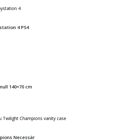
tation 4 PS4
ull 140×70 cm
pions Necessär