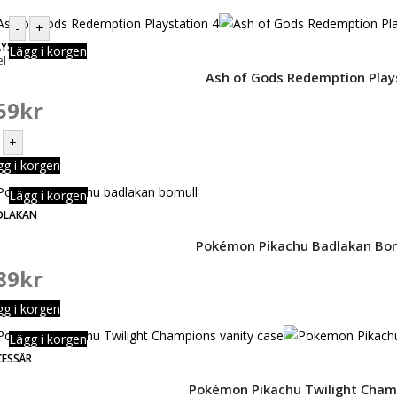
-
+
AYSTATION 4
Lägg i korgen
el
Ash of Gods Redemption Plays
59
kr
+
gg i korgen
Lägg i korgen
DLAKAN
Pokémon Pikachu Badlakan Bom
89
kr
gg i korgen
Lägg i korgen
CESSÄR
Pokémon Pikachu Twilight Cham