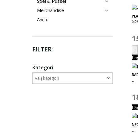
Spel & Pussel
Merchandise
PL
Annat
Sp
1
FILTER:
-
Lä
Kategori
BA
_
1
Lä
NE
_