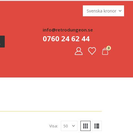
info@retrodungeon.se
0760 24 62 44
0
Visa: