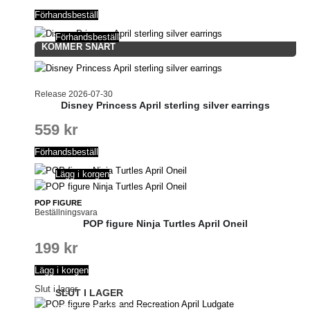
Förhandsbeställ
Förhandsbeställ
KOMMER SNART
Release 2026-07-30
Disney Princess April sterling silver earrings
559
kr
Förhandsbeställ
Lägg i korgen
POP FIGURE
Beställningsvara
POP figure Ninja Turtles April Oneil
199
kr
Lägg i korgen
Slut i lager
SLUT I LAGER