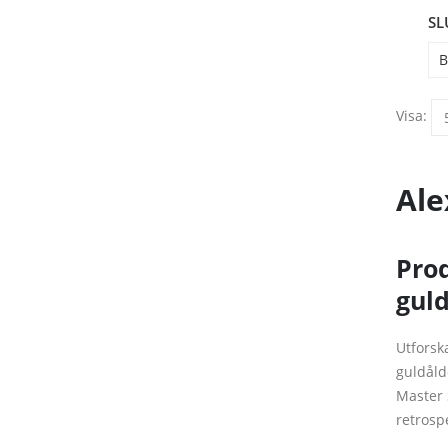
SL
B
Visa:
Ale
Prod
gul
Utforsk
guldåld
Master 
retrosp