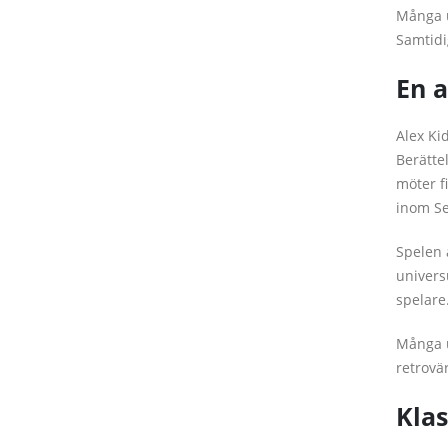
Många u
Samtidig
En a
Alex Ki
Berätte
möter f
inom Se
Spelen 
univers
spelare
Många u
retrovä
Klas