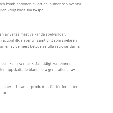
och kombinationen av action, humor och äventyr.
uren kring klassiska tv-spel.
en av Segas mest välkända spelvärldar.
ch actionfyllda äventyr samtidigt som spelaren
om en av de mest betydelsefulla retrovärldarna
er och ikoniska musik. Samtidigt kombinerar
elen uppskattade bland flera generationer av
sioner och samlarprodukter. Därför fortsätter
ltur.