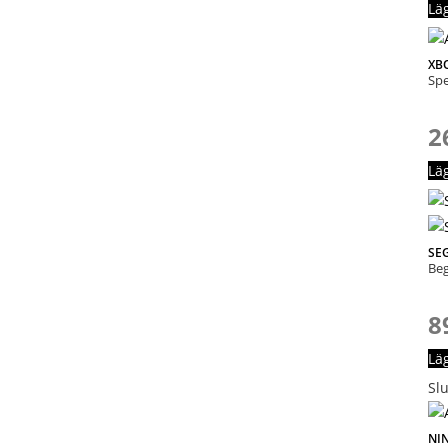
Lä
XBO
Spe
2
Lä
SE
Be
8
Lä
Slu
NI