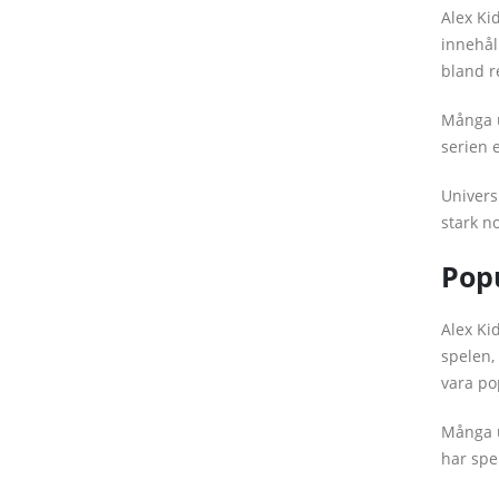
Alex Ki
innehål
bland r
Många u
serien 
Univers
stark n
Pop
Alex Ki
spelen,
vara po
Många u
har spe