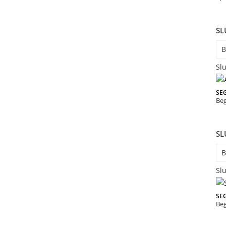
SL
B
Slu
SE
Be
SL
B
Slu
SE
Be