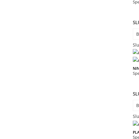
Spe
SL
B
Slu
NI
Spe
SL
B
Slu
PL
Spe