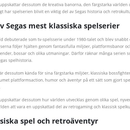
ppskattar dessutom de kreativa banorna, den färgstarka världen 
t har spelserien blivit en viktig del av Segas historia och retrokult
v Segas mest klassiska spelserier
dd debuterade som tv-spelsserie under 1980-talet och blev snabbt 
lserna följer hjälten genom fantasifulla miljöer, plattformsbanor o
iender, bossar och olika utmaningar. Därför räknar många serien s
gas spelhistoria.
är dessutom kända för sina färgstarka miljöer, klassiska bossfight
umet plattformsaction, humor och äventyr på ett sätt som gjort sp
.
ppskattar dessutom hur världen utvecklas genom olika spel, nyver
rlden att vara en uppskattad del av retrogaming och klassisk spelku
siska spel och retroäventyr