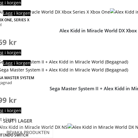
gg i korgen
Lägg i korgen
X ONE, SERIES X
l
Alex Kidd in Miracle World DX Xbox
69
kr
gg i korgen
Lägg i korgen
GA MASTER SYSTEM
gagnad
Sega Master System II + Alex Kidd in M
99
kr
gg i korgen
t i lager
SLUT I LAGER
BEVAKA PRODUKTEN
NTENDO SWITCH