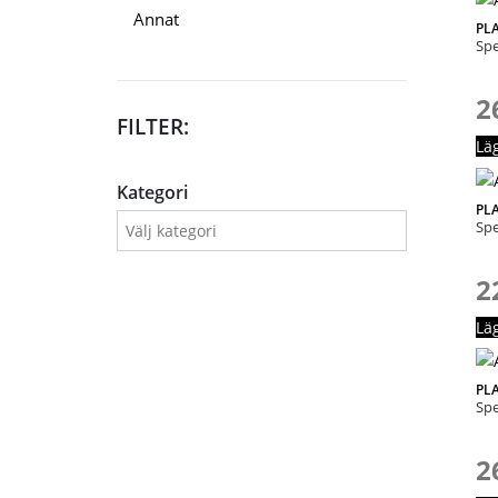
Annat
PL
Spe
2
FILTER:
Lä
Kategori
PL
Spe
2
Lä
PL
Spe
2