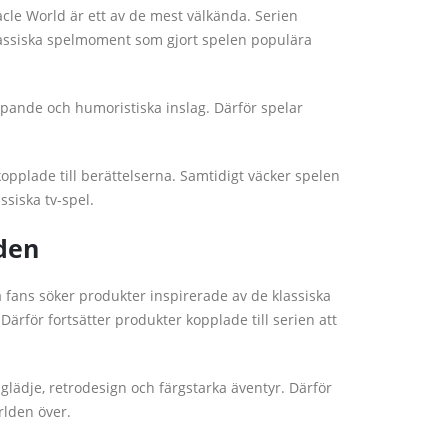
acle World är ett av de mest välkända. Serien
 klassiska spelmoment som gjort spelen populära
ande och humoristiska inslag. Därför spelar
plade till berättelserna. Samtidigt väcker spelen
siska tv-spel.
den
fans söker produkter inspirerade av de klassiska
Därför fortsätter produkter kopplade till serien att
lädje, retrodesign och färgstarka äventyr. Därför
rlden över.