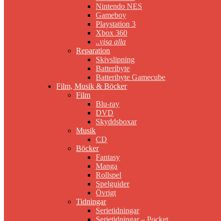
Nintendo NES
Gameboy
Playstation 3
Xbox 360
..visa alla
Reparation
Skivslipning
Batteribyte
Batteribyte Gamecube
Film, Musik & Böcker
Film
Blu-ray
DVD
Skyddsboxar
Musik
CD
Böcker
Fantasy
Manga
Rollspel
Spelguider
Övrigt
Tidningar
Serietidningar
Serietidningar – Pocket