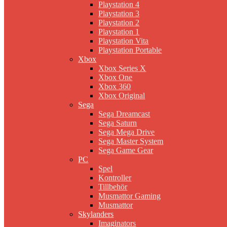
Playstation 4
Playstation 3
Playstation 2
Playstation 1
Playstation Vita
Playstation Portable
Xbox
Xbox Series X
Xbox One
Xbox 360
Xbox Original
Sega
Sega Dreamcast
Sega Saturn
Sega Mega Drive
Sega Master System
Sega Game Gear
PC
Spel
Kontroller
Tillbehör
Musmattor Gaming
Musmattor
Skylanders
Imaginators