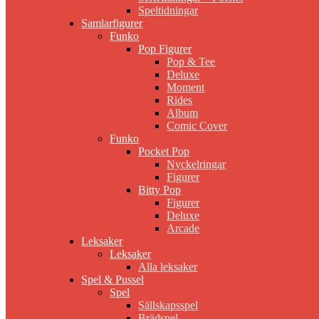
Speltidningar
Samlarfigurer
Funko
Pop Figurer
Pop & Tee
Deluxe
Moment
Rides
Album
Comic Cover
Funko
Pocket Pop
Nyckelringar
Figurer
Bitty Pop
Figurer
Deluxe
Arcade
Leksaker
Leksaker
Alla leksaker
Spel & Pussel
Spel
Sällskapsspel
Brädspel