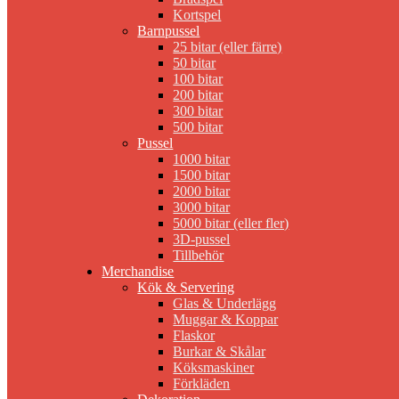
Kortspel
Barnpussel
25 bitar (eller färre)
50 bitar
100 bitar
200 bitar
300 bitar
500 bitar
Pussel
1000 bitar
1500 bitar
2000 bitar
3000 bitar
5000 bitar (eller fler)
3D-pussel
Tillbehör
Merchandise
Kök & Servering
Glas & Underlägg
Muggar & Koppar
Flaskor
Burkar & Skålar
Köksmaskiner
Förkläden