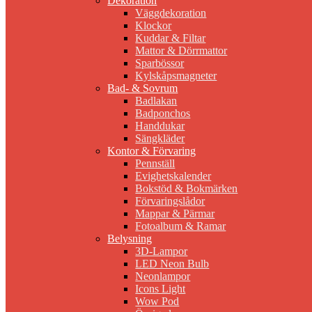
Dekoration
Väggdekoration
Klockor
Kuddar & Filtar
Mattor & Dörrmattor
Sparbössor
Kylskåpsmagneter
Bad- & Sovrum
Badlakan
Badponchos
Handdukar
Sängkläder
Kontor & Förvaring
Pennställ
Evighetskalender
Bokstöd & Bokmärken
Förvaringslådor
Mappar & Pärmar
Fotoalbum & Ramar
Belysning
3D-Lampor
LED Neon Bulb
Neonlampor
Icons Light
Wow Pod