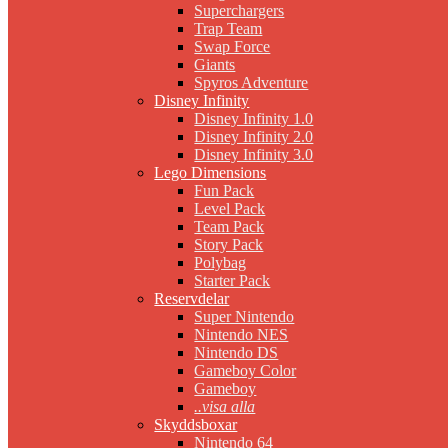
Superchargers
Trap Team
Swap Force
Giants
Spyros Adventure
Disney Infinity
Disney Infinity 1.0
Disney Infinity 2.0
Disney Infinity 3.0
Lego Dimensions
Fun Pack
Level Pack
Team Pack
Story Pack
Polybag
Starter Pack
Reservdelar
Super Nintendo
Nintendo NES
Nintendo DS
Gameboy Color
Gameboy
..visa alla
Skyddsboxar
Nintendo 64