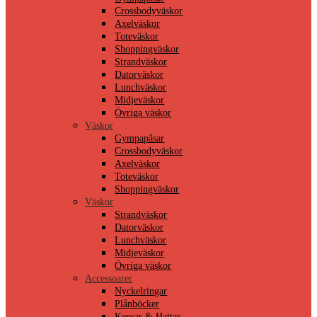
Crossbodyväskor
Axelväskor
Toteväskor
Shoppingväskor
Strandväskor
Datorväskor
Lunchväskor
Midjeväskor
Övriga väskor
Väskor
Gympapåsar
Crossbodyväskor
Axelväskor
Toteväskor
Shoppingväskor
Väskor
Strandväskor
Datorväskor
Lunchväskor
Midjeväskor
Övriga väskor
Accessoarer
Nyckelringar
Plånböcker
Kepsar & Hattar