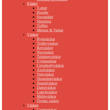
Kläder
T-shirt
Hoodie
Sweatshirt
Strumpor
Tofflor
Mössor & Vantar
Väskor
Ryggsäckar
Trolleyväskor
Resväskor
Necessärer
Träningsväskor
Gympapåsar
Crossbodyväskor
Axelväskor
Toteväskor
Shoppingväskor
Strandväskor
Datorväskor
Lunchväskor
Midjeväskor
Övriga väskor
Väskor
Gympapåsar