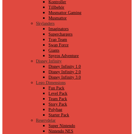
Kontroller
Tillbehör
Musmattor Gaming
Musmattor
Skylanders
Imaginators
Superchargers
Trap Team
Swap Force
Giants
Spyros Adventure
Disney Infinity
Disney Infinity 1.0
Disney Infinity 2.0
Disney Infinity 3.0
Lego Dimensions
Fun Pack
Level Pack
Team Pack
Story Pack
Polybag
Starter Pack
Reservdelar
Super Nintendo
Nintendo NES