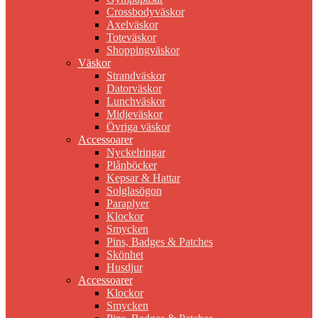
Crossbodyväskor
Axelväskor
Toteväskor
Shoppingväskor
Väskor
Strandväskor
Datorväskor
Lunchväskor
Midjeväskor
Övriga väskor
Accessoarer
Nyckelringar
Plånböcker
Kepsar & Hattar
Solglasögon
Paraplyer
Klockor
Smycken
Pins, Badges & Patches
Skönhet
Husdjur
Accessoarer
Klockor
Smycken