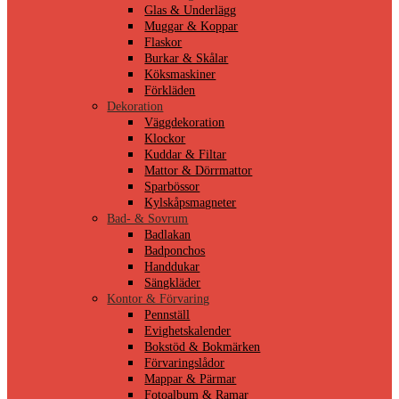
Glas & Underlägg
Muggar & Koppar
Flaskor
Burkar & Skålar
Köksmaskiner
Förkläden
Dekoration
Väggdekoration
Klockor
Kuddar & Filtar
Mattor & Dörrmattor
Sparbössor
Kylskåpsmagneter
Bad- & Sovrum
Badlakan
Badponchos
Handdukar
Sängkläder
Kontor & Förvaring
Pennställ
Evighetskalender
Bokstöd & Bokmärken
Förvaringslådor
Mappar & Pärmar
Fotoalbum & Ramar