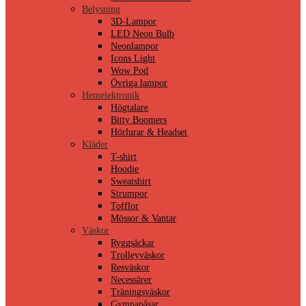
Belysning
3D-Lampor
LED Neon Bulb
Neonlampor
Icons Light
Wow Pod
Övriga lampor
Hemelektronik
Högtalare
Bitty Boomers
Hörlurar & Headset
Kläder
T-shirt
Hoodie
Sweatshirt
Strumpor
Tofflor
Mössor & Vantar
Väskor
Ryggsäckar
Trolleyväskor
Resväskor
Necessärer
Träningsväskor
Gympapåsar