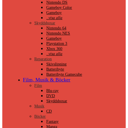
Nintendo DS
Gameboy Color
Gameboy
..visa alla
Skyddsboxar
Nintendo 64
Nintendo NES
Gameboy
Playstation 3
Xbox 360
..visa alla
Reparation
Skivslipning
Batteribyte
Batteribyte Gamecube
Film, Musik & Böcker
Film
Blu-ray
DVD
Skyddsboxar
Musik
CD
Böcker
Fantasy
Manga