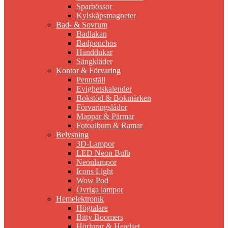
Sparbössor
Kylskåpsmagneter
Bad- & Sovrum
Badlakan
Badponchos
Handdukar
Sängkläder
Kontor & Förvaring
Pennställ
Evighetskalender
Bokstöd & Bokmärken
Förvaringslådor
Mappar & Pärmar
Fotoalbum & Ramar
Belysning
3D-Lampor
LED Neon Bulb
Neonlampor
Icons Light
Wow Pod
Övriga lampor
Hemelektronik
Högtalare
Bitty Boomers
Hörlurar & Headset