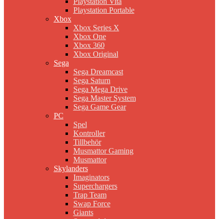
Playstation Vita
Playstation Portable
Xbox
Xbox Series X
Xbox One
Xbox 360
Xbox Original
Sega
Sega Dreamcast
Sega Saturn
Sega Mega Drive
Sega Master System
Sega Game Gear
PC
Spel
Kontroller
Tillbehör
Musmattor Gaming
Musmattor
Skylanders
Imaginators
Superchargers
Trap Team
Swap Force
Giants