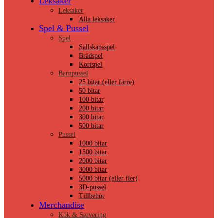
Leksaker
Leksaker
Alla leksaker
Spel & Pussel
Spel
Sällskapsspel
Brädspel
Kortspel
Barnpussel
25 bitar (eller färre)
50 bitar
100 bitar
200 bitar
300 bitar
500 bitar
Pussel
1000 bitar
1500 bitar
2000 bitar
3000 bitar
5000 bitar (eller fler)
3D-pussel
Tillbehör
Merchandise
Kök & Servering