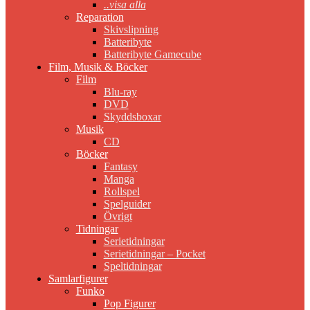
..visa alla
Reparation
Skivslipning
Batteribyte
Batteribyte Gamecube
Film, Musik & Böcker
Film
Blu-ray
DVD
Skyddsboxar
Musik
CD
Böcker
Fantasy
Manga
Rollspel
Spelguider
Övrigt
Tidningar
Serietidningar
Serietidningar – Pocket
Speltidningar
Samlarfigurer
Funko
Pop Figurer