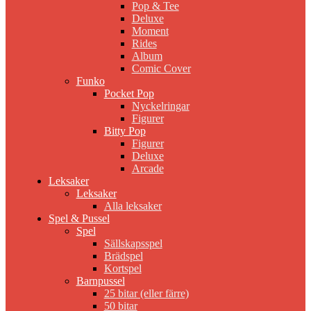
Pop & Tee
Deluxe
Moment
Rides
Album
Comic Cover
Funko
Pocket Pop
Nyckelringar
Figurer
Bitty Pop
Figurer
Deluxe
Arcade
Leksaker
Leksaker
Alla leksaker
Spel & Pussel
Spel
Sällskapsspel
Brädspel
Kortspel
Barnpussel
25 bitar (eller färre)
50 bitar