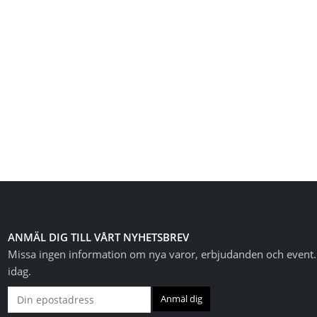
ANMÄL DIG TILL VÅRT NYHETSBREV
Missa ingen information om nya varor, erbjudanden och event. 
idag.