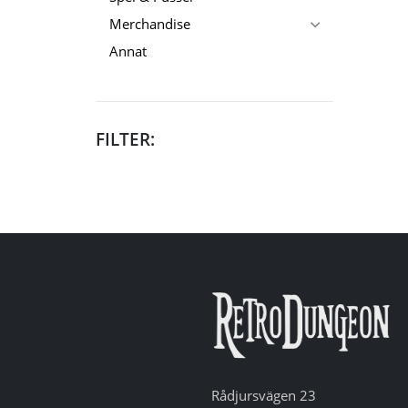
Merchandise
Annat
FILTER:
Rådjursvägen 23