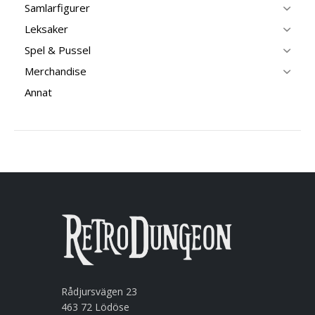
Samlarfigurer
Leksaker
Spel & Pussel
Merchandise
Annat
Rådjursvägen 23
463 72 Lödöse