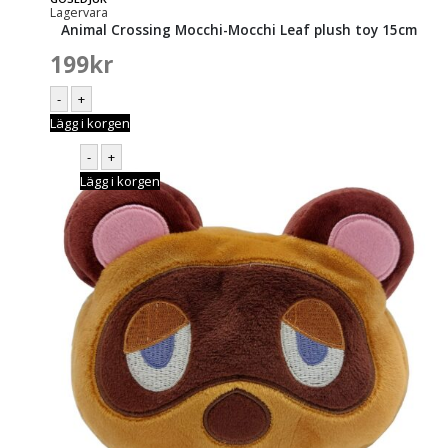
Lagervara
Animal Crossing Mocchi-Mocchi Leaf plush toy 15cm
199
kr
-
+
Lägg i korgen
-
+
Lägg i korgen