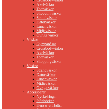
Crossbodyväskor
Axelväskor
Toteväskor
Shoppingväskor
Strandväskor
Datorväskor
Lunchväskor
Midjeväskor
Övriga väskor
Väskor
Gympapåsar
Crossbodyväskor
Axelväskor
Toteväskor
Shoppingväskor
Väskor
Strandväskor
Datorväskor
Lunchväskor
Midjeväskor
Övriga väskor
Accessoarer
Nyckelringar
Plånböcker
Kepsar & Hattar