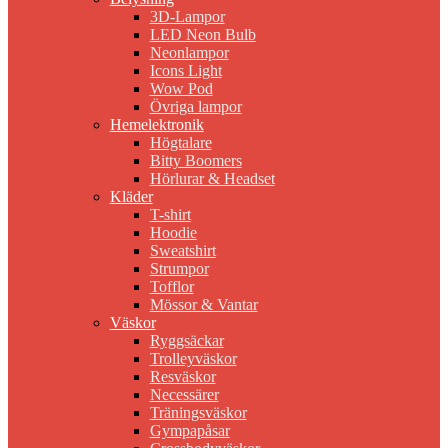
3D-Lampor
LED Neon Bulb
Neonlampor
Icons Light
Wow Pod
Övriga lampor
Hemelektronik
Högtalare
Bitty Boomers
Hörlurar & Headset
Kläder
T-shirt
Hoodie
Sweatshirt
Strumpor
Tofflor
Mössor & Vantar
Väskor
Ryggsäckar
Trolleyväskor
Resväskor
Necessärer
Träningsväskor
Gympapåsar