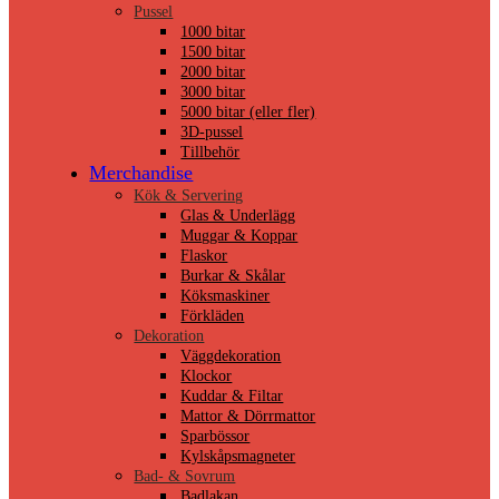
Pussel
1000 bitar
1500 bitar
2000 bitar
3000 bitar
5000 bitar (eller fler)
3D-pussel
Tillbehör
Merchandise
Kök & Servering
Glas & Underlägg
Muggar & Koppar
Flaskor
Burkar & Skålar
Köksmaskiner
Förkläden
Dekoration
Väggdekoration
Klockor
Kuddar & Filtar
Mattor & Dörrmattor
Sparbössor
Kylskåpsmagneter
Bad- & Sovrum
Badlakan