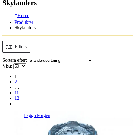
Skylanders
Home
Produkter
Skylanders
Filters
Sortera efter:
Visa:
1
2
…
11
12
Lägg i korgen