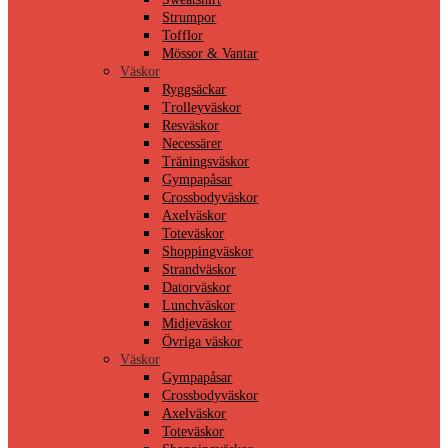
Strumpor
Tofflor
Mössor & Vantar
Väskor
Ryggsäckar
Trolleyväskor
Resväskor
Necessärer
Träningsväskor
Gympapåsar
Crossbodyväskor
Axelväskor
Toteväskor
Shoppingväskor
Strandväskor
Datorväskor
Lunchväskor
Midjeväskor
Övriga väskor
Väskor
Gympapåsar
Crossbodyväskor
Axelväskor
Toteväskor