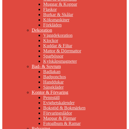
Muggar & Koppar
Flaskor
Burkar & Skålar
Köksmaskiner
Förkläden
Dekoration
Väggdekoration
Klockor
Kuddar & Filtar
Mattor & Dörrmattor
Sparbössor
Kylskåpsmagneter
Bad- & Sovrum
Badlakan
Badponchos
Handdukar
Sängkläder
Kontor & Förvaring
Pennställ
Evighetskalender
Bokstöd & Bokmärken
Förvaringslådor
Mappar & Pärmar
Fotoalbum & Ramar
Belysning