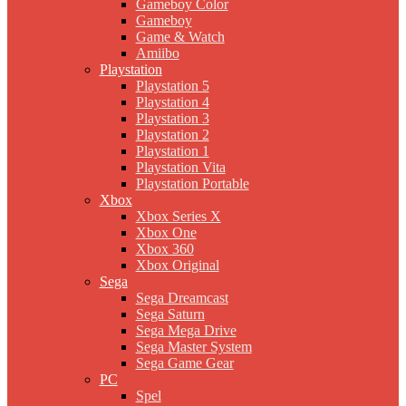
Gameboy Color
Gameboy
Game & Watch
Amiibo
Playstation
Playstation 5
Playstation 4
Playstation 3
Playstation 2
Playstation 1
Playstation Vita
Playstation Portable
Xbox
Xbox Series X
Xbox One
Xbox 360
Xbox Original
Sega
Sega Dreamcast
Sega Saturn
Sega Mega Drive
Sega Master System
Sega Game Gear
PC
Spel