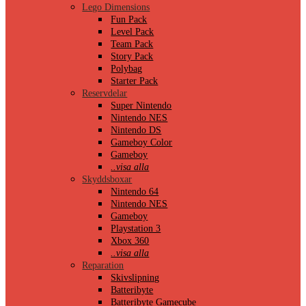
Lego Dimensions
Fun Pack
Level Pack
Team Pack
Story Pack
Polybag
Starter Pack
Reservdelar
Super Nintendo
Nintendo NES
Nintendo DS
Gameboy Color
Gameboy
..visa alla
Skyddsboxar
Nintendo 64
Nintendo NES
Gameboy
Playstation 3
Xbox 360
..visa alla
Reparation
Skivslipning
Batteribyte
Batteribyte Gamecube