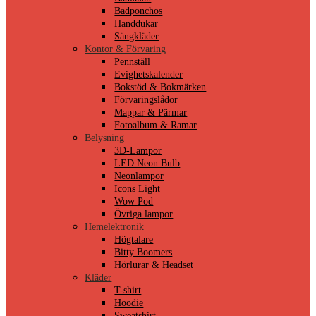
Badponchos
Handdukar
Sängkläder
Kontor & Förvaring
Pennställ
Evighetskalender
Bokstöd & Bokmärken
Förvaringslådor
Mappar & Pärmar
Fotoalbum & Ramar
Belysning
3D-Lampor
LED Neon Bulb
Neonlampor
Icons Light
Wow Pod
Övriga lampor
Hemelektronik
Högtalare
Bitty Boomers
Hörlurar & Headset
Kläder
T-shirt
Hoodie
Sweatshirt