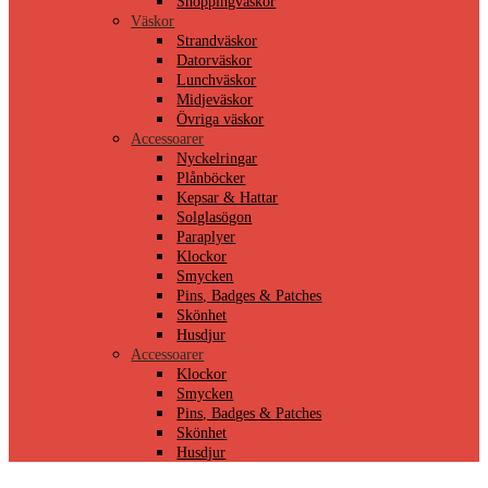
Shoppingväskor
Väskor
Strandväskor
Datorväskor
Lunchväskor
Midjeväskor
Övriga väskor
Accessoarer
Nyckelringar
Plånböcker
Kepsar & Hattar
Solglasögon
Paraplyer
Klockor
Smycken
Pins, Badges & Patches
Skönhet
Husdjur
Accessoarer
Klockor
Smycken
Pins, Badges & Patches
Skönhet
Husdjur