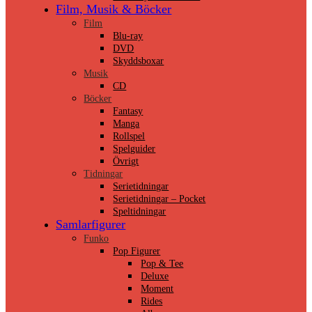
Film, Musik & Böcker
Film
Blu-ray
DVD
Skyddsboxar
Musik
CD
Böcker
Fantasy
Manga
Rollspel
Spelguider
Övrigt
Tidningar
Serietidningar
Serietidningar – Pocket
Speltidningar
Samlarfigurer
Funko
Pop Figurer
Pop & Tee
Deluxe
Moment
Rides