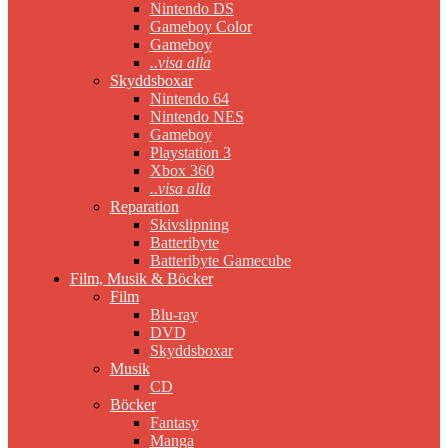
Nintendo DS
Gameboy Color
Gameboy
..visa alla
Skyddsboxar
Nintendo 64
Nintendo NES
Gameboy
Playstation 3
Xbox 360
..visa alla
Reparation
Skivslipning
Batteribyte
Batteribyte Gamecube
Film, Musik & Böcker
Film
Blu-ray
DVD
Skyddsboxar
Musik
CD
Böcker
Fantasy
Manga