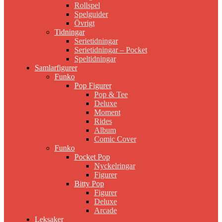
Rollspel
Spelguider
Övrigt
Tidningar
Serietidningar
Serietidningar – Pocket
Speltidningar
Samlarfigurer
Funko
Pop Figurer
Pop & Tee
Deluxe
Moment
Rides
Album
Comic Cover
Funko
Pocket Pop
Nyckelringar
Figurer
Bitty Pop
Figurer
Deluxe
Arcade
Leksaker