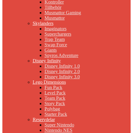
Kontroller
Tillbehör
Musmattor Gaming
Musmattor
Skylanders
Imaginators
Superchargers
Trap Team
Swap Force
Giants
Spyros Adventure
Disney Infinity
Disney Infinity 1.0
Disney Infinity 2.0
Disney Infinity 3.0
Lego Dimensions
Fun Pack
Level Pack
Team Pack
Story Pack
Polybag
Starter Pack
Reservdelar
Super Nintendo
Nintendo NES