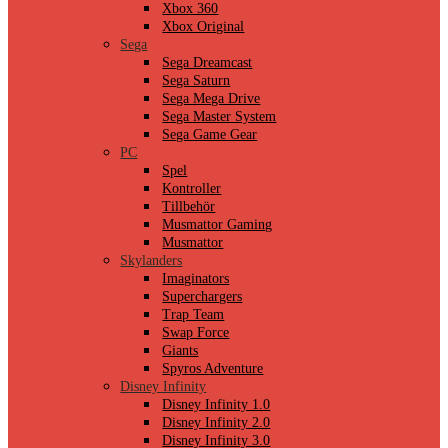
Xbox 360
Xbox Original
Sega
Sega Dreamcast
Sega Saturn
Sega Mega Drive
Sega Master System
Sega Game Gear
PC
Spel
Kontroller
Tillbehör
Musmattor Gaming
Musmattor
Skylanders
Imaginators
Superchargers
Trap Team
Swap Force
Giants
Spyros Adventure
Disney Infinity
Disney Infinity 1.0
Disney Infinity 2.0
Disney Infinity 3.0