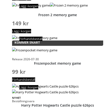
Lägg i korgen
Frozen 2 memory game
149
kr
Lägg i korgen
Förhandsbeställ
KOMMER SNART
Release 2026-07-30
Frozenpocket memory game
99
kr
Förhandsbeställ
Lägg i korgen
NYHET
Beställningsvara
Harry Potter Hogwarts Castle puzzle 626pcs