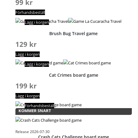
99
kr
Förhandsbeställ
Lägg i korgen
Brush Bug Travel game
129
kr
Lägg i korgen
Lägg i korgen
Cat Crimes board game
199
kr
Lägg i korgen
Förhandsbeställ
KOMMER SNART
Release 2026-07-30
Crash Cats Challenge board game