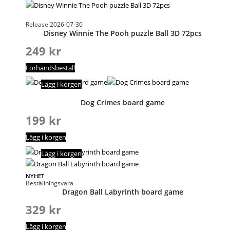
Release 2026-07-30
Disney Winnie The Pooh puzzle Ball 3D 72pcs
249
kr
Förhandsbeställ
Lägg i korgen
Dog Crimes board game
199
kr
Lägg i korgen
Lägg i korgen
NYHET
Beställningsvara
Dragon Ball Labyrinth board game
329
kr
Lägg i korgen