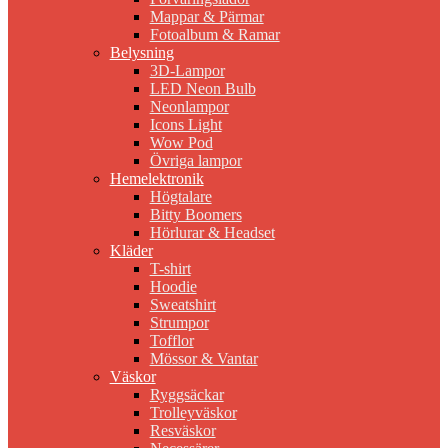
Mappar & Pärmar
Fotoalbum & Ramar
Belysning
3D-Lampor
LED Neon Bulb
Neonlampor
Icons Light
Wow Pod
Övriga lampor
Hemelektronik
Högtalare
Bitty Boomers
Hörlurar & Headset
Kläder
T-shirt
Hoodie
Sweatshirt
Strumpor
Tofflor
Mössor & Vantar
Väskor
Ryggsäckar
Trolleyväskor
Resväskor