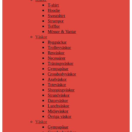
T-shirt
Hoodie
Sweatshirt
Strumpor
Tofflor
Mössor & Vantar
Väskor
Ryggsäckar
Trolleyväskor
Resväskor
Necessärer
Träningsväskor
Gympapåsar
Crossbodyväskor
Axelväskor
Toteväskor
Shoppingväskor
Strandväskor
Datorväskor
Lunchväskor
Midjeväskor
Övriga väskor
Väskor
Gympapåsar