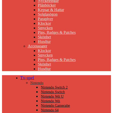
Nyckelringar
Plånböcker
Kepsar & Hattar
Solglasögon
Paraplyer
Klockor
Smycken
Pins, Badges & Patches
Skönhet
Husdjur
Accessoarer
Klockor
Smycken
Pins, Badges & Patches
Skönhet
Husdjur
Tv-spel
Nintendo
Nintendo Switch 2
Nintendo Switch
Nintendo Wii U
Nintendo Wii
Nintendo Gamecube
Nintendo 64