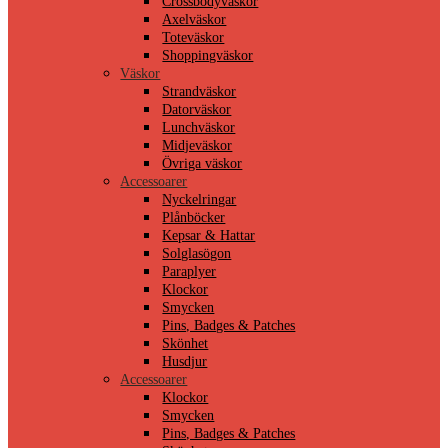
Crossbodyväskor
Axelväskor
Toteväskor
Shoppingväskor
Väskor
Strandväskor
Datorväskor
Lunchväskor
Midjeväskor
Övriga väskor
Accessoarer
Nyckelringar
Plånböcker
Kepsar & Hattar
Solglasögon
Paraplyer
Klockor
Smycken
Pins, Badges & Patches
Skönhet
Husdjur
Accessoarer
Klockor
Smycken
Pins, Badges & Patches