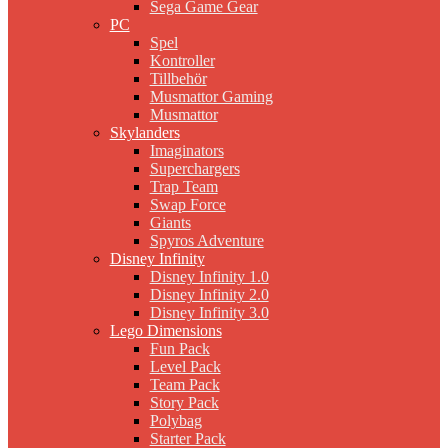
Sega Game Gear
PC
Spel
Kontroller
Tillbehör
Musmattor Gaming
Musmattor
Skylanders
Imaginators
Superchargers
Trap Team
Swap Force
Giants
Spyros Adventure
Disney Infinity
Disney Infinity 1.0
Disney Infinity 2.0
Disney Infinity 3.0
Lego Dimensions
Fun Pack
Level Pack
Team Pack
Story Pack
Polybag
Starter Pack