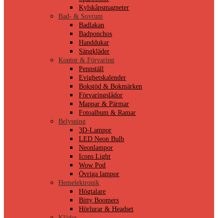
Kylskåpsmagneter
Bad- & Sovrum
Badlakan
Badponchos
Handdukar
Sängkläder
Kontor & Förvaring
Pennställ
Evighetskalender
Bokstöd & Bokmärken
Förvaringslådor
Mappar & Pärmar
Fotoalbum & Ramar
Belysning
3D-Lampor
LED Neon Bulb
Neonlampor
Icons Light
Wow Pod
Övriga lampor
Hemelektronik
Högtalare
Bitty Boomers
Hörlurar & Headset
Kläder