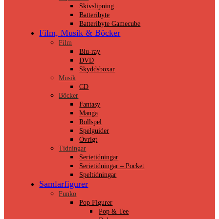
Skivslipning
Batteribyte
Batteribyte Gamecube
Film, Musik & Böcker
Film
Blu-ray
DVD
Skyddsboxar
Musik
CD
Böcker
Fantasy
Manga
Rollspel
Spelguider
Övrigt
Tidningar
Serietidningar
Serietidningar – Pocket
Speltidningar
Samlarfigurer
Funko
Pop Figurer
Pop & Tee