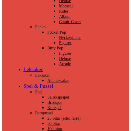
Deluxe
Moment
Rides
Album
Comic Cover
Funko
Pocket Pop
Nyckelringar
Figurer
Bitty Pop
Figurer
Deluxe
Arcade
Leksaker
Leksaker
Alla leksaker
Spel & Pussel
Spel
Sällskapsspel
Brädspel
Kortspel
Barnpussel
25 bitar (eller färre)
50 bitar
100 bitar