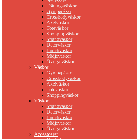
Necessärer
Träningsväskor
Gympapåsar
Crossbodyväskor
Axelväskor
Toteväskor
Shoppingväskor
Strandväskor
Datorväskor
Lunchväskor
Midjeväskor
Övriga väskor
Väskor
Gympapåsar
Crossbodyväskor
Axelväskor
Toteväskor
Shoppingväskor
Väskor
Strandväskor
Datorväskor
Lunchväskor
Midjeväskor
Övriga väskor
Accessoarer