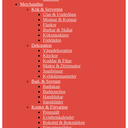
Merchandise
Kök & Servering
Glas & Underlägg
Muggar & Koppar
Flaskor
Burkar & Skålar
Köksmaskiner
Förkläden
Dekoration
Väggdekoration
Klockor
Kuddar & Filtar
Mattor & Dörrmattor
Sparbössor
Kylskåpsmagneter
Bad- & Sovrum
Badlakan
Badponchos
Handdukar
Sängkläder
Kontor & Förvaring
Pennställ
Evighetskalender
Bokstöd & Bokmärken
Förvaringslådor