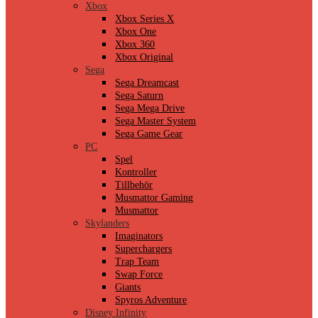
Xbox
Xbox Series X
Xbox One
Xbox 360
Xbox Original
Sega
Sega Dreamcast
Sega Saturn
Sega Mega Drive
Sega Master System
Sega Game Gear
PC
Spel
Kontroller
Tillbehör
Musmattor Gaming
Musmattor
Skylanders
Imaginators
Superchargers
Trap Team
Swap Force
Giants
Spyros Adventure
Disney Infinity