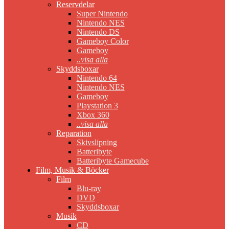
Reservdelar
Super Nintendo
Nintendo NES
Nintendo DS
Gameboy Color
Gameboy
..visa alla
Skyddsboxar
Nintendo 64
Nintendo NES
Gameboy
Playstation 3
Xbox 360
..visa alla
Reparation
Skivslipning
Batteribyte
Batteribyte Gamecube
Film, Musik & Böcker
Film
Blu-ray
DVD
Skyddsboxar
Musik
CD