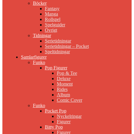
Böcker
Fantasy
Manga
Rollspel
Spelguider
Övrigt
Tidningar
Serietidningar
Serietidningar – Pocket
Speltidningar
Samlarfigurer
Funko
Pop Figurer
Pop & Tee
Deluxe
Moment
Rides
Album
Comic Cover
Funko
Pocket Pop
Nyckelringar
Figurer
Bitty Pop
Figurer