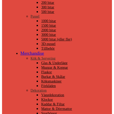
200 bitar
300 bitar
500 bitar
Pussel
1000 bitar
1500 bitar
2000 bitar
3000 bitar
5000 bitar (eller fler)
3D-pussel
Tillbehör
Merchandise
Kök & Servering
Glas & Underlägg
Muggar & Koppar
Flaskor
Burkar & Skålar
Köksmaskiner
Förkläden
Dekoration
Väggdekoration
Klockor
Kuddar & Filtar
Mattor & Dörrmattor
Sparbössor