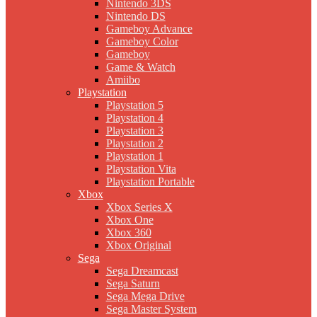
Nintendo 3DS
Nintendo DS
Gameboy Advance
Gameboy Color
Gameboy
Game & Watch
Amiibo
Playstation
Playstation 5
Playstation 4
Playstation 3
Playstation 2
Playstation 1
Playstation Vita
Playstation Portable
Xbox
Xbox Series X
Xbox One
Xbox 360
Xbox Original
Sega
Sega Dreamcast
Sega Saturn
Sega Mega Drive
Sega Master System