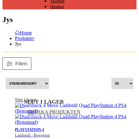
Skönhet
Husdjur
Jys
Home
Produkter
Jys
Filters
Slut i lager
SLUT I LAGER
BEVAKA PRODUKTEN
PLAYSTATION 4
Laddställ - Begagnat