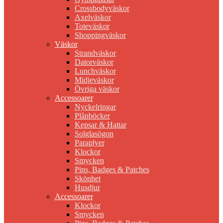
Crossbodyväskor
Axelväskor
Toteväskor
Shoppingväskor
Väskor
Strandväskor
Datorväskor
Lunchväskor
Midjeväskor
Övriga väskor
Accessoarer
Nyckelringar
Plånböcker
Kepsar & Hattar
Solglasögon
Paraplyer
Klockor
Smycken
Pins, Badges & Patches
Skönhet
Husdjur
Accessoarer
Klockor
Smycken