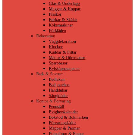
Glas & Underlägg
Muggar & Koppar
Flaskor
Burkar & Skålar
Köksmaskiner
Förkläden
Dekoration
Väggdekoration
Klockor
Kuddar & Filtar
Mattor & Dörrmattor
Sparbössor
Kylskåpsmagneter
Bad- & Sovrum
Badlakan
Badponchos
Handdukar
Sängkläder
Kontor & Förvaring
Pennställ
Evighetskalender
Bokstöd & Bokmärken
Förvaringslådor
Mappar & Pärmar
Fotoalbum & Ramar