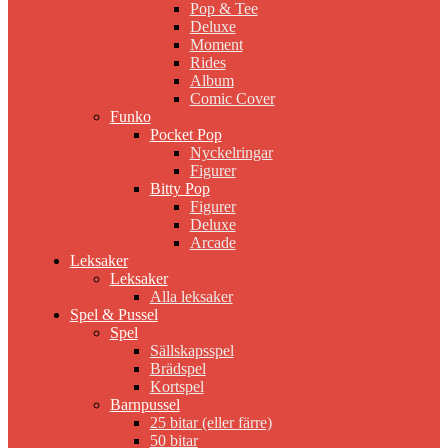
Pop & Tee
Deluxe
Moment
Rides
Album
Comic Cover
Funko
Pocket Pop
Nyckelringar
Figurer
Bitty Pop
Figurer
Deluxe
Arcade
Leksaker
Leksaker
Alla leksaker
Spel & Pussel
Spel
Sällskapsspel
Brädspel
Kortspel
Barnpussel
25 bitar (eller färre)
50 bitar