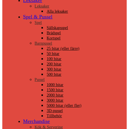
Leksaker
Leksaker
Alla leksaker
Spel & Pussel
Spel
Sällskapsspel
Brädspel
Kortspel
Barnpussel
25 bitar (eller färre)
50 bitar
100 bitar
200 bitar
300 bitar
500 bitar
Pussel
1000 bitar
1500 bitar
2000 bitar
3000 bitar
5000 bitar (eller fler)
3D-pussel
Tillbehör
Merchandise
Kök & Servering