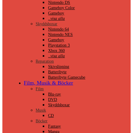
Nintendo DS
Gameboy Color
Gameboy
..visa alla
Skyddsboxar
Nintendo 64
Nintendo NES
Gameboy
Playstation 3
Xbox 360
..visa alla
Reparation
Skivslipning
Batteribyte
Batteribyte Gamecube
Film, Musik & Böcker
Film
Blu-ray
DVD
Skyddsboxar
Musik
CD
Böcker
Fantasy
Manga