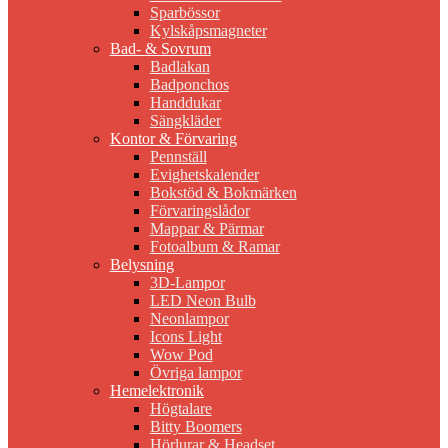
Sparbössor
Kylskåpsmagneter
Bad- & Sovrum
Badlakan
Badponchos
Handdukar
Sängkläder
Kontor & Förvaring
Pennställ
Evighetskalender
Bokstöd & Bokmärken
Förvaringslådor
Mappar & Pärmar
Fotoalbum & Ramar
Belysning
3D-Lampor
LED Neon Bulb
Neonlampor
Icons Light
Wow Pod
Övriga lampor
Hemelektronik
Högtalare
Bitty Boomers
Hörlurar & Headset