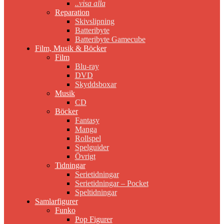
..visa alla
Reparation
Skivslipning
Batteribyte
Batteribyte Gamecube
Film, Musik & Böcker
Film
Blu-ray
DVD
Skyddsboxar
Musik
CD
Böcker
Fantasy
Manga
Rollspel
Spelguider
Övrigt
Tidningar
Serietidningar
Serietidningar – Pocket
Speltidningar
Samlarfigurer
Funko
Pop Figurer