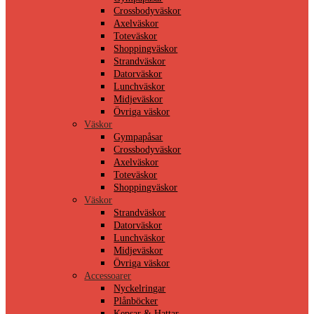
Crossbodyväskor
Axelväskor
Toteväskor
Shoppingväskor
Strandväskor
Datorväskor
Lunchväskor
Midjeväskor
Övriga väskor
Väskor
Gympapåsar
Crossbodyväskor
Axelväskor
Toteväskor
Shoppingväskor
Väskor
Strandväskor
Datorväskor
Lunchväskor
Midjeväskor
Övriga väskor
Accessoarer
Nyckelringar
Plånböcker
Kepsar & Hattar