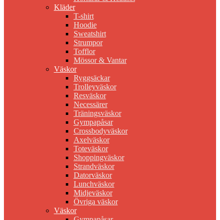
Kläder
T-shirt
Hoodie
Sweatshirt
Strumpor
Tofflor
Mössor & Vantar
Väskor
Ryggsäckar
Trolleyväskor
Resväskor
Necessärer
Träningsväskor
Gympapåsar
Crossbodyväskor
Axelväskor
Toteväskor
Shoppingväskor
Strandväskor
Datorväskor
Lunchväskor
Midjeväskor
Övriga väskor
Väskor
Gympapåsar