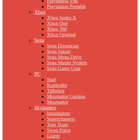
Playstation Vita
Playstation Portable
Xbox
Xbox Series X
Xbox One
Xbox 360
Xbox Original
Sega
Sega Dreamcast
Sega Saturn
Sega Mega Drive
Sega Master System
Sega Game Gear
PC
Spel
Kontroller
Tillbehör
Musmattor Gaming
Musmattor
Skylanders
Imaginators
Superchargers
Trap Team
Swap Force
Giants