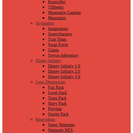
Kontroller
Tillbehör
Musmattor Gaming
Musmattor
Skylanders
Imaginators
Superchargers
Trap Team
Swap Force
Giants
Spyros Adventure
Disney Infinity
Disney Infinity 1.0
Disney Infinity 2.0
Disney Infinity 3.0
Lego Dimensions
Fun Pack
Level Pack
Team Pack
Story Pack
Polybag
Starter Pack
Reservdelar
Super Nintendo
Nintendo NES