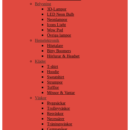
Belysning
3D-Lampor
LED Neon Bulb
Neonlampor
Icons Light
Wow Pod
Övriga lampor
Hemelektronik
Högtalare
Bitty Boomers
Hörlurar & Headset
Kläder
T-shirt
Hoodie
Sweatshirt
Strumpor
Tofflor
Mössor & Vantar
Väskor
Ryggsäckar
Trolleyväskor
Resväskor
Necessärer
Träningsväskor
Gympapåsar