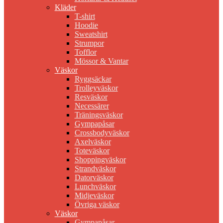
Kläder
T-shirt
Hoodie
Sweatshirt
Strumpor
Tofflor
Mössor & Vantar
Väskor
Ryggsäckar
Trolleyväskor
Resväskor
Necessärer
Träningsväskor
Gympapåsar
Crossbodyväskor
Axelväskor
Toteväskor
Shoppingväskor
Strandväskor
Datorväskor
Lunchväskor
Midjeväskor
Övriga väskor
Väskor
Gympapåsar