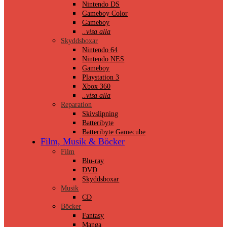
Nintendo DS
Gameboy Color
Gameboy
..visa alla
Skyddsboxar
Nintendo 64
Nintendo NES
Gameboy
Playstation 3
Xbox 360
..visa alla
Reparation
Skivslipning
Batteribyte
Batteribyte Gamecube
Film, Musik & Böcker
Film
Blu-ray
DVD
Skyddsboxar
Musik
CD
Böcker
Fantasy
Manga