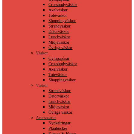
Crossbodyväskor
Axelväskor
Toteväskor
Shoppingväskor
Strandväskor
Datorväskor
Lunchväskor
Midjeväskor
Övriga väskor
Väskor
Gympapåsar
Crossbodyväskor
Axelväskor
Toteväskor
Shoppingväskor
Väskor
Strandväskor
Datorväskor
Lunchväskor
Midjeväskor
Övriga väskor
Accessoarer
Nyckelringar
Plånböcker
Kepsar & Hattar