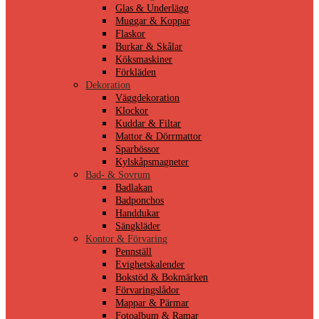
Glas & Underlägg
Muggar & Koppar
Flaskor
Burkar & Skålar
Köksmaskiner
Förkläden
Dekoration
Väggdekoration
Klockor
Kuddar & Filtar
Mattor & Dörrmattor
Sparbössor
Kylskåpsmagneter
Bad- & Sovrum
Badlakan
Badponchos
Handdukar
Sängkläder
Kontor & Förvaring
Pennställ
Evighetskalender
Bokstöd & Bokmärken
Förvaringslådor
Mappar & Pärmar
Fotoalbum & Ramar