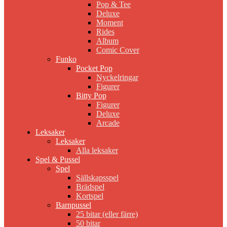
Pop & Tee
Deluxe
Moment
Rides
Album
Comic Cover
Funko
Pocket Pop
Nyckelringar
Figurer
Bitty Pop
Figurer
Deluxe
Arcade
Leksaker
Leksaker
Alla leksaker
Spel & Pussel
Spel
Sällskapsspel
Brädspel
Kortspel
Barnpussel
25 bitar (eller färre)
50 bitar