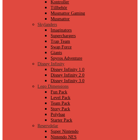
Kontroller
Tillbehör
Musmattor Gaming
Musmattor
Skylanders
Imaginators
Superchargers
Trap Team
Swap Force
Giants
Spyros Adventure
Disney Infinity
Disney Infinity 1.0
Disney Infinity 2.0
Disney Infinity 3.0
Lego Dimensions
Fun Pack
Level Pack
Team Pack
Story Pack
Polybag
Starter Pack
Reservdelar
Super Nintendo
Nintendo NES