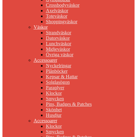
Crossbodyväskor
Axelväskor
Toteväskor
Shoppingväskor
Väskor
Strandväskor
Datorväskor
Lunchväskor
Midjeväskor
Övriga väskor
Accessoarer
Nyckelringar
Plånböcker
Kepsar & Hattar
Solglasögon
Paraplyer
Klockor
Smycken
Pins, Badges & Patches
Skönhet
Husdjur
Accessoarer
Klockor
Smycken