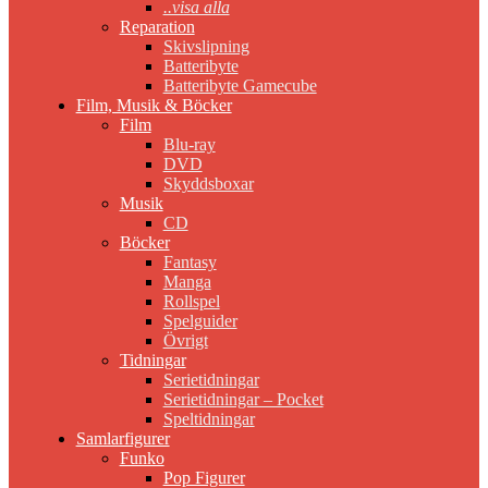
..visa alla
Reparation
Skivslipning
Batteribyte
Batteribyte Gamecube
Film, Musik & Böcker
Film
Blu-ray
DVD
Skyddsboxar
Musik
CD
Böcker
Fantasy
Manga
Rollspel
Spelguider
Övrigt
Tidningar
Serietidningar
Serietidningar – Pocket
Speltidningar
Samlarfigurer
Funko
Pop Figurer