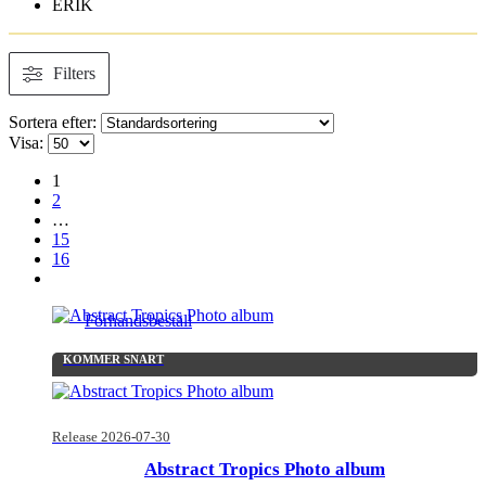
ERIK
Filters
Sortera efter:
Visa:
1
2
…
15
16
Förhandsbeställ
KOMMER SNART
Release 2026-07-30
Abstract Tropics Photo album