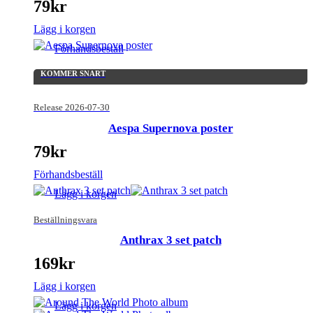
79
kr
Lägg i korgen
Förhandsbeställ
KOMMER SNART
Release 2026-07-30
Aespa Supernova poster
79
kr
Förhandsbeställ
Lägg i korgen
Beställningsvara
Anthrax 3 set patch
169
kr
Lägg i korgen
Lägg i korgen