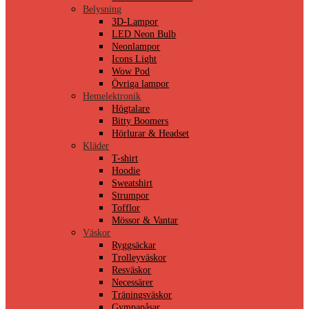
Belysning
3D-Lampor
LED Neon Bulb
Neonlampor
Icons Light
Wow Pod
Övriga lampor
Hemelektronik
Högtalare
Bitty Boomers
Hörlurar & Headset
Kläder
T-shirt
Hoodie
Sweatshirt
Strumpor
Tofflor
Mössor & Vantar
Väskor
Ryggsäckar
Trolleyväskor
Resväskor
Necessärer
Träningsväskor
Gympapåsar