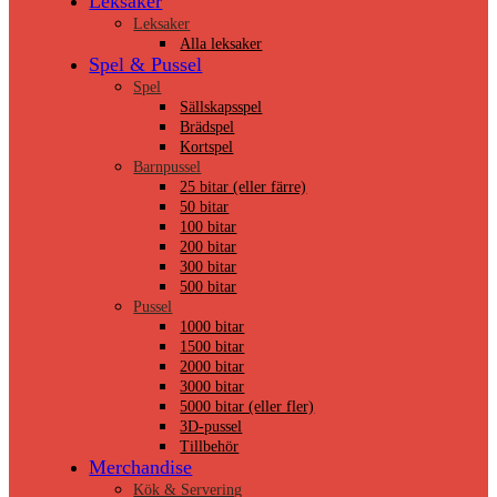
Leksaker
Leksaker
Alla leksaker
Spel & Pussel
Spel
Sällskapsspel
Brädspel
Kortspel
Barnpussel
25 bitar (eller färre)
50 bitar
100 bitar
200 bitar
300 bitar
500 bitar
Pussel
1000 bitar
1500 bitar
2000 bitar
3000 bitar
5000 bitar (eller fler)
3D-pussel
Tillbehör
Merchandise
Kök & Servering