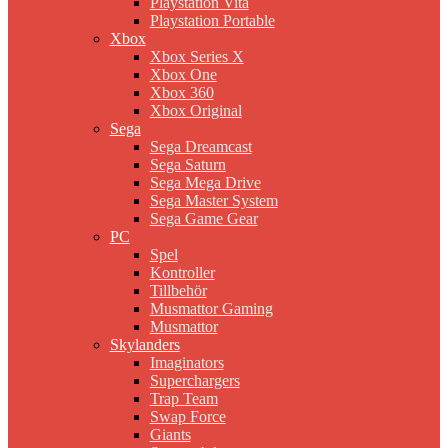
Playstation Vita
Playstation Portable
Xbox
Xbox Series X
Xbox One
Xbox 360
Xbox Original
Sega
Sega Dreamcast
Sega Saturn
Sega Mega Drive
Sega Master System
Sega Game Gear
PC
Spel
Kontroller
Tillbehör
Musmattor Gaming
Musmattor
Skylanders
Imaginators
Superchargers
Trap Team
Swap Force
Giants