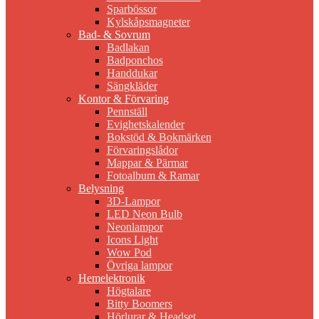
Sparbössor
Kylskåpsmagneter
Bad- & Sovrum
Badlakan
Badponchos
Handdukar
Sängkläder
Kontor & Förvaring
Pennställ
Evighetskalender
Bokstöd & Bokmärken
Förvaringslådor
Mappar & Pärmar
Fotoalbum & Ramar
Belysning
3D-Lampor
LED Neon Bulb
Neonlampor
Icons Light
Wow Pod
Övriga lampor
Hemelektronik
Högtalare
Bitty Boomers
Hörlurar & Headset