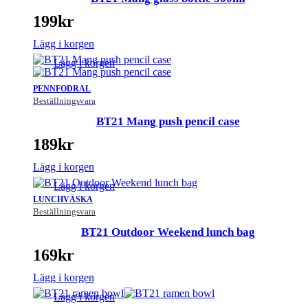
199
kr
Lägg i korgen
Lägg i korgen
PENNFODRAL
Beställningsvara
BT21 Mang push pencil case
189
kr
Lägg i korgen
Lägg i korgen
LUNCHVÄSKA
Beställningsvara
BT21 Outdoor Weekend lunch bag
169
kr
Lägg i korgen
Lägg i korgen