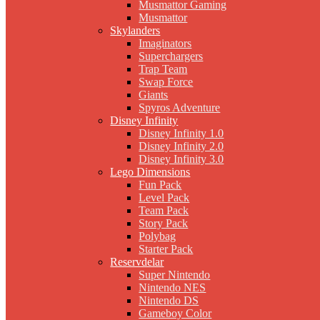
Musmattor Gaming
Musmattor
Skylanders
Imaginators
Superchargers
Trap Team
Swap Force
Giants
Spyros Adventure
Disney Infinity
Disney Infinity 1.0
Disney Infinity 2.0
Disney Infinity 3.0
Lego Dimensions
Fun Pack
Level Pack
Team Pack
Story Pack
Polybag
Starter Pack
Reservdelar
Super Nintendo
Nintendo NES
Nintendo DS
Gameboy Color