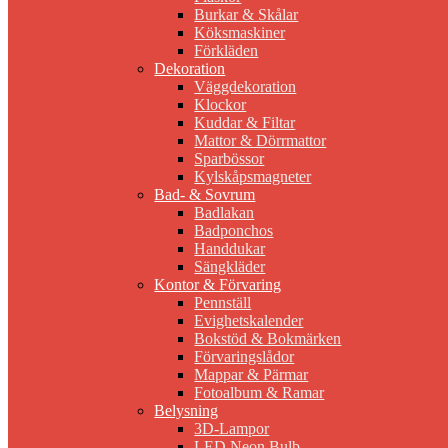
Burkar & Skålar
Köksmaskiner
Förkläden
Dekoration
Väggdekoration
Klockor
Kuddar & Filtar
Mattor & Dörrmattor
Sparbössor
Kylskåpsmagneter
Bad- & Sovrum
Badlakan
Badponchos
Handdukar
Sängkläder
Kontor & Förvaring
Pennställ
Evighetskalender
Bokstöd & Bokmärken
Förvaringslådor
Mappar & Pärmar
Fotoalbum & Ramar
Belysning
3D-Lampor
LED Neon Bulb