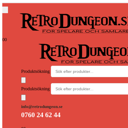
0
0
Produktsökning
Produktsökning
info@retrodungeon.se
0760 24 62 44