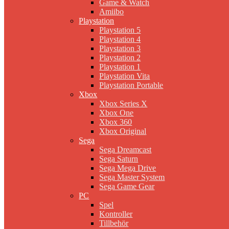
Game & Watch
Amiibo
Playstation
Playstation 5
Playstation 4
Playstation 3
Playstation 2
Playstation 1
Playstation Vita
Playstation Portable
Xbox
Xbox Series X
Xbox One
Xbox 360
Xbox Original
Sega
Sega Dreamcast
Sega Saturn
Sega Mega Drive
Sega Master System
Sega Game Gear
PC
Spel
Kontroller
Tillbehör