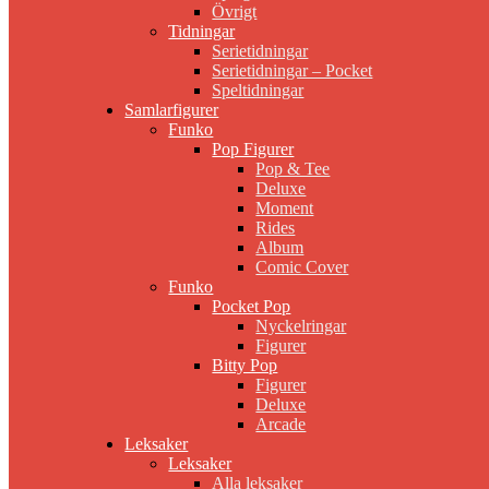
Övrigt
Tidningar
Serietidningar
Serietidningar – Pocket
Speltidningar
Samlarfigurer
Funko
Pop Figurer
Pop & Tee
Deluxe
Moment
Rides
Album
Comic Cover
Funko
Pocket Pop
Nyckelringar
Figurer
Bitty Pop
Figurer
Deluxe
Arcade
Leksaker
Leksaker
Alla leksaker