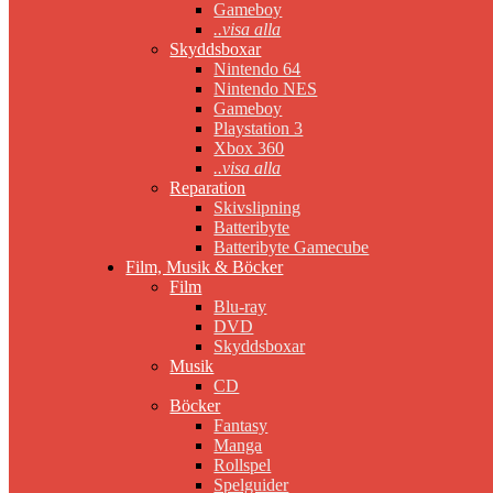
Gameboy
..visa alla
Skyddsboxar
Nintendo 64
Nintendo NES
Gameboy
Playstation 3
Xbox 360
..visa alla
Reparation
Skivslipning
Batteribyte
Batteribyte Gamecube
Film, Musik & Böcker
Film
Blu-ray
DVD
Skyddsboxar
Musik
CD
Böcker
Fantasy
Manga
Rollspel
Spelguider