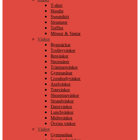
T-shirt
Hoodie
Sweatshirt
Strumpor
Tofflor
Mössor & Vantar
Väskor
Ryggsäckar
Trolleyväskor
Resväskor
Necessärer
Träningsväskor
Gympapåsar
Crossbodyväskor
Axelväskor
Toteväskor
Shoppingväskor
Strandväskor
Datorväskor
Lunchväskor
Midjeväskor
Övriga väskor
Väskor
Gympapåsar