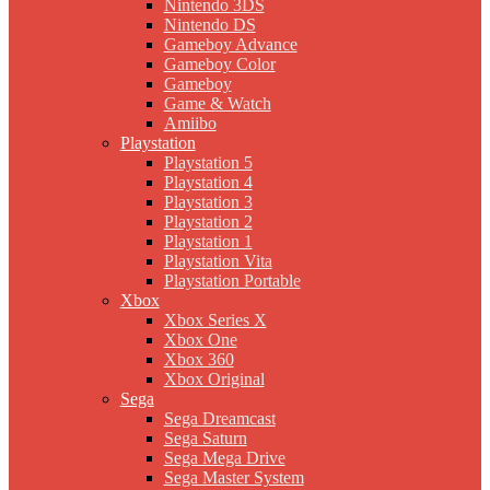
Nintendo 3DS
Nintendo DS
Gameboy Advance
Gameboy Color
Gameboy
Game & Watch
Amiibo
Playstation
Playstation 5
Playstation 4
Playstation 3
Playstation 2
Playstation 1
Playstation Vita
Playstation Portable
Xbox
Xbox Series X
Xbox One
Xbox 360
Xbox Original
Sega
Sega Dreamcast
Sega Saturn
Sega Mega Drive
Sega Master System