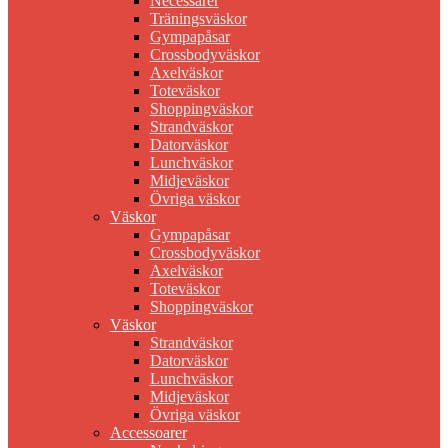
Necessärer
Träningsväskor
Gympapåsar
Crossbodyväskor
Axelväskor
Toteväskor
Shoppingväskor
Strandväskor
Datorväskor
Lunchväskor
Midjeväskor
Övriga väskor
Väskor
Gympapåsar
Crossbodyväskor
Axelväskor
Toteväskor
Shoppingväskor
Väskor
Strandväskor
Datorväskor
Lunchväskor
Midjeväskor
Övriga väskor
Accessoarer