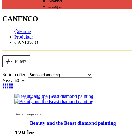
Skönhet
Husdjur
CANENCO
Home
Produkter
CANENCO
Filters
Sortera efter:
Visa:
Lägg i korgen
Beställningsvara
Beauty and the Beast diamond painting
129
kr