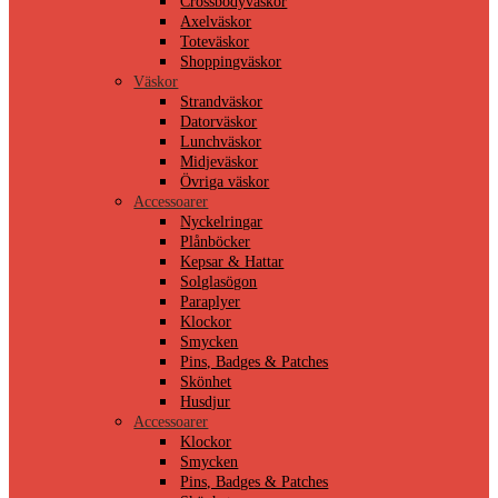
Crossbodyväskor
Axelväskor
Toteväskor
Shoppingväskor
Väskor
Strandväskor
Datorväskor
Lunchväskor
Midjeväskor
Övriga väskor
Accessoarer
Nyckelringar
Plånböcker
Kepsar & Hattar
Solglasögon
Paraplyer
Klockor
Smycken
Pins, Badges & Patches
Skönhet
Husdjur
Accessoarer
Klockor
Smycken
Pins, Badges & Patches