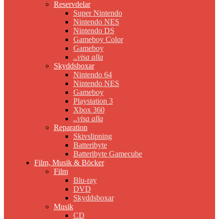
Reservdelar
Super Nintendo
Nintendo NES
Nintendo DS
Gameboy Color
Gameboy
..visa alla
Skyddsboxar
Nintendo 64
Nintendo NES
Gameboy
Playstation 3
Xbox 360
..visa alla
Reparation
Skivslipning
Batteribyte
Batteribyte Gamecube
Film, Musik & Böcker
Film
Blu-ray
DVD
Skyddsboxar
Musik
CD