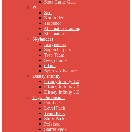
Sega Game Gear
PC
Spel
Kontroller
Tillbehör
Musmattor Gaming
Musmattor
Skylanders
Imaginators
Superchargers
Trap Team
Swap Force
Giants
Spyros Adventure
Disney Infinity
Disney Infinity 1.0
Disney Infinity 2.0
Disney Infinity 3.0
Lego Dimensions
Fun Pack
Level Pack
Team Pack
Story Pack
Polybag
Starter Pack