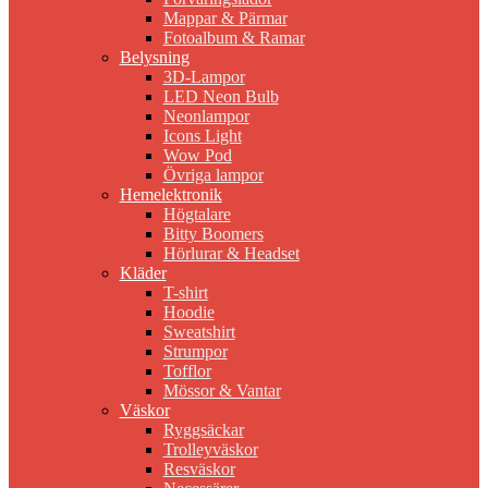
Mappar & Pärmar
Fotoalbum & Ramar
Belysning
3D-Lampor
LED Neon Bulb
Neonlampor
Icons Light
Wow Pod
Övriga lampor
Hemelektronik
Högtalare
Bitty Boomers
Hörlurar & Headset
Kläder
T-shirt
Hoodie
Sweatshirt
Strumpor
Tofflor
Mössor & Vantar
Väskor
Ryggsäckar
Trolleyväskor
Resväskor