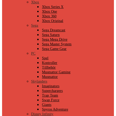
Xbox
Xbox Series X
Xbox One
Xbox 360
Xbox Original
Sega
Sega Dreamcast
Sega Saturn
Sega Mega Drive
Sega Master System
Sega Game Gear
PC
Spel
Kontroller
Tillbehör
Musmattor Gaming
Musmattor
Skylanders
Imaginators
Superchargers
Trap Team
Swap Force
Giants
Spyros Adventure
Disney Infinity