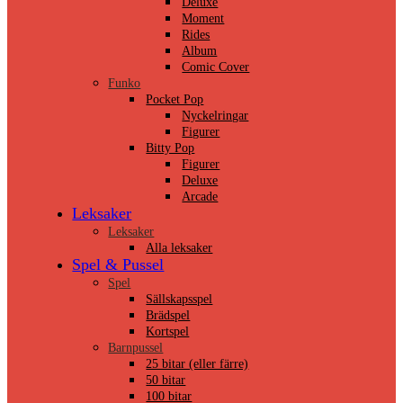
Deluxe
Moment
Rides
Album
Comic Cover
Funko
Pocket Pop
Nyckelringar
Figurer
Bitty Pop
Figurer
Deluxe
Arcade
Leksaker
Leksaker
Alla leksaker
Spel & Pussel
Spel
Sällskapsspel
Brädspel
Kortspel
Barnpussel
25 bitar (eller färre)
50 bitar
100 bitar