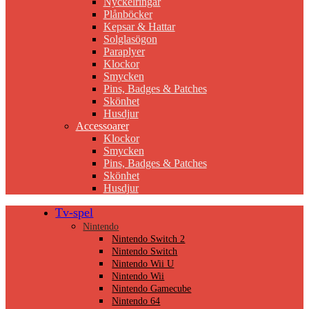
Nyckelringar
Plånböcker
Kepsar & Hattar
Solglasögon
Paraplyer
Klockor
Smycken
Pins, Badges & Patches
Skönhet
Husdjur
Accessoarer
Klockor
Smycken
Pins, Badges & Patches
Skönhet
Husdjur
Tv-spel
Nintendo
Nintendo Switch 2
Nintendo Switch
Nintendo Wii U
Nintendo Wii
Nintendo Gamecube
Nintendo 64