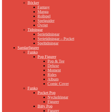
Böcker
Fantasy
Manga
Rollspel
Spelguider
Övrigt
Tidningar
Serietidningar
Serietidningar – Pocket
Speltidningar
Samlarfigurer
Funko
Pop Figurer
Pop & Tee
Deluxe
Moment
Rides
Album
Comic Cover
Funko
Pocket Pop
Nyckelringar
Figurer
Bitty Pop
Figurer