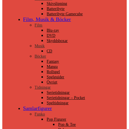
Skivslipning
Batteribyte
Batteribyte Gamecube
Film, Musik & Böcker
Film
Blu-ray
DVD
Skyddsboxar
Musik
CD
Böcker
Fantasy
Manga
Rollspel
Spelguider
Övrigt
Tidningar
Serietidningar
Serietidningar – Pocket
Speltidningar
Samlarfigurer
Funko
Pop Figurer
Pop & Tee