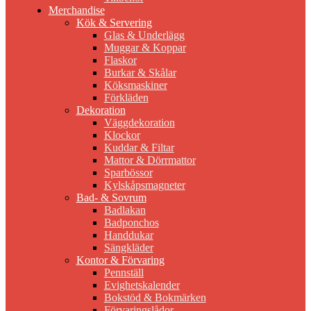
Merchandise
Kök & Servering
Glas & Underlägg
Muggar & Koppar
Flaskor
Burkar & Skålar
Köksmaskiner
Förkläden
Dekoration
Väggdekoration
Klockor
Kuddar & Filtar
Mattor & Dörrmattor
Sparbössor
Kylskåpsmagneter
Bad- & Sovrum
Badlakan
Badponchos
Handdukar
Sängkläder
Kontor & Förvaring
Pennställ
Evighetskalender
Bokstöd & Bokmärken
Förvaringslådor