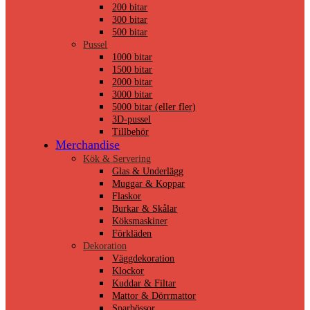
200 bitar
300 bitar
500 bitar
Pussel
1000 bitar
1500 bitar
2000 bitar
3000 bitar
5000 bitar (eller fler)
3D-pussel
Tillbehör
Merchandise
Kök & Servering
Glas & Underlägg
Muggar & Koppar
Flaskor
Burkar & Skålar
Köksmaskiner
Förkläden
Dekoration
Väggdekoration
Klockor
Kuddar & Filtar
Mattor & Dörrmattor
Sparbössor