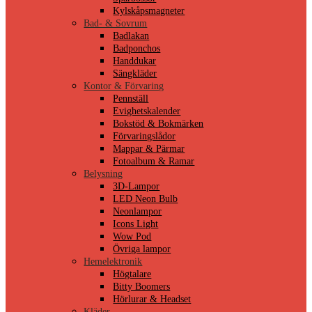
Kylskåpsmagneter
Bad- & Sovrum
Badlakan
Badponchos
Handdukar
Sängkläder
Kontor & Förvaring
Pennställ
Evighetskalender
Bokstöd & Bokmärken
Förvaringslådor
Mappar & Pärmar
Fotoalbum & Ramar
Belysning
3D-Lampor
LED Neon Bulb
Neonlampor
Icons Light
Wow Pod
Övriga lampor
Hemelektronik
Högtalare
Bitty Boomers
Hörlurar & Headset
Kläder