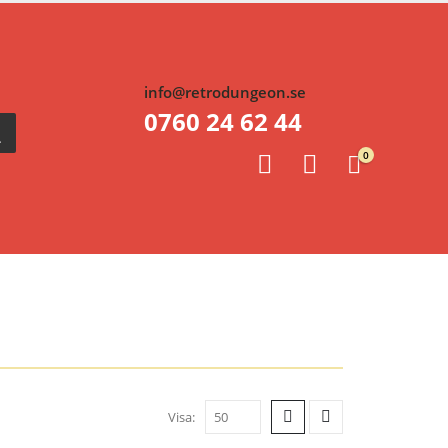
info@retrodungeon.se
0760 24 62 44
0
Visa: