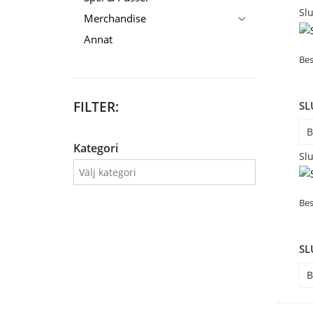
Slu
Merchandise
Annat
Bes
FILTER:
SL
B
Kategori
Slu
Bes
SL
B