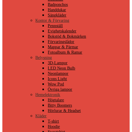
Badponchos
Handdukar
Sängkläder
Kontor & Förvaring
Pennställ
Evighetskalender
Bokstöd & Bokmärken
Förvaringslådor
Mappar & Pärmar
Fotoalbum & Ramar
Belysning
3D-Lampor
LED Neon Bulb
Neonlampor
Icons Light
Wow Pod
Övriga lampor
Hemelektronik
Högtalare
Bitty Boomers
Hörlurar & Headset
Kläder
T-shirt
Hoodie
Sweatshirt