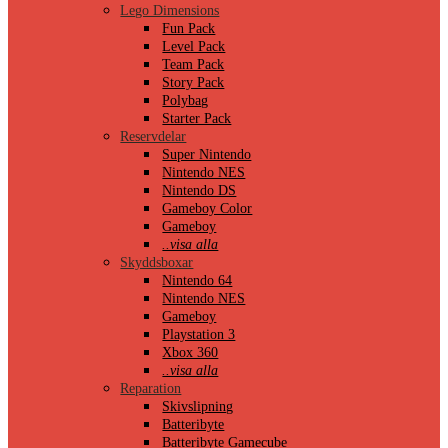
Lego Dimensions
Fun Pack
Level Pack
Team Pack
Story Pack
Polybag
Starter Pack
Reservdelar
Super Nintendo
Nintendo NES
Nintendo DS
Gameboy Color
Gameboy
..visa alla
Skyddsboxar
Nintendo 64
Nintendo NES
Gameboy
Playstation 3
Xbox 360
..visa alla
Reparation
Skivslipning
Batteribyte
Batteribyte Gamecube