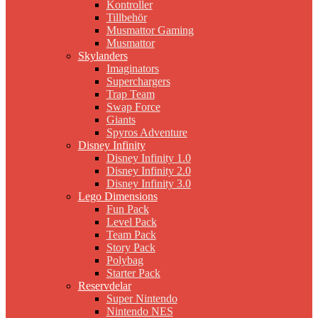
Kontroller
Tillbehör
Musmattor Gaming
Musmattor
Skylanders
Imaginators
Superchargers
Trap Team
Swap Force
Giants
Spyros Adventure
Disney Infinity
Disney Infinity 1.0
Disney Infinity 2.0
Disney Infinity 3.0
Lego Dimensions
Fun Pack
Level Pack
Team Pack
Story Pack
Polybag
Starter Pack
Reservdelar
Super Nintendo
Nintendo NES