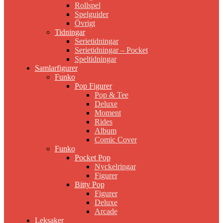
Rollspel
Spelguider
Övrigt
Tidningar
Serietidningar
Serietidningar – Pocket
Speltidningar
Samlarfigurer
Funko
Pop Figurer
Pop & Tee
Deluxe
Moment
Rides
Album
Comic Cover
Funko
Pocket Pop
Nyckelringar
Figurer
Bitty Pop
Figurer
Deluxe
Arcade
Leksaker