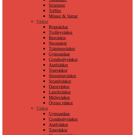
Strumpor
Tofflor
Mössor & Vantar
Väskor
Ryggsäckar
Trolleyväskor
Resväskor
Necessärer
Träningsväskor
Gympapåsar
Crossbodyväskor
Axelväskor
Toteväskor
Shoppingväskor
Strandväskor
Datorväskor
Lunchväskor
Midjeväskor
Övriga väskor
Väskor
Gympapåsar
Crossbodyväskor
Axelväskor
Toteväskor