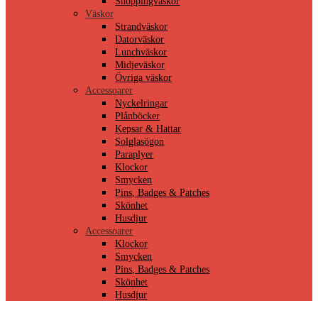
Shoppingväskor
Väskor
Strandväskor
Datorväskor
Lunchväskor
Midjeväskor
Övriga väskor
Accessoarer
Nyckelringar
Plånböcker
Kepsar & Hattar
Solglasögon
Paraplyer
Klockor
Smycken
Pins, Badges & Patches
Skönhet
Husdjur
Accessoarer
Klockor
Smycken
Pins, Badges & Patches
Skönhet
Husdjur