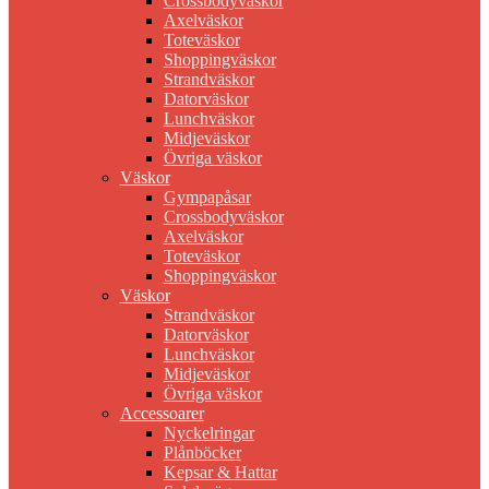
Crossbodyväskor
Axelväskor
Toteväskor
Shoppingväskor
Strandväskor
Datorväskor
Lunchväskor
Midjeväskor
Övriga väskor
Väskor
Gympapåsar
Crossbodyväskor
Axelväskor
Toteväskor
Shoppingväskor
Väskor
Strandväskor
Datorväskor
Lunchväskor
Midjeväskor
Övriga väskor
Accessoarer
Nyckelringar
Plånböcker
Kepsar & Hattar