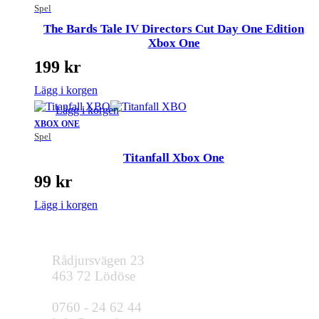
Spel
The Bards Tale IV Directors Cut Day One Edition
Xbox One
199
kr
Lägg i korgen
Lägg i korgen
XBOX ONE
Spel
Titanfall Xbox One
99
kr
Lägg i korgen
Rådjursvägen 23
463 72 Lödöse
0760 - 24 62 44