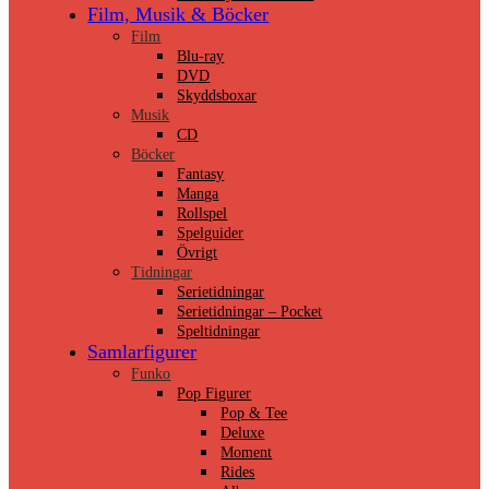
Film, Musik & Böcker
Film
Blu-ray
DVD
Skyddsboxar
Musik
CD
Böcker
Fantasy
Manga
Rollspel
Spelguider
Övrigt
Tidningar
Serietidningar
Serietidningar – Pocket
Speltidningar
Samlarfigurer
Funko
Pop Figurer
Pop & Tee
Deluxe
Moment
Rides