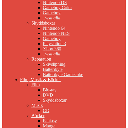
Nintendo DS
Gameboy Color
Gameboy
..visa alla
Skyddsboxar
Nintendo 64
Nintendo NES
Gameboy
Playstation 3
Xbox 360
..visa alla
Reparation
Skivslipning
Batteribyte
Batteribyte Gamecube
Film, Musik & Böcker
Film
Blu-ray
DVD
Skyddsboxar
Musik
CD
Böcker
Fantasy
Manga