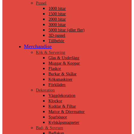
Pussel
1000 bitar
1500 bitar
2000 bitar
3000 bitar
5000 bitar (eller fler)
3D-pussel
Tillbehör
Merchandise
Kök & Servering
Glas & Underlägg
Muggar & Koppar
Flaskor
Burkar & Skålar
Köksmaskiner
Förkläden
Dekoration
Väggdekoration
Klockor
Kuddar & Filtar
Mattor & Dörrmattor
Sparbössor
Kylskåpsmagneter
Bad- & Sovrum
Badlakan