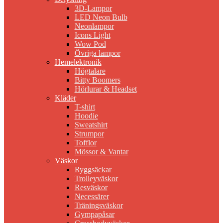
3D-Lampor
LED Neon Bulb
Neonlampor
Icons Light
Wow Pod
Övriga lampor
Hemelektronik
Högtalare
Bitty Boomers
Hörlurar & Headset
Kläder
T-shirt
Hoodie
Sweatshirt
Strumpor
Tofflor
Mössor & Vantar
Väskor
Ryggsäckar
Trolleyväskor
Resväskor
Necessärer
Träningsväskor
Gympapåsar