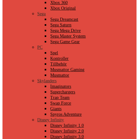
Xbox 360
Xbox Original
Sega
Sega Dreamcast
Sega Saturn
Sega Mega Drive
Sega Master System
Sega Game Gear
PC
Spel
Kontroller
Tillbehör
Musmattor Gaming
Musmattor
Skylanders
Imaginators
Superchargers
Trap Team
Swap Force
Giants
Spyros Adventure
Disney Infinity
Disney Infinity 1.0
Disney Infinity 2.0
Disney Infinity 3.0