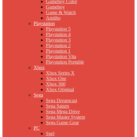
Gameboy Color
Gameboy
Game & Watch
Amiibo
Playstation
Playstation 5
Playstation 4
Playstation 3
Playstation 2
Playstation 1
Playstation Vita
Playstation Portable
Xbox
Xbox Series X
Xbox One
Xbox 360
Xbox Original
Sega
Sega Dreamcast
Sega Saturn
Sega Mega Drive
Sega Master System
Sega Game Gear
PC
Spel