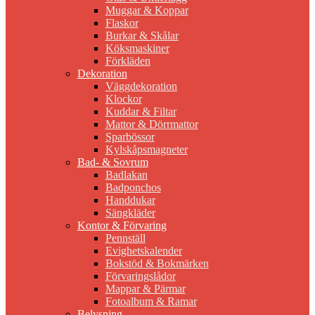
Muggar & Koppar
Flaskor
Burkar & Skålar
Köksmaskiner
Förkläden
Dekoration
Väggdekoration
Klockor
Kuddar & Filtar
Mattor & Dörrmattor
Sparbössor
Kylskåpsmagneter
Bad- & Sovrum
Badlakan
Badponchos
Handdukar
Sängkläder
Kontor & Förvaring
Pennställ
Evighetskalender
Bokstöd & Bokmärken
Förvaringslådor
Mappar & Pärmar
Fotoalbum & Ramar
Belysning