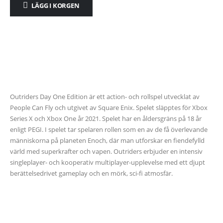
LÄGG I KORGEN
Outriders Day One Edition är ett action- och rollspel utvecklat av
People Can Fly och utgivet av Square Enix. Spelet släpptes för Xbox
Series X och Xbox One år 2021. Spelet har en åldersgräns på 18 år
enligt PEGI. I spelet tar spelaren rollen som en av de få överlevande
människorna på planeten Enoch, där man utforskar en fiendefylld
värld med superkrafter och vapen. Outriders erbjuder en intensiv
singleplayer- och kooperativ multiplayer-upplevelse med ett djupt
berättelsedrivet gameplay och en mörk, sci-fi atmosfär.