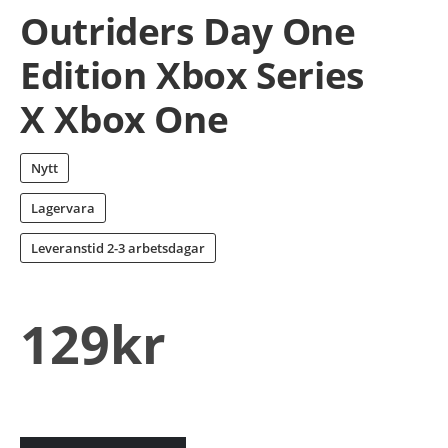
Outriders Day One
Edition Xbox Series
X Xbox One
Nytt
Lagervara
Leveranstid
2-3 arbetsdagar
129
kr