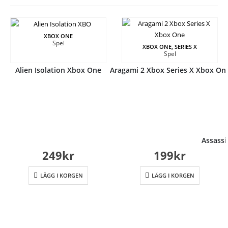
XBOX ONE
Spel
XBOX ONE, SERIES X
Spel
Alien Isolation Xbox One
Aragami 2 Xbox Series X Xbox On
Assassi
249
kr
199
kr
LÄGG I KORGEN
LÄGG I KORGEN