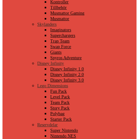
Kontroller
Tillbehör
Musmattor Gaming
Musmattor
Skylanders
Imaginators
Superchargers
Trap Team
Swap Force
Giants
Spyros Adventure
Disney Infinity
Disney Infinity 1.0
Disney Infinity 2.0
Disney Infinity 3.0
Lego Dimensions
Fun Pack
Level Pack
Team Pack
Story Pack
Polybag
Starter Pack
Reservdelar
Super Nintendo
Nintendo NES