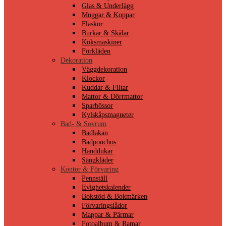
Glas & Underlägg
Muggar & Koppar
Flaskor
Burkar & Skålar
Köksmaskiner
Förkläden
Dekoration
Väggdekoration
Klockor
Kuddar & Filtar
Mattor & Dörrmattor
Sparbössor
Kylskåpsmagneter
Bad- & Sovrum
Badlakan
Badponchos
Handdukar
Sängkläder
Kontor & Förvaring
Pennställ
Evighetskalender
Bokstöd & Bokmärken
Förvaringslådor
Mappar & Pärmar
Fotoalbum & Ramar