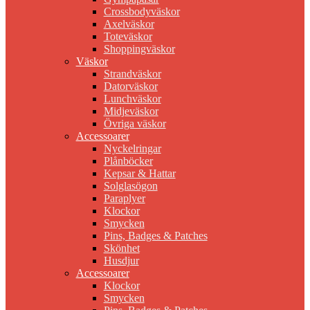
Crossbodyväskor
Axelväskor
Toteväskor
Shoppingväskor
Väskor
Strandväskor
Datorväskor
Lunchväskor
Midjeväskor
Övriga väskor
Accessoarer
Nyckelringar
Plånböcker
Kepsar & Hattar
Solglasögon
Paraplyer
Klockor
Smycken
Pins, Badges & Patches
Skönhet
Husdjur
Accessoarer
Klockor
Smycken