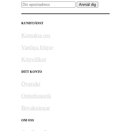
KUNDTJÄNST
Kontakta oss
Vanliga frågor
Köpvillkor
DITT KONTO
Översikt
Orderhistorik
Bevakningar
OM OSS