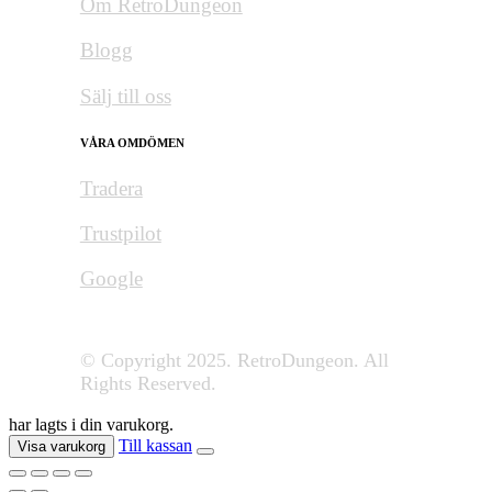
Om RetroDungeon
Blogg
Sälj till oss
VÅRA OMDÖMEN
Tradera
Trustpilot
Google
© Copyright 2025. RetroDungeon. All
Rights Reserved.
har lagts i din varukorg.
Till kassan
Visa varukorg