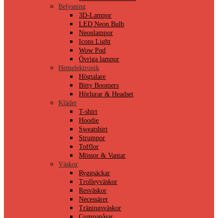
Belysning
3D-Lampor
LED Neon Bulb
Neonlampor
Icons Light
Wow Pod
Övriga lampor
Hemelektronik
Högtalare
Bitty Boomers
Hörlurar & Headset
Kläder
T-shirt
Hoodie
Sweatshirt
Strumpor
Tofflor
Mössor & Vantar
Väskor
Ryggsäckar
Trolleyväskor
Resväskor
Necessärer
Träningsväskor
Gympapåsar