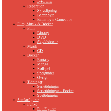
..visa alla
Reparation
Skivslipning
Batteribyte
Batteribyte Gamecube
Film, Musik & Böcker
Film
Blu-ray
DVD
Skyddsboxar
Musik
CD
Böcker
Fantasy
Manga
Rollspel
Spelguider
Övrigt
Tidningar
Serietidningar
Serietidningar – Pocket
Speltidningar
Samlarfigurer
Funko
Pop Figurer