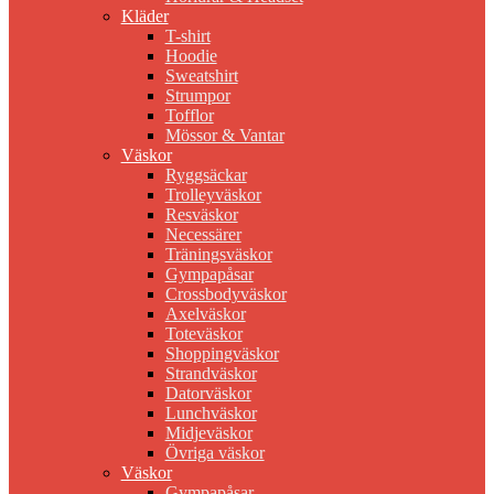
Kläder
T-shirt
Hoodie
Sweatshirt
Strumpor
Tofflor
Mössor & Vantar
Väskor
Ryggsäckar
Trolleyväskor
Resväskor
Necessärer
Träningsväskor
Gympapåsar
Crossbodyväskor
Axelväskor
Toteväskor
Shoppingväskor
Strandväskor
Datorväskor
Lunchväskor
Midjeväskor
Övriga väskor
Väskor
Gympapåsar