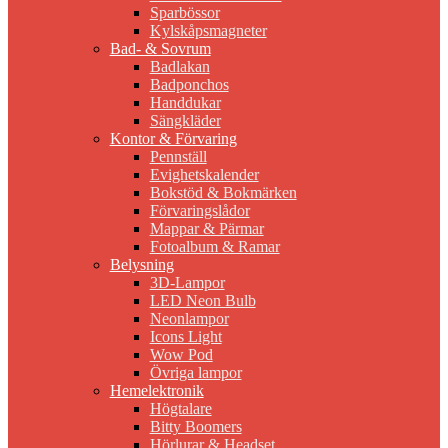
Sparbössor
Kylskåpsmagneter
Bad- & Sovrum
Badlakan
Badponchos
Handdukar
Sängkläder
Kontor & Förvaring
Pennställ
Evighetskalender
Bokstöd & Bokmärken
Förvaringslådor
Mappar & Pärmar
Fotoalbum & Ramar
Belysning
3D-Lampor
LED Neon Bulb
Neonlampor
Icons Light
Wow Pod
Övriga lampor
Hemelektronik
Högtalare
Bitty Boomers
Hörlurar & Headset