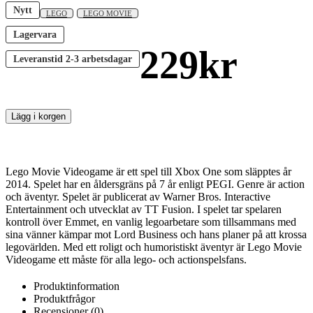
Nytt
LEGO
LEGO MOVIE
Lagervara
229
kr
Leveranstid
2-3 arbetsdagar
Lägg i korgen
Lego Movie Videogame är ett spel till Xbox One som släpptes år
2014. Spelet har en åldersgräns på 7 år enligt PEGI. Genre är action
och äventyr. Spelet är publicerat av Warner Bros. Interactive
Entertainment och utvecklat av TT Fusion. I spelet tar spelaren
kontroll över Emmet, en vanlig legoarbetare som tillsammans med
sina vänner kämpar mot Lord Business och hans planer på att krossa
legovärlden. Med ett roligt och humoristiskt äventyr är Lego Movie
Videogame ett måste för alla lego- och actionspelsfans.
Produktinformation
Produktfrågor
Recensioner (0)