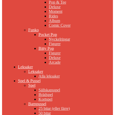
Pop & Tee
Deluxe
Moment
Rides
Album
Comic Cover
Funko
Pocket Pop
Nyckelringar
Figurer
Bitty Pop
Figurer
Deluxe
Arcade
Leksaker
Leksaker
Alla leksaker
Spel & Pussel
Spel
Sällskapsspel
Brädspel
Kortspel
Barnpussel
25 bitar (eller färre)
50 bitar