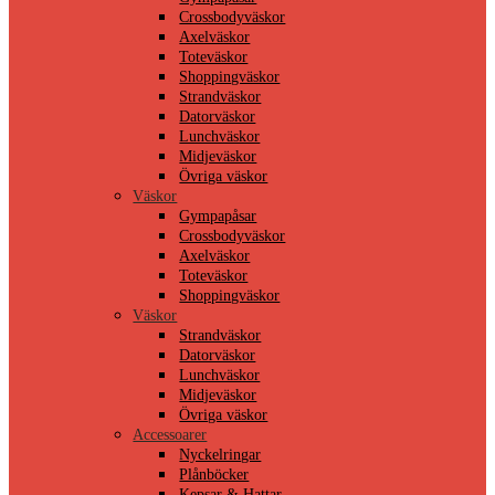
Crossbodyväskor
Axelväskor
Toteväskor
Shoppingväskor
Strandväskor
Datorväskor
Lunchväskor
Midjeväskor
Övriga väskor
Väskor
Gympapåsar
Crossbodyväskor
Axelväskor
Toteväskor
Shoppingväskor
Väskor
Strandväskor
Datorväskor
Lunchväskor
Midjeväskor
Övriga väskor
Accessoarer
Nyckelringar
Plånböcker
Kepsar & Hattar