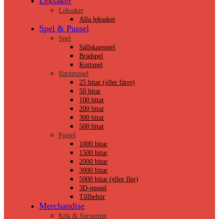
Leksaker
Leksaker
Alla leksaker
Spel & Pussel
Spel
Sällskapsspel
Brädspel
Kortspel
Barnpussel
25 bitar (eller färre)
50 bitar
100 bitar
200 bitar
300 bitar
500 bitar
Pussel
1000 bitar
1500 bitar
2000 bitar
3000 bitar
5000 bitar (eller fler)
3D-pussel
Tillbehör
Merchandise
Kök & Servering