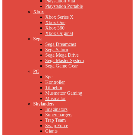
Playstation Vita
Playstation Portable
Xbox
Xbox Series X
Xbox One
Xbox 360
Xbox Original
Sega
Sega Dreamcast
Sega Saturn
Sega Mega Drive
Sega Master System
Sega Game Gear
PC
Spel
Kontroller
Tillbehör
Musmattor Gaming
Musmattor
Skylanders
Imaginators
Superchargers
Trap Team
Swap Force
Giants