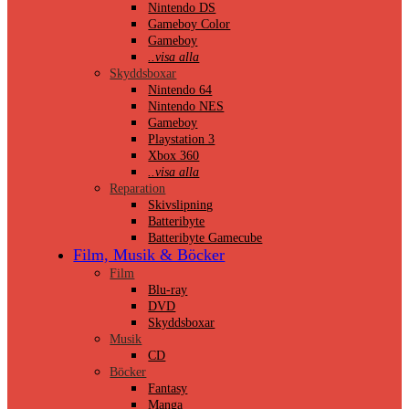
Nintendo DS
Gameboy Color
Gameboy
..visa alla
Skyddsboxar
Nintendo 64
Nintendo NES
Gameboy
Playstation 3
Xbox 360
..visa alla
Reparation
Skivslipning
Batteribyte
Batteribyte Gamecube
Film, Musik & Böcker
Film
Blu-ray
DVD
Skyddsboxar
Musik
CD
Böcker
Fantasy
Manga