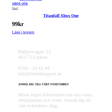
XBOX ONE
Spel
Titanfall Xbox One
99
kr
Lägg i korgen
Rådjursvägen 23
463 72 Lödöse
0760 - 24 62 44
info@retrodungeon.se
ANMÄL DIG TILL VÅRT NYHETSBREV
Missa ingen information om nya varor,
erbjudanden och event. Anmäl dig till
vårt nyhetsbrev idag.