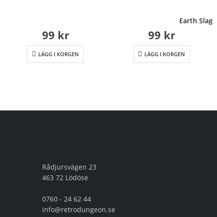
Earth Slag
99
kr
99
kr
LÄGG I KORGEN
LÄGG I KORGEN
Rådjursvägen 23
463 72 Lödöse
0760 - 24 62 44
info@retrodungeon.se