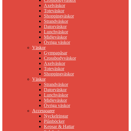
Crossbodyväskor
Axelväskor
Toteväskor
Shoppingväskor
Strandväskor
Datorväskor
Lunchväskor
Midjeväskor
Övriga väskor
Väskor
Gympapåsar
Crossbodyväskor
Axelväskor
Toteväskor
Shoppingväskor
Väskor
Strandväskor
Datorväskor
Lunchväskor
Midjeväskor
Övriga väskor
Accessoarer
Nyckelringar
Plånböcker
Kepsar & Hattar