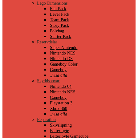
Lego Dimensions
Fun Pack
Level Pack
Team Pack
Story Pack
Polybag
Starter Pack
Reservdelar
Super Nintendo
Nintendo NES
Nintendo DS
Gameboy Color
Gameboy
..visa alla
Skyddsboxar
Nintendo 64
Nintendo NES
Gameboy
Playstation 3
Xbox 360
..visa alla
Reparation
Skivslipning
Batteribyte
Batteribyte Gamecube