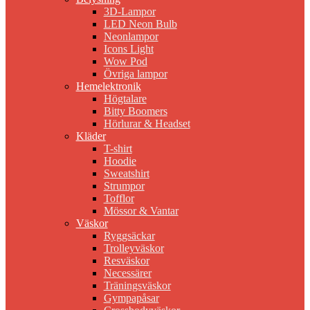
3D-Lampor
LED Neon Bulb
Neonlampor
Icons Light
Wow Pod
Övriga lampor
Hemelektronik
Högtalare
Bitty Boomers
Hörlurar & Headset
Kläder
T-shirt
Hoodie
Sweatshirt
Strumpor
Tofflor
Mössor & Vantar
Väskor
Ryggsäckar
Trolleyväskor
Resväskor
Necessärer
Träningsväskor
Gympapåsar