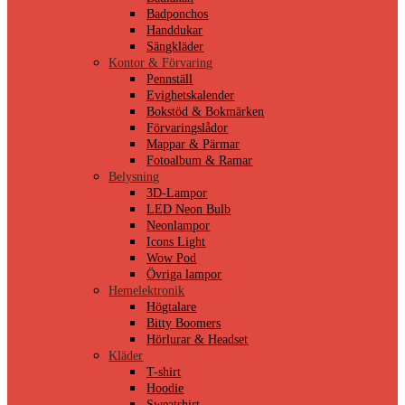
Badponchos
Handdukar
Sängkläder
Kontor & Förvaring
Pennställ
Evighetskalender
Bokstöd & Bokmärken
Förvaringslådor
Mappar & Pärmar
Fotoalbum & Ramar
Belysning
3D-Lampor
LED Neon Bulb
Neonlampor
Icons Light
Wow Pod
Övriga lampor
Hemelektronik
Högtalare
Bitty Boomers
Hörlurar & Headset
Kläder
T-shirt
Hoodie
Sweatshirt