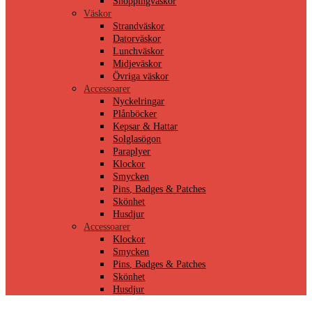
Shoppingväskor
Väskor
Strandväskor
Datorväskor
Lunchväskor
Midjeväskor
Övriga väskor
Accessoarer
Nyckelringar
Plånböcker
Kepsar & Hattar
Solglasögon
Paraplyer
Klockor
Smycken
Pins, Badges & Patches
Skönhet
Husdjur
Accessoarer
Klockor
Smycken
Pins, Badges & Patches
Skönhet
Husdjur