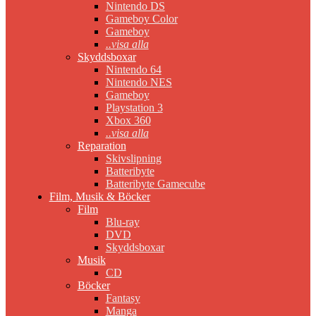
Nintendo DS
Gameboy Color
Gameboy
..visa alla
Skyddsboxar
Nintendo 64
Nintendo NES
Gameboy
Playstation 3
Xbox 360
..visa alla
Reparation
Skivslipning
Batteribyte
Batteribyte Gamecube
Film, Musik & Böcker
Film
Blu-ray
DVD
Skyddsboxar
Musik
CD
Böcker
Fantasy
Manga