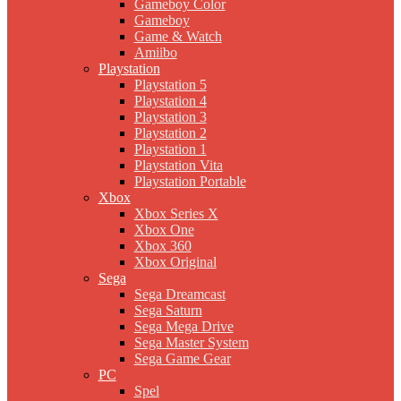
Gameboy Color
Gameboy
Game & Watch
Amiibo
Playstation
Playstation 5
Playstation 4
Playstation 3
Playstation 2
Playstation 1
Playstation Vita
Playstation Portable
Xbox
Xbox Series X
Xbox One
Xbox 360
Xbox Original
Sega
Sega Dreamcast
Sega Saturn
Sega Mega Drive
Sega Master System
Sega Game Gear
PC
Spel