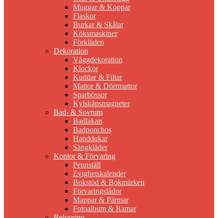
Muggar & Koppar
Flaskor
Burkar & Skålar
Köksmaskiner
Förkläden
Dekoration
Väggdekoration
Klockor
Kuddar & Filtar
Mattor & Dörrmattor
Sparbössor
Kylskåpsmagneter
Bad- & Sovrum
Badlakan
Badponchos
Handdukar
Sängkläder
Kontor & Förvaring
Pennställ
Evighetskalender
Bokstöd & Bokmärken
Förvaringslådor
Mappar & Pärmar
Fotoalbum & Ramar
Belysning