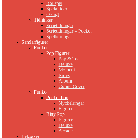
Rollspel
Spelguider
Övrigt
Tidningar
Serietidningar
Serietidningar – Pocket
Speltidningar
Samlarfigurer
Funko
Pop Figurer
Pop & Tee
Deluxe
Moment
Rides
Album
Comic Cover
Funko
Pocket Pop
Nyckelringar
Figurer
Bitty Pop
Figurer
Deluxe
Arcade
Leksaker