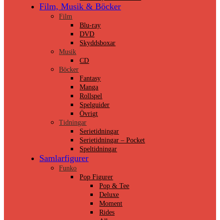
Film, Musik & Böcker
Film
Blu-ray
DVD
Skyddsboxar
Musik
CD
Böcker
Fantasy
Manga
Rollspel
Spelguider
Övrigt
Tidningar
Serietidningar
Serietidningar – Pocket
Speltidningar
Samlarfigurer
Funko
Pop Figurer
Pop & Tee
Deluxe
Moment
Rides