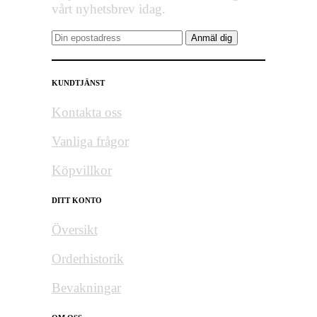
vårt nyhetsbrev idag.
KUNDTJÄNST
Kontakta oss
Vanliga frågor
Köpvillkor
DITT KONTO
Översikt
Orderhistorik
Bevakningar