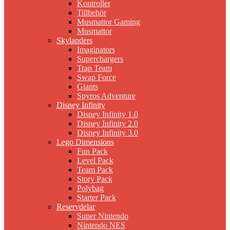
Kontroller
Tillbehör
Musmattor Gaming
Musmattor
Skylanders
Imaginators
Superchargers
Trap Team
Swap Force
Giants
Spyros Adventure
Disney Infinity
Disney Infinity 1.0
Disney Infinity 2.0
Disney Infinity 3.0
Lego Dimensions
Fun Pack
Level Pack
Team Pack
Story Pack
Polybag
Starter Pack
Reservdelar
Super Nintendo
Nintendo NES