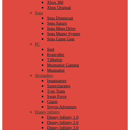
Xbox 360
Xbox Original
Sega
Sega Dreamcast
Sega Saturn
Sega Mega Drive
Sega Master System
Sega Game Gear
PC
Spel
Kontroller
Tillbehör
Musmattor Gaming
Musmattor
Skylanders
Imaginators
Superchargers
Trap Team
Swap Force
Giants
Spyros Adventure
Disney Infinity
Disney Infinity 1.0
Disney Infinity 2.0
Disney Infinity 3.0