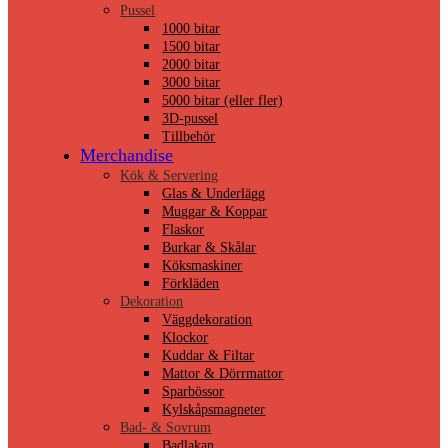
Pussel
1000 bitar
1500 bitar
2000 bitar
3000 bitar
5000 bitar (eller fler)
3D-pussel
Tillbehör
Merchandise
Kök & Servering
Glas & Underlägg
Muggar & Koppar
Flaskor
Burkar & Skålar
Köksmaskiner
Förkläden
Dekoration
Väggdekoration
Klockor
Kuddar & Filtar
Mattor & Dörrmattor
Sparbössor
Kylskåpsmagneter
Bad- & Sovrum
Badlakan