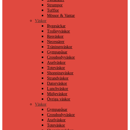
Strumpor
Tofflor
Mössor & Vantar
Väskor
Ryggsäckar
Trolleyväskor
Resväskor
Necessärer
Träningsväskor
Gympapåsar
Crossbodyväskor
Axelväskor
Toteväskor
Shoppingväskor
Strandväskor
Datorväskor
Lunchväskor
Midjeväskor
Övriga väskor
Väskor
Gympapåsar
Crossbodyväskor
Axelväskor
Toteväskor