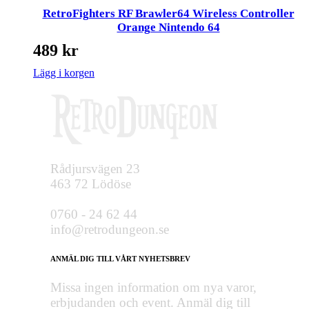
RetroFighters RF Brawler64 Wireless Controller
Orange Nintendo 64
489
kr
Lägg i korgen
Rådjursvägen 23
463 72 Lödöse
0760 - 24 62 44
info@retrodungeon.se
ANMÄL DIG TILL VÅRT NYHETSBREV
Missa ingen information om nya varor,
erbjudanden och event. Anmäl dig till