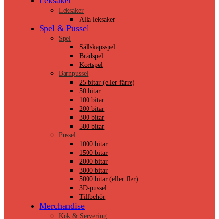
Leksaker
Leksaker
Alla leksaker
Spel & Pussel
Spel
Sällskapsspel
Brädspel
Kortspel
Barnpussel
25 bitar (eller färre)
50 bitar
100 bitar
200 bitar
300 bitar
500 bitar
Pussel
1000 bitar
1500 bitar
2000 bitar
3000 bitar
5000 bitar (eller fler)
3D-pussel
Tillbehör
Merchandise
Kök & Servering