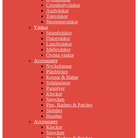
Crossbodyväskor
Axelväskor
Toteväskor
Shoppingväskor
Väskor
Strandväskor
Datorväskor
Lunchväskor
Midjeväskor
Övriga väskor
Accessoarer
Nyckelringar
Plånböcker
Kepsar & Hattar
Solglasögon
Paraplyer
Klockor
Smycken
Pins, Badges & Patches
Skönhet
Husdjur
Accessoarer
Klockor
Smycken