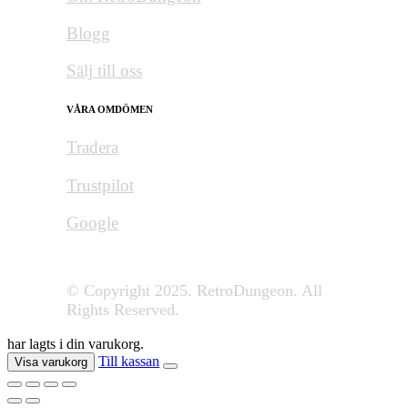
Blogg
Sälj till oss
VÅRA OMDÖMEN
Tradera
Trustpilot
Google
© Copyright 2025. RetroDungeon. All
Rights Reserved.
har lagts i din varukorg.
Till kassan
Visa varukorg