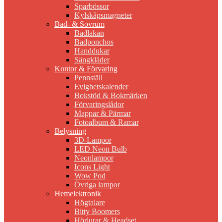
Sparbössor
Kylskåpsmagneter
Bad- & Sovrum
Badlakan
Badponchos
Handdukar
Sängkläder
Kontor & Förvaring
Pennställ
Evighetskalender
Bokstöd & Bokmärken
Förvaringslådor
Mappar & Pärmar
Fotoalbum & Ramar
Belysning
3D-Lampor
LED Neon Bulb
Neonlampor
Icons Light
Wow Pod
Övriga lampor
Hemelektronik
Högtalare
Bitty Boomers
Hörlurar & Headset