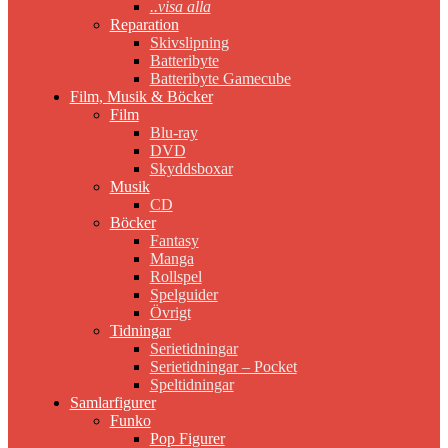
..visa alla
Reparation
Skivslipning
Batteribyte
Batteribyte Gamecube
Film, Musik & Böcker
Film
Blu-ray
DVD
Skyddsboxar
Musik
CD
Böcker
Fantasy
Manga
Rollspel
Spelguider
Övrigt
Tidningar
Serietidningar
Serietidningar – Pocket
Speltidningar
Samlarfigurer
Funko
Pop Figurer