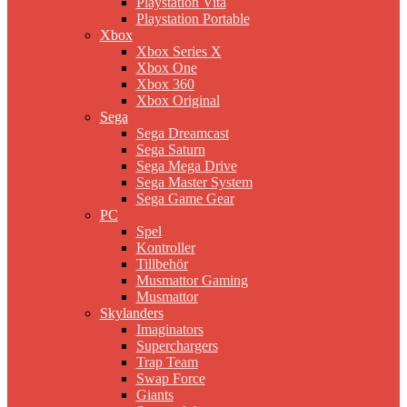
Playstation Vita
Playstation Portable
Xbox
Xbox Series X
Xbox One
Xbox 360
Xbox Original
Sega
Sega Dreamcast
Sega Saturn
Sega Mega Drive
Sega Master System
Sega Game Gear
PC
Spel
Kontroller
Tillbehör
Musmattor Gaming
Musmattor
Skylanders
Imaginators
Superchargers
Trap Team
Swap Force
Giants