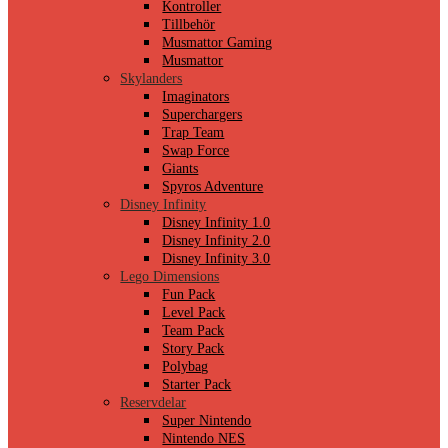
Kontroller
Tillbehör
Musmattor Gaming
Musmattor
Skylanders
Imaginators
Superchargers
Trap Team
Swap Force
Giants
Spyros Adventure
Disney Infinity
Disney Infinity 1.0
Disney Infinity 2.0
Disney Infinity 3.0
Lego Dimensions
Fun Pack
Level Pack
Team Pack
Story Pack
Polybag
Starter Pack
Reservdelar
Super Nintendo
Nintendo NES