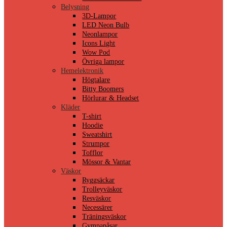
Belysning
3D-Lampor
LED Neon Bulb
Neonlampor
Icons Light
Wow Pod
Övriga lampor
Hemelektronik
Högtalare
Bitty Boomers
Hörlurar & Headset
Kläder
T-shirt
Hoodie
Sweatshirt
Strumpor
Tofflor
Mössor & Vantar
Väskor
Ryggsäckar
Trolleyväskor
Resväskor
Necessärer
Träningsväskor
Gympapåsar