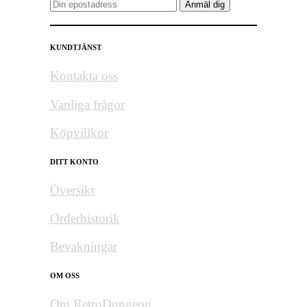
KUNDTJÄNST
Kontakta oss
Vanliga frågor
Köpvillkor
DITT KONTO
Översikt
Orderhistorik
Bevakningar
OM OSS
Om RetroDungeon