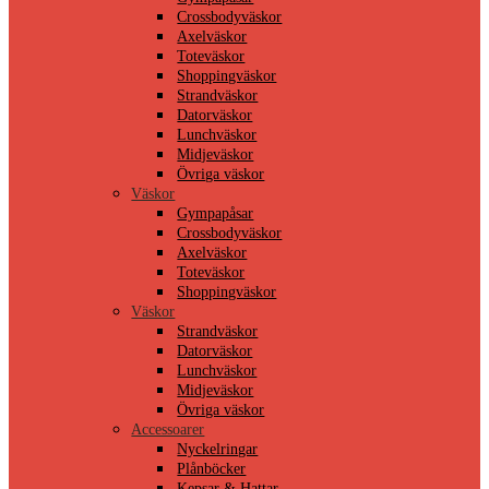
Crossbodyväskor
Axelväskor
Toteväskor
Shoppingväskor
Strandväskor
Datorväskor
Lunchväskor
Midjeväskor
Övriga väskor
Väskor
Gympapåsar
Crossbodyväskor
Axelväskor
Toteväskor
Shoppingväskor
Väskor
Strandväskor
Datorväskor
Lunchväskor
Midjeväskor
Övriga väskor
Accessoarer
Nyckelringar
Plånböcker
Kepsar & Hattar