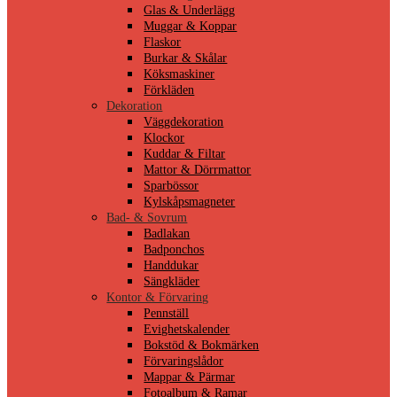
Glas & Underlägg
Muggar & Koppar
Flaskor
Burkar & Skålar
Köksmaskiner
Förkläden
Dekoration
Väggdekoration
Klockor
Kuddar & Filtar
Mattor & Dörrmattor
Sparbössor
Kylskåpsmagneter
Bad- & Sovrum
Badlakan
Badponchos
Handdukar
Sängkläder
Kontor & Förvaring
Pennställ
Evighetskalender
Bokstöd & Bokmärken
Förvaringslådor
Mappar & Pärmar
Fotoalbum & Ramar