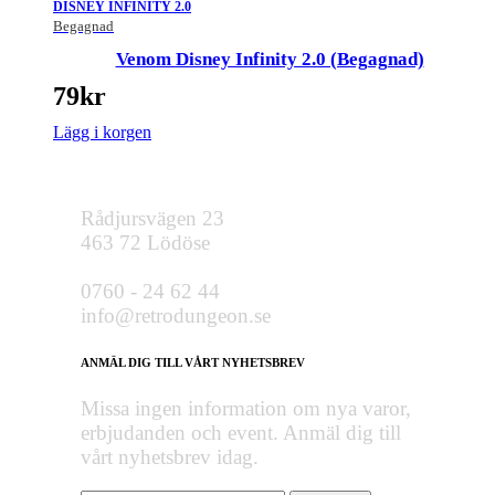
DISNEY INFINITY 2.0
Begagnad
Venom Disney Infinity 2.0 (Begagnad)
79
kr
Lägg i korgen
Rådjursvägen 23
463 72 Lödöse
0760 - 24 62 44
info@retrodungeon.se
ANMÄL DIG TILL VÅRT NYHETSBREV
Missa ingen information om nya varor,
erbjudanden och event. Anmäl dig till
vårt nyhetsbrev idag.