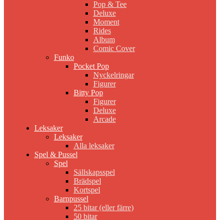
Pop & Tee
Deluxe
Moment
Rides
Album
Comic Cover
Funko
Pocket Pop
Nyckelringar
Figurer
Bitty Pop
Figurer
Deluxe
Arcade
Leksaker
Leksaker
Alla leksaker
Spel & Pussel
Spel
Sällskapsspel
Brädspel
Kortspel
Barnpussel
25 bitar (eller färre)
50 bitar