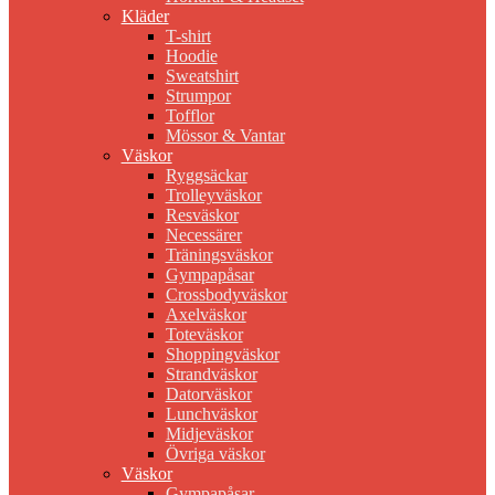
Kläder
T-shirt
Hoodie
Sweatshirt
Strumpor
Tofflor
Mössor & Vantar
Väskor
Ryggsäckar
Trolleyväskor
Resväskor
Necessärer
Träningsväskor
Gympapåsar
Crossbodyväskor
Axelväskor
Toteväskor
Shoppingväskor
Strandväskor
Datorväskor
Lunchväskor
Midjeväskor
Övriga väskor
Väskor
Gympapåsar