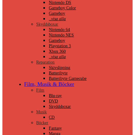
Nintendo DS
Gameboy Color
Gameboy
..visa alla
Skyddsboxar
Nintendo 64
Nintendo NES
Gameboy
Playstation 3
Xbox 360
..visa alla
Reparation
Skivslipning
Batteribyte
Batteribyte Gamecube
Film, Musik & Böcker
Film
Blu-ray
DVD
Skyddsboxar
Musik
CD
Böcker
Fantasy
Manga