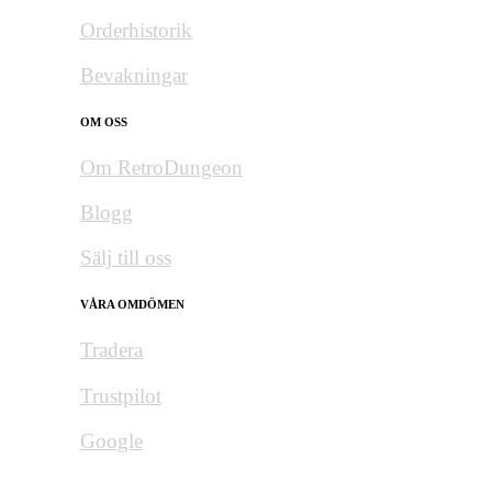
Orderhistorik
Bevakningar
OM OSS
Om RetroDungeon
Blogg
Sälj till oss
VÅRA OMDÖMEN
Tradera
Trustpilot
Google