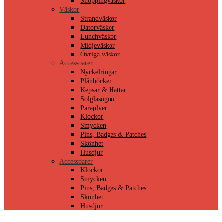
Shoppingväskor
Väskor
Strandväskor
Datorväskor
Lunchväskor
Midjeväskor
Övriga väskor
Accessoarer
Nyckelringar
Plånböcker
Kepsar & Hattar
Solglasögon
Paraplyer
Klockor
Smycken
Pins, Badges & Patches
Skönhet
Husdjur
Accessoarer
Klockor
Smycken
Pins, Badges & Patches
Skönhet
Husdjur