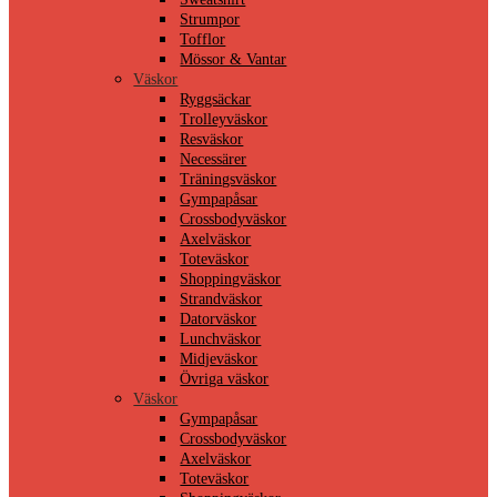
Strumpor
Tofflor
Mössor & Vantar
Väskor
Ryggsäckar
Trolleyväskor
Resväskor
Necessärer
Träningsväskor
Gympapåsar
Crossbodyväskor
Axelväskor
Toteväskor
Shoppingväskor
Strandväskor
Datorväskor
Lunchväskor
Midjeväskor
Övriga väskor
Väskor
Gympapåsar
Crossbodyväskor
Axelväskor
Toteväskor