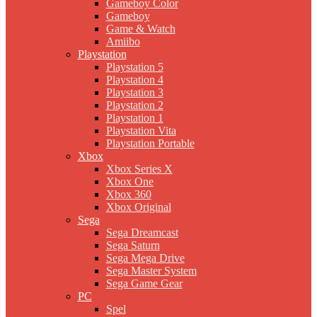
Gameboy Color
Gameboy
Game & Watch
Amiibo
Playstation
Playstation 5
Playstation 4
Playstation 3
Playstation 2
Playstation 1
Playstation Vita
Playstation Portable
Xbox
Xbox Series X
Xbox One
Xbox 360
Xbox Original
Sega
Sega Dreamcast
Sega Saturn
Sega Mega Drive
Sega Master System
Sega Game Gear
PC
Spel