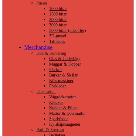
Pussel
1000 bitar
1500 bitar
2000 bitar
3000 bitar
5000 bitar (eller fler)
3D-pussel
Tillbehör
Merchandise
Kök & Servering
Glas & Underlägg
Muggar & Koppar
Flaskor
Burkar & Skålar
Köksmaskiner
Förkläden
Dekoration
Väggdekoration
Klockor
Kuddar & Filtar
Mattor & Dörrmattor
Sparbössor
Kylskåpsmagneter
Bad- & Sovrum
Badlakan