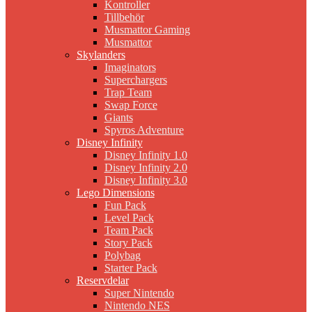
Kontroller
Tillbehör
Musmattor Gaming
Musmattor
Skylanders
Imaginators
Superchargers
Trap Team
Swap Force
Giants
Spyros Adventure
Disney Infinity
Disney Infinity 1.0
Disney Infinity 2.0
Disney Infinity 3.0
Lego Dimensions
Fun Pack
Level Pack
Team Pack
Story Pack
Polybag
Starter Pack
Reservdelar
Super Nintendo
Nintendo NES