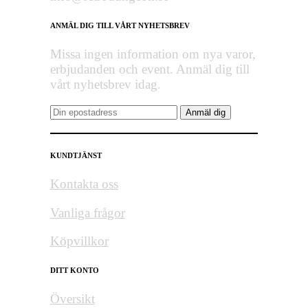
ANMÄL DIG TILL VÅRT NYHETSBREV
Missa ingen information om nya varor,
erbjudanden och event. Anmäl dig till
vårt nyhetsbrev idag.
KUNDTJÄNST
Kontakta oss
Vanliga frågor
Köpvillkor
DITT KONTO
Översikt