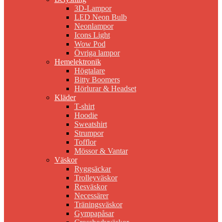
3D-Lampor
LED Neon Bulb
Neonlampor
Icons Light
Wow Pod
Övriga lampor
Hemelektronik
Högtalare
Bitty Boomers
Hörlurar & Headset
Kläder
T-shirt
Hoodie
Sweatshirt
Strumpor
Tofflor
Mössor & Vantar
Väskor
Ryggsäckar
Trolleyväskor
Resväskor
Necessärer
Träningsväskor
Gympapåsar