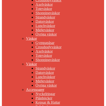
Crossbodyväskor
Axelväskor
Toteväskor
Shoppingväskor
Strandväskor
Datorväskor
Lunchväskor
Midjeväskor
Övriga väskor
Väskor
Gympapåsar
Crossbodyväskor
Axelväskor
Toteväskor
Shoppingväskor
Väskor
Strandväskor
Datorväskor
Lunchväskor
Midjeväskor
Övriga väskor
Accessoarer
Nyckelringar
Plånböcker
Kepsar & Hattar