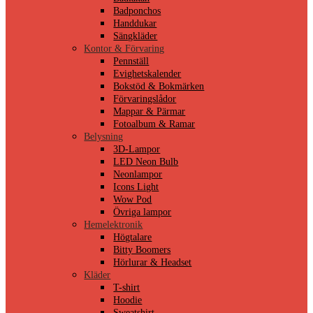
Badponchos
Handdukar
Sängkläder
Kontor & Förvaring
Pennställ
Evighetskalender
Bokstöd & Bokmärken
Förvaringslådor
Mappar & Pärmar
Fotoalbum & Ramar
Belysning
3D-Lampor
LED Neon Bulb
Neonlampor
Icons Light
Wow Pod
Övriga lampor
Hemelektronik
Högtalare
Bitty Boomers
Hörlurar & Headset
Kläder
T-shirt
Hoodie
Sweatshirt