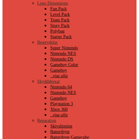
Lego Dimensions
Fun Pack
Level Pack
Team Pack
Story Pack
Polybag
Starter Pack
Reservdelar
Super Nintendo
Nintendo NES
Nintendo DS
Gameboy Color
Gameboy
..visa alla
Skyddsboxar
Nintendo 64
Nintendo NES
Gameboy
Playstation 3
Xbox 360
..visa alla
Reparation
Skivslipning
Batteribyte
Batteribyte Gamecube