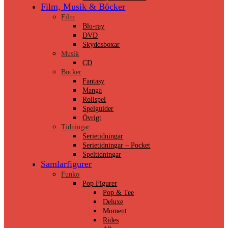
Film, Musik & Böcker
Film
Blu-ray
DVD
Skyddsboxar
Musik
CD
Böcker
Fantasy
Manga
Rollspel
Spelguider
Övrigt
Tidningar
Serietidningar
Serietidningar – Pocket
Speltidningar
Samlarfigurer
Funko
Pop Figurer
Pop & Tee
Deluxe
Moment
Rides