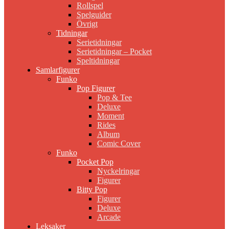
Rollspel
Spelguider
Övrigt
Tidningar
Serietidningar
Serietidningar – Pocket
Speltidningar
Samlarfigurer
Funko
Pop Figurer
Pop & Tee
Deluxe
Moment
Rides
Album
Comic Cover
Funko
Pocket Pop
Nyckelringar
Figurer
Bitty Pop
Figurer
Deluxe
Arcade
Leksaker