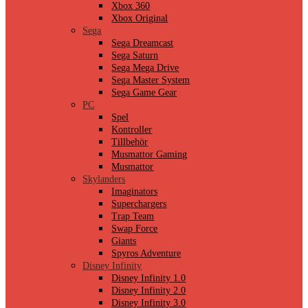
Xbox 360
Xbox Original
Sega
Sega Dreamcast
Sega Saturn
Sega Mega Drive
Sega Master System
Sega Game Gear
PC
Spel
Kontroller
Tillbehör
Musmattor Gaming
Musmattor
Skylanders
Imaginators
Superchargers
Trap Team
Swap Force
Giants
Spyros Adventure
Disney Infinity
Disney Infinity 1.0
Disney Infinity 2.0
Disney Infinity 3.0