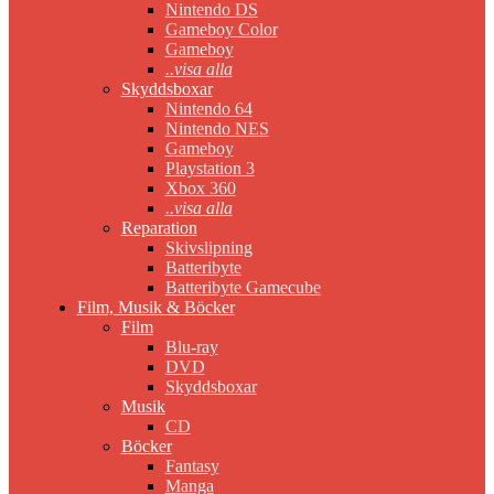
Nintendo DS
Gameboy Color
Gameboy
..visa alla
Skyddsboxar
Nintendo 64
Nintendo NES
Gameboy
Playstation 3
Xbox 360
..visa alla
Reparation
Skivslipning
Batteribyte
Batteribyte Gamecube
Film, Musik & Böcker
Film
Blu-ray
DVD
Skyddsboxar
Musik
CD
Böcker
Fantasy
Manga