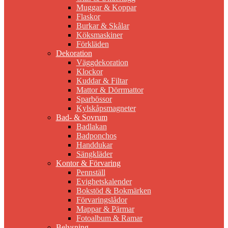
Muggar & Koppar
Flaskor
Burkar & Skålar
Köksmaskiner
Förkläden
Dekoration
Väggdekoration
Klockor
Kuddar & Filtar
Mattor & Dörrmattor
Sparbössor
Kylskåpsmagneter
Bad- & Sovrum
Badlakan
Badponchos
Handdukar
Sängkläder
Kontor & Förvaring
Pennställ
Evighetskalender
Bokstöd & Bokmärken
Förvaringslådor
Mappar & Pärmar
Fotoalbum & Ramar
Belysning