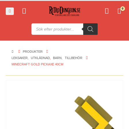
0
Produktsökning
PRODUKTER
LEKSAKER
,
UTKLÄDNAD
,
BARN
,
TILLBEHÖR
MINECRAFT GOLD PICKAXE 40CM