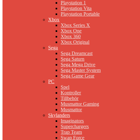
Playstation 1
Playstation Vita
Playstation Portable
Xbox
Xbox Series X
Xbox One
Xbox 360
Xbox Original
Sega
Sega Dreamcast
Sega Saturn
Sega Mega Drive
Sega Master System
Sega Game Gear
PC
Spel
Kontroller
Tillbehör
Musmattor Gaming
Musmattor
Skylanders
Imaginators
Superchargers
Trap Team
Swap Force