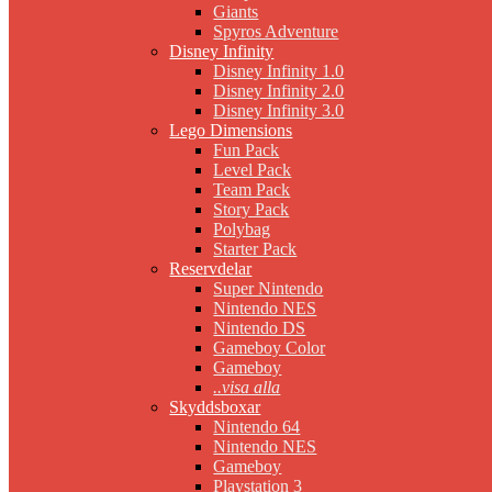
Giants
Spyros Adventure
Disney Infinity
Disney Infinity 1.0
Disney Infinity 2.0
Disney Infinity 3.0
Lego Dimensions
Fun Pack
Level Pack
Team Pack
Story Pack
Polybag
Starter Pack
Reservdelar
Super Nintendo
Nintendo NES
Nintendo DS
Gameboy Color
Gameboy
..visa alla
Skyddsboxar
Nintendo 64
Nintendo NES
Gameboy
Playstation 3