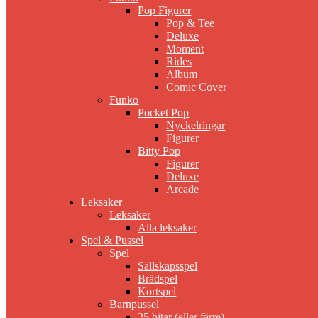
Pop Figurer
Pop & Tee
Deluxe
Moment
Rides
Album
Comic Cover
Funko
Pocket Pop
Nyckelringar
Figurer
Bitty Pop
Figurer
Deluxe
Arcade
Leksaker
Leksaker
Alla leksaker
Spel & Pussel
Spel
Sällskapsspel
Brädspel
Kortspel
Barnpussel
25 bitar (eller färre)