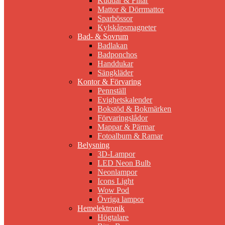
Kuddar & Filtar
Mattor & Dörrmattor
Sparbössor
Kylskåpsmagneter
Bad- & Sovrum
Badlakan
Badponchos
Handdukar
Sängkläder
Kontor & Förvaring
Pennställ
Evighetskalender
Bokstöd & Bokmärken
Förvaringslådor
Mappar & Pärmar
Fotoalbum & Ramar
Belysning
3D-Lampor
LED Neon Bulb
Neonlampor
Icons Light
Wow Pod
Övriga lampor
Hemelektronik
Högtalare