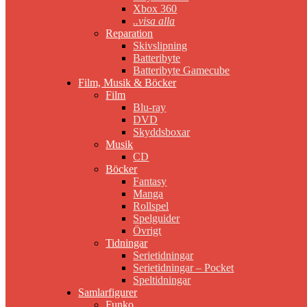
Xbox 360
..visa alla
Reparation
Skivslipning
Batteribyte
Batteribyte Gamecube
Film, Musik & Böcker
Film
Blu-ray
DVD
Skyddsboxar
Musik
CD
Böcker
Fantasy
Manga
Rollspel
Spelguider
Övrigt
Tidningar
Serietidningar
Serietidningar – Pocket
Speltidningar
Samlarfigurer
Funko