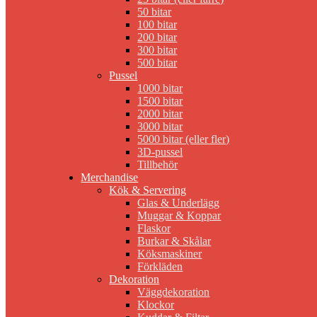
50 bitar
100 bitar
200 bitar
300 bitar
500 bitar
Pussel
1000 bitar
1500 bitar
2000 bitar
3000 bitar
5000 bitar (eller fler)
3D-pussel
Tillbehör
Merchandise
Kök & Servering
Glas & Underlägg
Muggar & Koppar
Flaskor
Burkar & Skålar
Köksmaskiner
Förkläden
Dekoration
Väggdekoration
Klockor