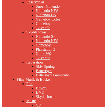
Reservdelar
Super Nintendo
Nintendo NES
Nintendo DS
Gameboy Color
Gameboy
..visa alla
Skyddsboxar
Nintendo 64
Nintendo NES
Gameboy
Playstation 3
Xbox 360
..visa alla
Reparation
Skivslipning
Batteribyte
Batteribyte Gamecube
Film, Musik & Böcker
Film
Blu-ray
DVD
Skyddsboxar
Musik
CD