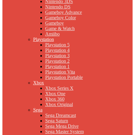
Nintendo 3DS
Nintendo DS
Gameboy Advance
Gameboy Color
Gameboy
Game & Watch
Amiibo
Playstation
Playstation 5
Playstation 4
Playstation 3
Playstation 2
Playstation 1
Playstation Vita
Playstation Portable
Xbox
Xbox Series X
Xbox One
Xbox 360
Xbox Original
Sega
Sega Dreamcast
Sega Saturn
Sega Mega Drive
Sega Master System