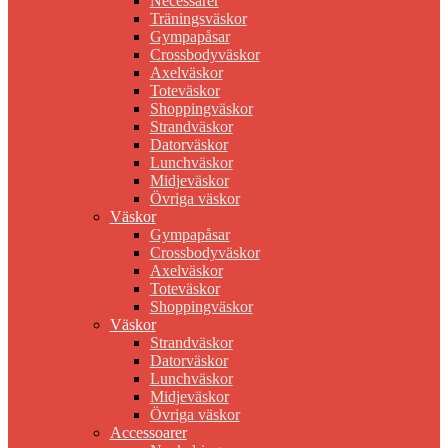
Necessärer
Träningsväskor
Gympapåsar
Crossbodyväskor
Axelväskor
Toteväskor
Shoppingväskor
Strandväskor
Datorväskor
Lunchväskor
Midjeväskor
Övriga väskor
Väskor
Gympapåsar
Crossbodyväskor
Axelväskor
Toteväskor
Shoppingväskor
Väskor
Strandväskor
Datorväskor
Lunchväskor
Midjeväskor
Övriga väskor
Accessoarer