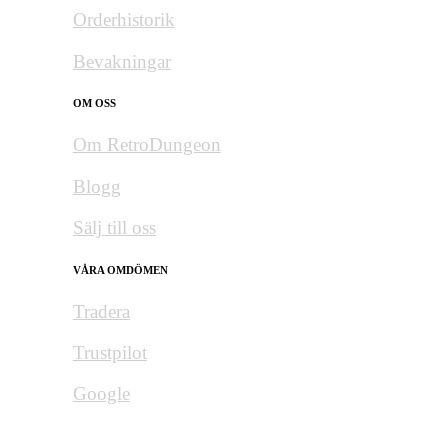
Orderhistorik
Bevakningar
OM OSS
Om RetroDungeon
Blogg
Sälj till oss
VÅRA OMDÖMEN
Tradera
Trustpilot
Google