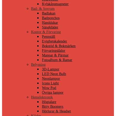
Kylskåpsmagneter
Bad- & Sovrum
Badlakan
Badponchos
Handdukar
Sängkläder
Kontor & Förvaring
Pennställ
Evighetskalender
Bokstöd & Bokmärken
Förvaringslådor
Mappar & Pärmar
Fotoalbum & Ramar
Belysning
3D-Lampor
LED Neon Bulb
Neonlampor
Icons Light
Wow Pod
Övriga lampor
Hemelektronik
Högtalare
Bitty Boomers
Hörlurar & Headset
Kläder