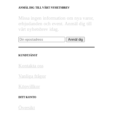
ANMÄL DIG TILL VÅRT NYHETSBREV
Missa ingen information om nya varor,
erbjudanden och event. Anmäl dig till
vårt nyhetsbrev idag.
KUNDTJÄNST
Kontakta oss
Vanliga frågor
Köpvillkor
DITT KONTO
Översikt