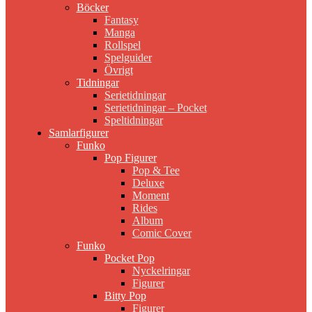
Böcker
Fantasy
Manga
Rollspel
Spelguider
Övrigt
Tidningar
Serietidningar
Serietidningar – Pocket
Speltidningar
Samlarfigurer
Funko
Pop Figurer
Pop & Tee
Deluxe
Moment
Rides
Album
Comic Cover
Funko
Pocket Pop
Nyckelringar
Figurer
Bitty Pop
Figurer