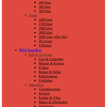
200 bitar
300 bitar
500 bitar
Pussel
1000 bitar
1500 bitar
2000 bitar
3000 bitar
5000 bitar (eller fler)
3D-pussel
Tillbehör
Merchandise
Kök & Servering
Glas & Underlägg
Muggar & Koppar
Flaskor
Burkar & Skålar
Köksmaskiner
Förkläden
Dekoration
Väggdekoration
Klockor
Kuddar & Filtar
Mattor & Dörrmattor
Sparbössor