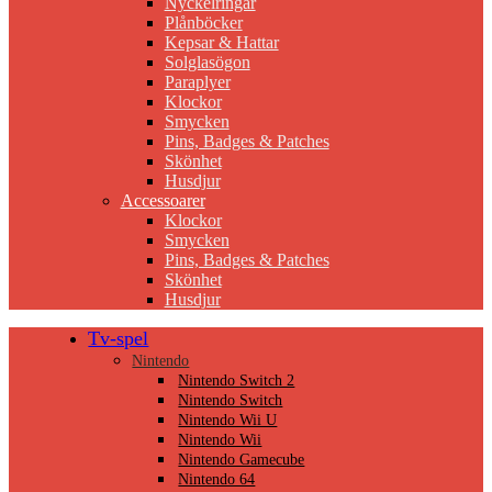
Nyckelringar
Plånböcker
Kepsar & Hattar
Solglasögon
Paraplyer
Klockor
Smycken
Pins, Badges & Patches
Skönhet
Husdjur
Accessoarer
Klockor
Smycken
Pins, Badges & Patches
Skönhet
Husdjur
Tv-spel
Nintendo
Nintendo Switch 2
Nintendo Switch
Nintendo Wii U
Nintendo Wii
Nintendo Gamecube
Nintendo 64