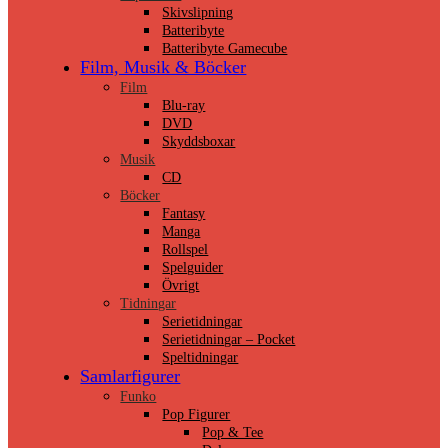
Skivslipning
Batteribyte
Batteribyte Gamecube
Film, Musik & Böcker
Film
Blu-ray
DVD
Skyddsboxar
Musik
CD
Böcker
Fantasy
Manga
Rollspel
Spelguider
Övrigt
Tidningar
Serietidningar
Serietidningar – Pocket
Speltidningar
Samlarfigurer
Funko
Pop Figurer
Pop & Tee