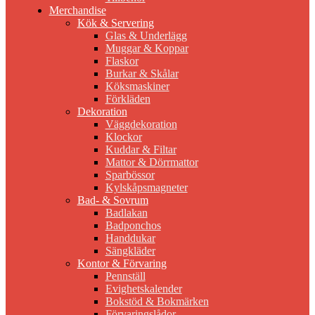
Merchandise
Kök & Servering
Glas & Underlägg
Muggar & Koppar
Flaskor
Burkar & Skålar
Köksmaskiner
Förkläden
Dekoration
Väggdekoration
Klockor
Kuddar & Filtar
Mattor & Dörrmattor
Sparbössor
Kylskåpsmagneter
Bad- & Sovrum
Badlakan
Badponchos
Handdukar
Sängkläder
Kontor & Förvaring
Pennställ
Evighetskalender
Bokstöd & Bokmärken
Förvaringslådor