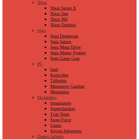
Xbox
Xbox Series X
Xbox One
Xbox 360
Xbox Original
Sega
Sega Dreamcast
Sega Saturn
Sega Mega Drive
Sega Master System
Sega Game Gear
PC
Spel
Kontroller
Tillbehör
Musmattor Gaming
Musmattor
Skylanders
Imaginators
Superchargers
Trap Team
Swap Force
Giants
Spyros Adventure
Disney Infinity