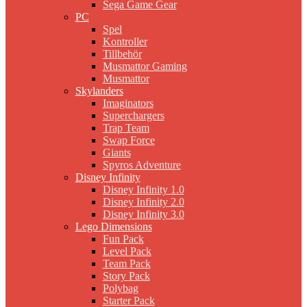
Sega Game Gear
PC
Spel
Kontroller
Tillbehör
Musmattor Gaming
Musmattor
Skylanders
Imaginators
Superchargers
Trap Team
Swap Force
Giants
Spyros Adventure
Disney Infinity
Disney Infinity 1.0
Disney Infinity 2.0
Disney Infinity 3.0
Lego Dimensions
Fun Pack
Level Pack
Team Pack
Story Pack
Polybag
Starter Pack