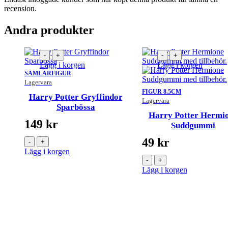
recension.
Andra produkter
-
+
-
+
Lägg i korgen
Lägg i korgen
SAMLARFIGUR
Lagervara
FIGUR 8.5CM
re
Harry Potter Gryffindor
Lagervara
Sparbössa
Harry Potter Hermi
149
kr
Suddgummi
49
kr
-
+
Lägg i korgen
-
+
Lägg i korgen