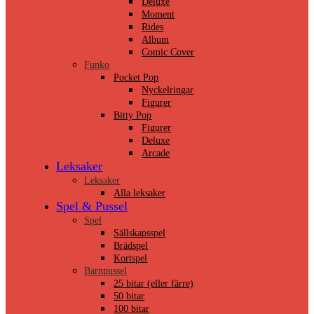
Deluxe
Moment
Rides
Album
Comic Cover
Funko
Pocket Pop
Nyckelringar
Figurer
Bitty Pop
Figurer
Deluxe
Arcade
Leksaker
Leksaker
Alla leksaker
Spel & Pussel
Spel
Sällskapsspel
Brädspel
Kortspel
Barnpussel
25 bitar (eller färre)
50 bitar
100 bitar