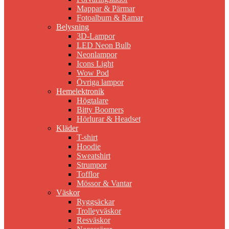
Mappar & Pärmar
Fotoalbum & Ramar
Belysning
3D-Lampor
LED Neon Bulb
Neonlampor
Icons Light
Wow Pod
Övriga lampor
Hemelektronik
Högtalare
Bitty Boomers
Hörlurar & Headset
Kläder
T-shirt
Hoodie
Sweatshirt
Strumpor
Tofflor
Mössor & Vantar
Väskor
Ryggsäckar
Trolleyväskor
Resväskor