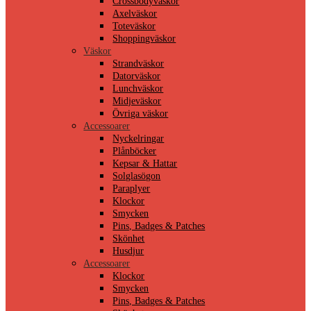
Crossbodyväskor
Axelväskor
Toteväskor
Shoppingväskor
Väskor
Strandväskor
Datorväskor
Lunchväskor
Midjeväskor
Övriga väskor
Accessoarer
Nyckelringar
Plånböcker
Kepsar & Hattar
Solglasögon
Paraplyer
Klockor
Smycken
Pins, Badges & Patches
Skönhet
Husdjur
Accessoarer
Klockor
Smycken
Pins, Badges & Patches