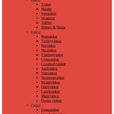
T-shirt
Hoodie
Sweatshirt
Strumpor
Tofflor
Mössor & Vantar
Väskor
Ryggsäckar
Trolleyväskor
Resväskor
Necessärer
Träningsväskor
Gympapåsar
Crossbodyväskor
Axelväskor
Toteväskor
Shoppingväskor
Strandväskor
Datorväskor
Lunchväskor
Midjeväskor
Övriga väskor
Väskor
Gympapåsar