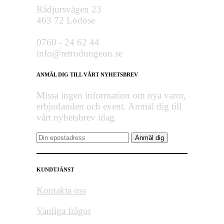
Rådjursvägen 23
463 72 Lödöse
0760 - 24 62 44
info@retrodungeon.se
ANMÄL DIG TILL VÅRT NYHETSBREV
Missa ingen information om nya varor,
erbjudanden och event. Anmäl dig till
vårt nyhetsbrev idag.
KUNDTJÄNST
Kontakta oss
Vanliga frågor