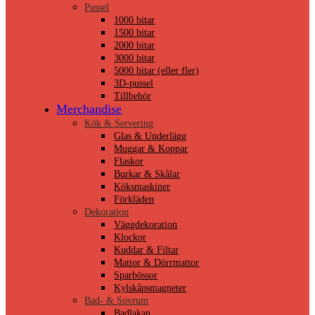
Pussel
1000 bitar
1500 bitar
2000 bitar
3000 bitar
5000 bitar (eller fler)
3D-pussel
Tillbehör
Merchandise
Kök & Servering
Glas & Underlägg
Muggar & Koppar
Flaskor
Burkar & Skålar
Köksmaskiner
Förkläden
Dekoration
Väggdekoration
Klockor
Kuddar & Filtar
Mattor & Dörrmattor
Sparbössor
Kylskåpsmagneter
Bad- & Sovrum
Badlakan