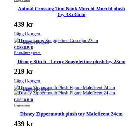
Animal Crossing Tom Nook Mocchi-Mocchi plush
toy 33x36cm
439
kr
Lägg i korgen
Lägg i korgen
GOSEDJUR
Beställningsvara
Disney Stitch – Leroy Snuggletime plush toy 23cm
219
kr
Lägg i korgen
Lägg i korgen
GOSEDJUR
Lagervara
Disney Zippermouth plush toy Maleficent 24cm
439
kr