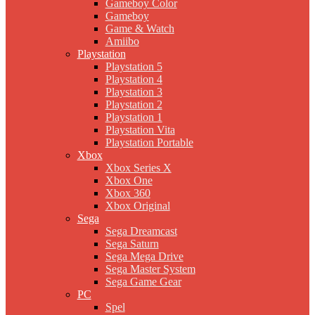
Gameboy Color
Gameboy
Game & Watch
Amiibo
Playstation
Playstation 5
Playstation 4
Playstation 3
Playstation 2
Playstation 1
Playstation Vita
Playstation Portable
Xbox
Xbox Series X
Xbox One
Xbox 360
Xbox Original
Sega
Sega Dreamcast
Sega Saturn
Sega Mega Drive
Sega Master System
Sega Game Gear
PC
Spel