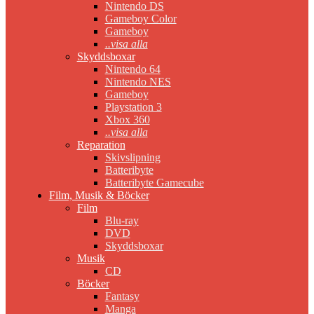
Nintendo DS
Gameboy Color
Gameboy
..visa alla
Skyddsboxar
Nintendo 64
Nintendo NES
Gameboy
Playstation 3
Xbox 360
..visa alla
Reparation
Skivslipning
Batteribyte
Batteribyte Gamecube
Film, Musik & Böcker
Film
Blu-ray
DVD
Skyddsboxar
Musik
CD
Böcker
Fantasy
Manga