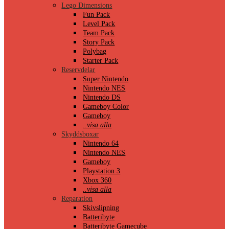
Lego Dimensions
Fun Pack
Level Pack
Team Pack
Story Pack
Polybag
Starter Pack
Reservdelar
Super Nintendo
Nintendo NES
Nintendo DS
Gameboy Color
Gameboy
..visa alla
Skyddsboxar
Nintendo 64
Nintendo NES
Gameboy
Playstation 3
Xbox 360
..visa alla
Reparation
Skivslipning
Batteribyte
Batteribyte Gamecube