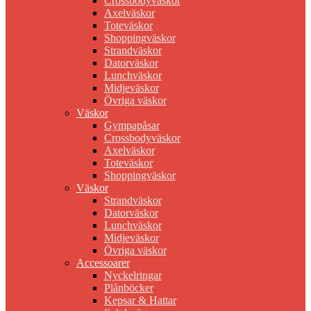
Crossbodyväskor
Axelväskor
Toteväskor
Shoppingväskor
Strandväskor
Datorväskor
Lunchväskor
Midjeväskor
Övriga väskor
Väskor
Gympapåsar
Crossbodyväskor
Axelväskor
Toteväskor
Shoppingväskor
Väskor
Strandväskor
Datorväskor
Lunchväskor
Midjeväskor
Övriga väskor
Accessoarer
Nyckelringar
Plånböcker
Kepsar & Hattar