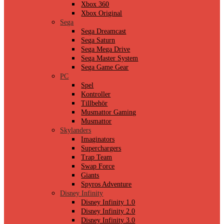
Xbox 360
Xbox Original
Sega
Sega Dreamcast
Sega Saturn
Sega Mega Drive
Sega Master System
Sega Game Gear
PC
Spel
Kontroller
Tillbehör
Musmattor Gaming
Musmattor
Skylanders
Imaginators
Superchargers
Trap Team
Swap Force
Giants
Spyros Adventure
Disney Infinity
Disney Infinity 1.0
Disney Infinity 2.0
Disney Infinity 3.0