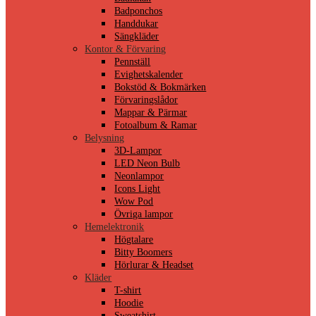
Badponchos
Handdukar
Sängkläder
Kontor & Förvaring
Pennställ
Evighetskalender
Bokstöd & Bokmärken
Förvaringslådor
Mappar & Pärmar
Fotoalbum & Ramar
Belysning
3D-Lampor
LED Neon Bulb
Neonlampor
Icons Light
Wow Pod
Övriga lampor
Hemelektronik
Högtalare
Bitty Boomers
Hörlurar & Headset
Kläder
T-shirt
Hoodie
Sweatshirt