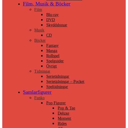
Film, Musik & Böcker
Film
Blu-ray
DVD
Skyddsboxar
Musik
CD
Böcker
Fantasy
Manga
Rollspel
Spelguider
Övrigt
Tidningar
Serietidningar
Serietidningar – Pocket
Speltidningar
Samlarfigurer
Funko
Pop Figurer
Pop & Tee
Deluxe
Moment
Rides