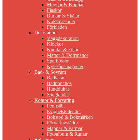
Muggar & Koppar
Flaskor
Burkar & Skålar
Köksmaskiner
Förkläden
Dekoration
Väggdekoration
Klockor
Kuddar & Filtar
Mattor & Dörrmattor
Sparbössor
Kylskåpsmagneter
Bad- & Sovrum
Badlakan
Badponchos
Handdukar
Sängkläder
Kontor & Förvaring
Pennställ
Evighetskalender
Bokstöd & Bokmärken
Förvaringslådor
Mappar & Pärmar
Fotoalbum & Ramar
Belysning