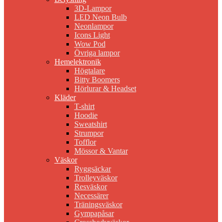
3D-Lampor
LED Neon Bulb
Neonlampor
Icons Light
Wow Pod
Övriga lampor
Hemelektronik
Högtalare
Bitty Boomers
Hörlurar & Headset
Kläder
T-shirt
Hoodie
Sweatshirt
Strumpor
Tofflor
Mössor & Vantar
Väskor
Ryggsäckar
Trolleyväskor
Resväskor
Necessärer
Träningsväskor
Gympapåsar