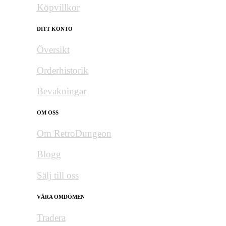
Köpvillkor
DITT KONTO
Översikt
Orderhistorik
Bevakningar
OM OSS
Om RetroDungeon
Blogg
Sälj till oss
VÅRA OMDÖMEN
Tradera