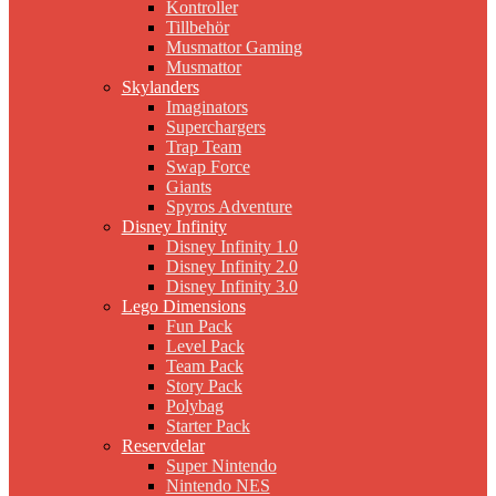
Kontroller
Tillbehör
Musmattor Gaming
Musmattor
Skylanders
Imaginators
Superchargers
Trap Team
Swap Force
Giants
Spyros Adventure
Disney Infinity
Disney Infinity 1.0
Disney Infinity 2.0
Disney Infinity 3.0
Lego Dimensions
Fun Pack
Level Pack
Team Pack
Story Pack
Polybag
Starter Pack
Reservdelar
Super Nintendo
Nintendo NES