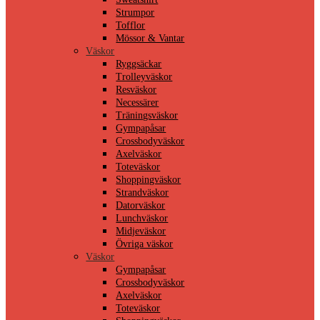
Strumpor
Tofflor
Mössor & Vantar
Väskor
Ryggsäckar
Trolleyväskor
Resväskor
Necessärer
Träningsväskor
Gympapåsar
Crossbodyväskor
Axelväskor
Toteväskor
Shoppingväskor
Strandväskor
Datorväskor
Lunchväskor
Midjeväskor
Övriga väskor
Väskor
Gympapåsar
Crossbodyväskor
Axelväskor
Toteväskor