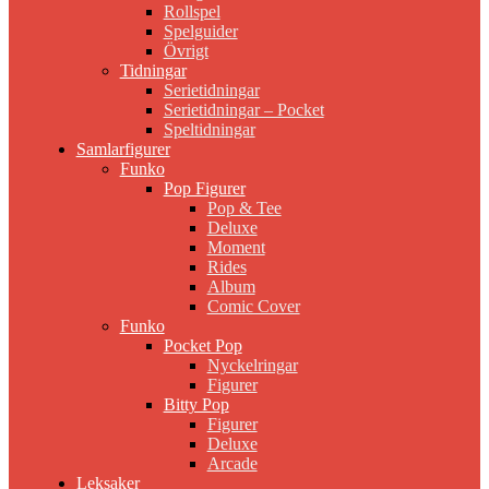
Rollspel
Spelguider
Övrigt
Tidningar
Serietidningar
Serietidningar – Pocket
Speltidningar
Samlarfigurer
Funko
Pop Figurer
Pop & Tee
Deluxe
Moment
Rides
Album
Comic Cover
Funko
Pocket Pop
Nyckelringar
Figurer
Bitty Pop
Figurer
Deluxe
Arcade
Leksaker