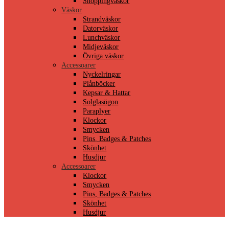
Shoppingväskor
Väskor
Strandväskor
Datorväskor
Lunchväskor
Midjeväskor
Övriga väskor
Accessoarer
Nyckelringar
Plånböcker
Kepsar & Hattar
Solglasögon
Paraplyer
Klockor
Smycken
Pins, Badges & Patches
Skönhet
Husdjur
Accessoarer
Klockor
Smycken
Pins, Badges & Patches
Skönhet
Husdjur