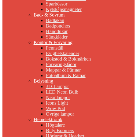
Sparbössor
Kylskåpsmagneter
Bad- & Sovrum
Badlakan
Badponchos
Handdukar
Sängkläder
Kontor & Förvaring
Pennställ
Evighetskalender
Bokstöd & Bokmärken
Förvaringslådor
Mappar & Pärmar
Fotoalbum & Ramar
Belysning
3D-Lampor
LED Neon Bulb
Neonlampor
Icons Light
Wow Pod
Övriga lampor
Hemelektronik
Högtalare
Bitty Boomers
Hörlurar & Headset