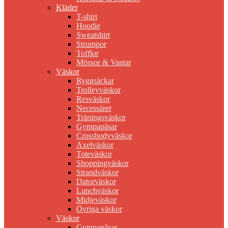
Kläder
T-shirt
Hoodie
Sweatshirt
Strumpor
Tofflor
Mössor & Vantar
Väskor
Ryggsäckar
Trolleyväskor
Resväskor
Necessärer
Träningsväskor
Gympapåsar
Crossbodyväskor
Axelväskor
Toteväskor
Shoppingväskor
Strandväskor
Datorväskor
Lunchväskor
Midjeväskor
Övriga väskor
Väskor
Gympapåsar