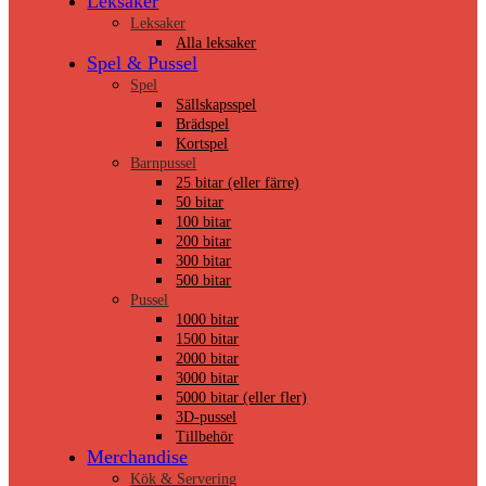
Leksaker
Leksaker
Alla leksaker
Spel & Pussel
Spel
Sällskapsspel
Brädspel
Kortspel
Barnpussel
25 bitar (eller färre)
50 bitar
100 bitar
200 bitar
300 bitar
500 bitar
Pussel
1000 bitar
1500 bitar
2000 bitar
3000 bitar
5000 bitar (eller fler)
3D-pussel
Tillbehör
Merchandise
Kök & Servering