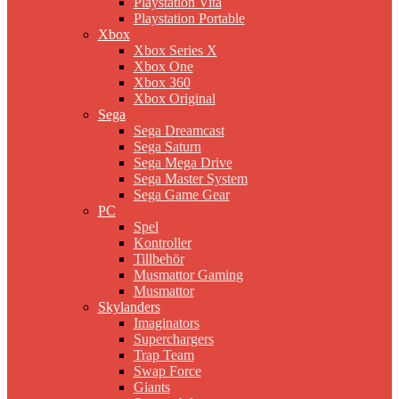
Playstation Vita
Playstation Portable
Xbox
Xbox Series X
Xbox One
Xbox 360
Xbox Original
Sega
Sega Dreamcast
Sega Saturn
Sega Mega Drive
Sega Master System
Sega Game Gear
PC
Spel
Kontroller
Tillbehör
Musmattor Gaming
Musmattor
Skylanders
Imaginators
Superchargers
Trap Team
Swap Force
Giants