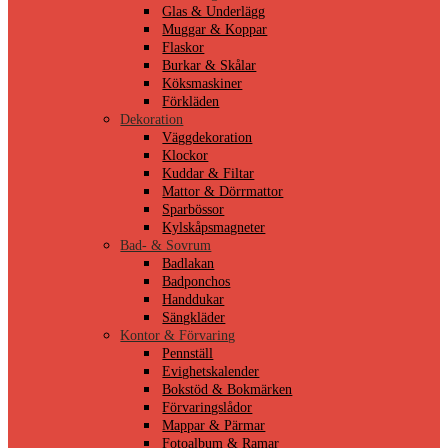
Glas & Underlägg
Muggar & Koppar
Flaskor
Burkar & Skålar
Köksmaskiner
Förkläden
Dekoration
Väggdekoration
Klockor
Kuddar & Filtar
Mattor & Dörrmattor
Sparbössor
Kylskåpsmagneter
Bad- & Sovrum
Badlakan
Badponchos
Handdukar
Sängkläder
Kontor & Förvaring
Pennställ
Evighetskalender
Bokstöd & Bokmärken
Förvaringslådor
Mappar & Pärmar
Fotoalbum & Ramar