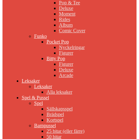
Pop & Tee
Deluxe
Moment
Rides
Album
Comic Cover
Funko
Pocket Pop
Nyckelringar
Figurer
Bitty Pop
Figurer
Deluxe
Arcade
Leksaker
Leksaker
Alla leksaker
Spel & Pussel
Spel
Sällskapsspel
Brädspel
Kortspel
Barnpussel
25 bitar (eller färre)
50 bitar