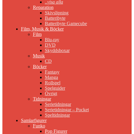
..visa alla
Reparation
Skivslipning
Batteribyte
Batteribyte Gamecube
Film, Musik & Böcker
Film
Blu-ray
DVD
Skyddsboxar
Musik
CD
Böcker
Fantasy
Manga
Rollspel
Spelguider
Övrigt
Tidningar
Serietidningar
Serietidningar – Pocket
Speltidningar
Samlarfigurer
Funko
Pop Figurer