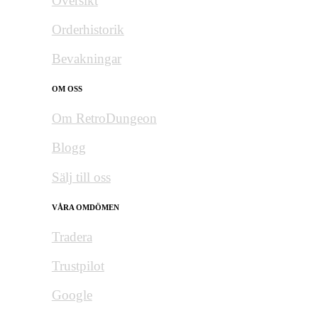
Översikt
Orderhistorik
Bevakningar
OM OSS
Om RetroDungeon
Blogg
Sälj till oss
VÅRA OMDÖMEN
Tradera
Trustpilot
Google