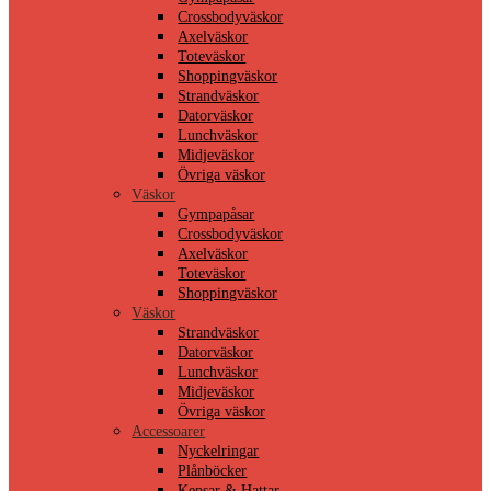
Crossbodyväskor
Axelväskor
Toteväskor
Shoppingväskor
Strandväskor
Datorväskor
Lunchväskor
Midjeväskor
Övriga väskor
Väskor
Gympapåsar
Crossbodyväskor
Axelväskor
Toteväskor
Shoppingväskor
Väskor
Strandväskor
Datorväskor
Lunchväskor
Midjeväskor
Övriga väskor
Accessoarer
Nyckelringar
Plånböcker
Kepsar & Hattar