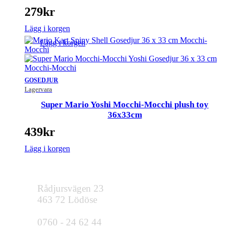
279
kr
Lägg i korgen
Lägg i korgen
GOSEDJUR
Lagervara
Super Mario Yoshi Mocchi-Mocchi plush toy
36x33cm
439
kr
Lägg i korgen
Rådjursvägen 23
463 72 Lödöse
0760 - 24 62 44