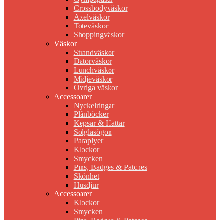
Crossbodyväskor
Axelväskor
Toteväskor
Shoppingväskor
Väskor
Strandväskor
Datorväskor
Lunchväskor
Midjeväskor
Övriga väskor
Accessoarer
Nyckelringar
Plånböcker
Kepsar & Hattar
Solglasögon
Paraplyer
Klockor
Smycken
Pins, Badges & Patches
Skönhet
Husdjur
Accessoarer
Klockor
Smycken