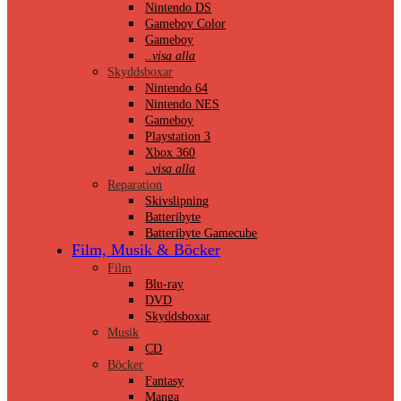
Nintendo DS
Gameboy Color
Gameboy
..visa alla
Skyddsboxar
Nintendo 64
Nintendo NES
Gameboy
Playstation 3
Xbox 360
..visa alla
Reparation
Skivslipning
Batteribyte
Batteribyte Gamecube
Film, Musik & Böcker
Film
Blu-ray
DVD
Skyddsboxar
Musik
CD
Böcker
Fantasy
Manga