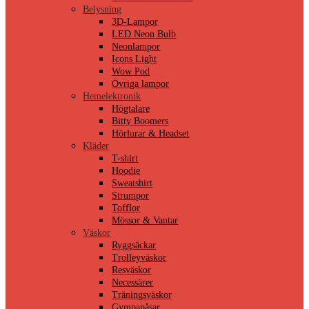
Belysning
3D-Lampor
LED Neon Bulb
Neonlampor
Icons Light
Wow Pod
Övriga lampor
Hemelektronik
Högtalare
Bitty Boomers
Hörlurar & Headset
Kläder
T-shirt
Hoodie
Sweatshirt
Strumpor
Tofflor
Mössor & Vantar
Väskor
Ryggsäckar
Trolleyväskor
Resväskor
Necessärer
Träningsväskor
Gympapåsar