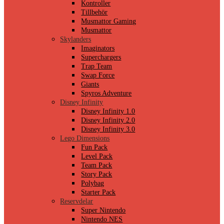
Kontroller
Tillbehör
Musmattor Gaming
Musmattor
Skylanders
Imaginators
Superchargers
Trap Team
Swap Force
Giants
Spyros Adventure
Disney Infinity
Disney Infinity 1.0
Disney Infinity 2.0
Disney Infinity 3.0
Lego Dimensions
Fun Pack
Level Pack
Team Pack
Story Pack
Polybag
Starter Pack
Reservdelar
Super Nintendo
Nintendo NES