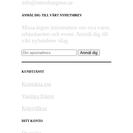
info@retrodungeon.se
ANMÄL DIG TILL VÅRT NYHETSBREV
Missa ingen information om nya varor,
erbjudanden och event. Anmäl dig till
vårt nyhetsbrev idag.
KUNDTJÄNST
Kontakta oss
Vanliga frågor
Köpvillkor
DITT KONTO