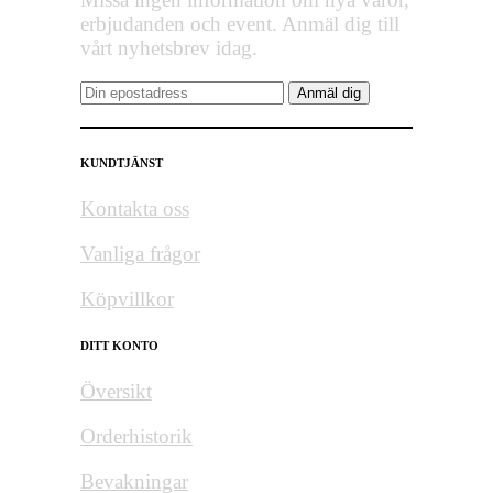
erbjudanden och event. Anmäl dig till
vårt nyhetsbrev idag.
KUNDTJÄNST
Kontakta oss
Vanliga frågor
Köpvillkor
DITT KONTO
Översikt
Orderhistorik
Bevakningar