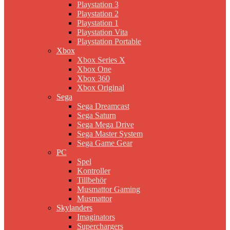
Playstation 3
Playstation 2
Playstation 1
Playstation Vita
Playstation Portable
Xbox
Xbox Series X
Xbox One
Xbox 360
Xbox Original
Sega
Sega Dreamcast
Sega Saturn
Sega Mega Drive
Sega Master System
Sega Game Gear
PC
Spel
Kontroller
Tillbehör
Musmattor Gaming
Musmattor
Skylanders
Imaginators
Superchargers