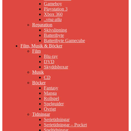
Gameboy
Playstation 3
Xbox 360
..visa alla
Reparation
Skivslipning
Batteribyte
Batteribyte Gamecube
Film, Musik & Böcker
Film
Blu-ray
DVD
Skyddsboxar
Musik
CD
Böcker
Fantasy
Manga
Rollspel
Spelguider
Övrigt
Tidningar
Serietidningar
Serietidningar – Pocket
Speltidningar