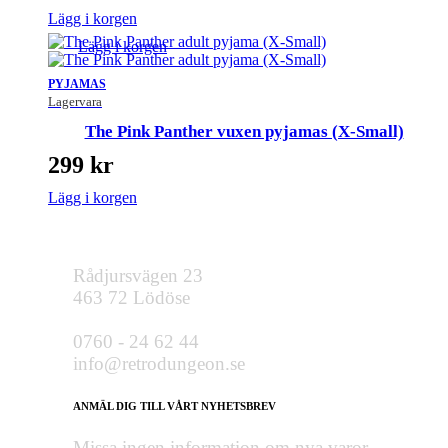
Lägg i korgen
Lägg i korgen
PYJAMAS
Lagervara
The Pink Panther vuxen pyjamas (X-Small)
299
kr
Lägg i korgen
Rådjursvägen 23
463 72 Lödöse
0760 - 24 62 44
info@retrodungeon.se
ANMÄL DIG TILL VÅRT NYHETSBREV
Missa ingen information om nya varor,