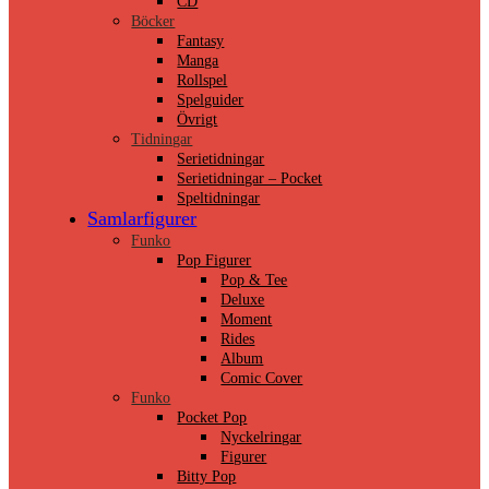
CD
Böcker
Fantasy
Manga
Rollspel
Spelguider
Övrigt
Tidningar
Serietidningar
Serietidningar – Pocket
Speltidningar
Samlarfigurer
Funko
Pop Figurer
Pop & Tee
Deluxe
Moment
Rides
Album
Comic Cover
Funko
Pocket Pop
Nyckelringar
Figurer
Bitty Pop