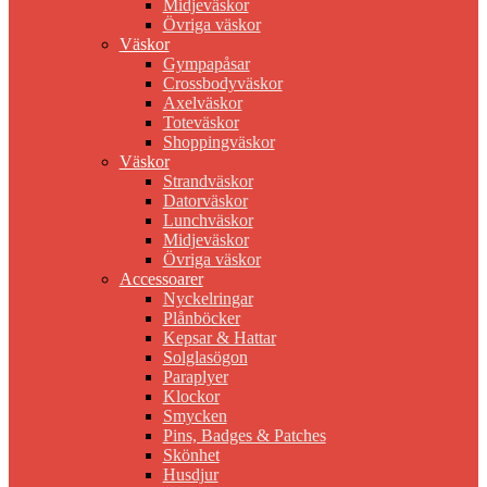
Midjeväskor
Övriga väskor
Väskor
Gympapåsar
Crossbodyväskor
Axelväskor
Toteväskor
Shoppingväskor
Väskor
Strandväskor
Datorväskor
Lunchväskor
Midjeväskor
Övriga väskor
Accessoarer
Nyckelringar
Plånböcker
Kepsar & Hattar
Solglasögon
Paraplyer
Klockor
Smycken
Pins, Badges & Patches
Skönhet
Husdjur