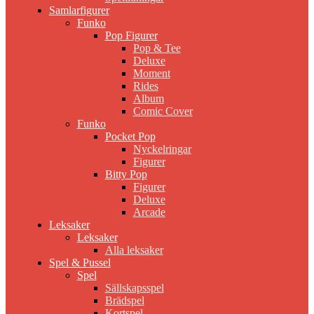
Samlarfigurer
Funko
Pop Figurer
Pop & Tee
Deluxe
Moment
Rides
Album
Comic Cover
Funko
Pocket Pop
Nyckelringar
Figurer
Bitty Pop
Figurer
Deluxe
Arcade
Leksaker
Leksaker
Alla leksaker
Spel & Pussel
Spel
Sällskapsspel
Brädspel
Kortspel