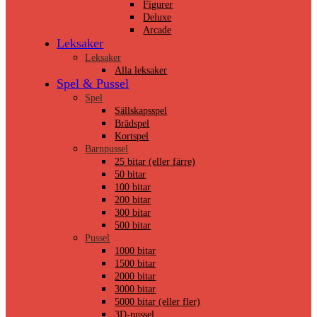
Figurer
Deluxe
Arcade
Leksaker
Leksaker
Alla leksaker
Spel & Pussel
Spel
Sällskapsspel
Brädspel
Kortspel
Barnpussel
25 bitar (eller färre)
50 bitar
100 bitar
200 bitar
300 bitar
500 bitar
Pussel
1000 bitar
1500 bitar
2000 bitar
3000 bitar
5000 bitar (eller fler)
3D-pussel