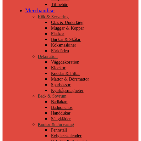
Tillbehör
Merchandise
Kök & Servering
Glas & Underlägg
Muggar & Koppar
Flaskor
Burkar & Skålar
Köksmaskiner
Förkläden
Dekoration
Väggdekoration
Klockor
Kuddar & Filtar
Mattor & Dörrmattor
Sparbössor
Kylskåpsmagneter
Bad- & Sovrum
Badlakan
Badponchos
Handdukar
Sängkläder
Kontor & Förvaring
Pennställ
Evighetskalender