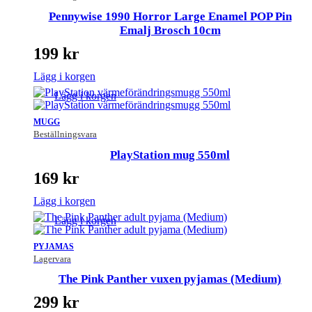
Pennywise 1990 Horror Large Enamel POP Pin
Emalj Brosch 10cm
199
kr
Lägg i korgen
Lägg i korgen
MUGG
Beställningsvara
PlayStation mug 550ml
169
kr
Lägg i korgen
Lägg i korgen
PYJAMAS
Lagervara
The Pink Panther vuxen pyjamas (Medium)
299
kr