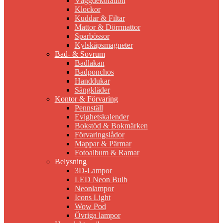
Väggdekoration
Klockor
Kuddar & Filtar
Mattor & Dörrmattor
Sparbössor
Kylskåpsmagneter
Bad- & Sovrum
Badlakan
Badponchos
Handdukar
Sängkläder
Kontor & Förvaring
Pennställ
Evighetskalender
Bokstöd & Bokmärken
Förvaringslådor
Mappar & Pärmar
Fotoalbum & Ramar
Belysning
3D-Lampor
LED Neon Bulb
Neonlampor
Icons Light
Wow Pod
Övriga lampor