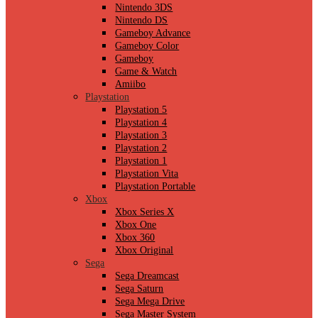
Nintendo 3DS
Nintendo DS
Gameboy Advance
Gameboy Color
Gameboy
Game & Watch
Amiibo
Playstation
Playstation 5
Playstation 4
Playstation 3
Playstation 2
Playstation 1
Playstation Vita
Playstation Portable
Xbox
Xbox Series X
Xbox One
Xbox 360
Xbox Original
Sega
Sega Dreamcast
Sega Saturn
Sega Mega Drive
Sega Master System