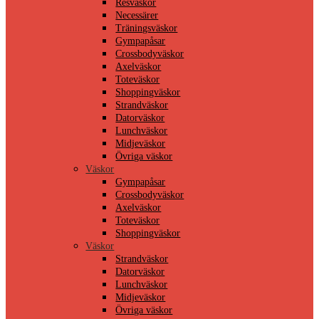
Resväskor
Necessärer
Träningsväskor
Gympapåsar
Crossbodyväskor
Axelväskor
Toteväskor
Shoppingväskor
Strandväskor
Datorväskor
Lunchväskor
Midjeväskor
Övriga väskor
Väskor
Gympapåsar
Crossbodyväskor
Axelväskor
Toteväskor
Shoppingväskor
Väskor
Strandväskor
Datorväskor
Lunchväskor
Midjeväskor
Övriga väskor