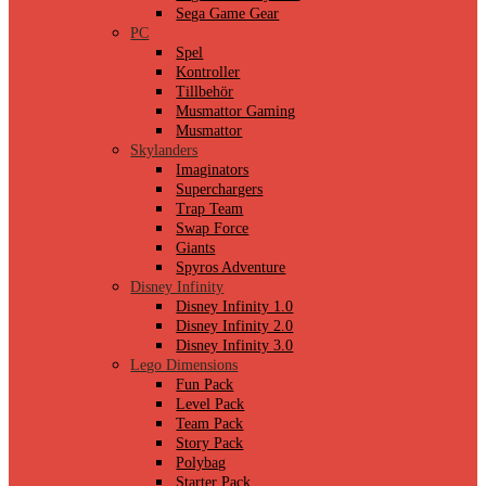
Sega Game Gear
PC
Spel
Kontroller
Tillbehör
Musmattor Gaming
Musmattor
Skylanders
Imaginators
Superchargers
Trap Team
Swap Force
Giants
Spyros Adventure
Disney Infinity
Disney Infinity 1.0
Disney Infinity 2.0
Disney Infinity 3.0
Lego Dimensions
Fun Pack
Level Pack
Team Pack
Story Pack
Polybag
Starter Pack