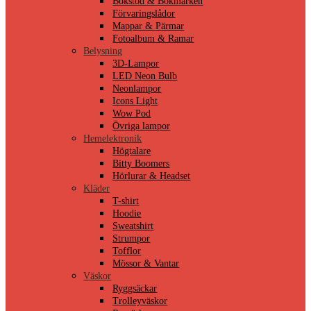
Bokstöd & Bokmärken
Förvaringslådor
Mappar & Pärmar
Fotoalbum & Ramar
Belysning
3D-Lampor
LED Neon Bulb
Neonlampor
Icons Light
Wow Pod
Övriga lampor
Hemelektronik
Högtalare
Bitty Boomers
Hörlurar & Headset
Kläder
T-shirt
Hoodie
Sweatshirt
Strumpor
Tofflor
Mössor & Vantar
Väskor
Ryggsäckar
Trolleyväskor