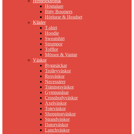
Hemelektronik
Högtalare
Bitty Boomers
Hörlurar & Headset
Kläder
T-shirt
Hoodie
Sweatshirt
Strumpor
Tofflor
Mössor & Vantar
Väskor
Ryggsäckar
Trolleyväskor
Resväskor
Necessärer
Träningsväskor
Gympapåsar
Crossbodyväskor
Axelväskor
Toteväskor
Shoppingväskor
Strandväskor
Datorväskor
Lunchväskor