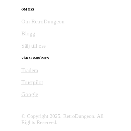
OM OSS
Om RetroDungeon
Blogg
Sälj till oss
VÅRA OMDÖMEN
Tradera
Trustpilot
Google
© Copyright 2025. RetroDungeon. All
Rights Reserved.