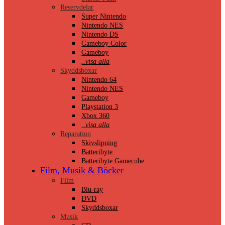
Reservdelar
Super Nintendo
Nintendo NES
Nintendo DS
Gameboy Color
Gameboy
..visa alla
Skyddsboxar
Nintendo 64
Nintendo NES
Gameboy
Playstation 3
Xbox 360
..visa alla
Reparation
Skivslipning
Batteribyte
Batteribyte Gamecube
Film, Musik & Böcker
Film
Blu-ray
DVD
Skyddsboxar
Musik