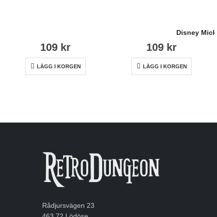
Disney Mick
109
kr
109
kr
LÄGG I KORGEN
LÄGG I KORGEN
Rådjursvägen 23
463 72 Lödöse