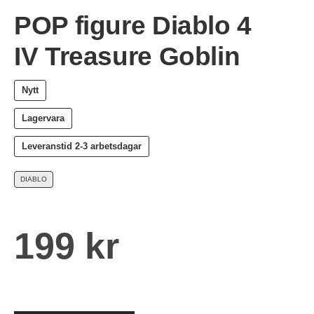
POP figure Diablo 4
IV Treasure Goblin
Nytt
Lagervara
Leveranstid
2-3 arbetsdagar
DIABLO
199
kr