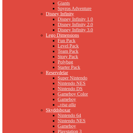
Giants
Spyros Adventure
Disney Infinity
Disney Infinity 1.0
Disney Infinity 2.0
Disney Infinity 3.0
Lego Dimensions
Fun Pack
Level Pack
Team Pack
Story Pack
Polybag
Starter Pack
Reservdelar
Super Nintendo
Nintendo NES
Nintendo DS
Gameboy Color
Gameboy
..visa alla
Skyddsboxar
Nintendo 64
Nintendo NES
Gameboy
Playstation 3