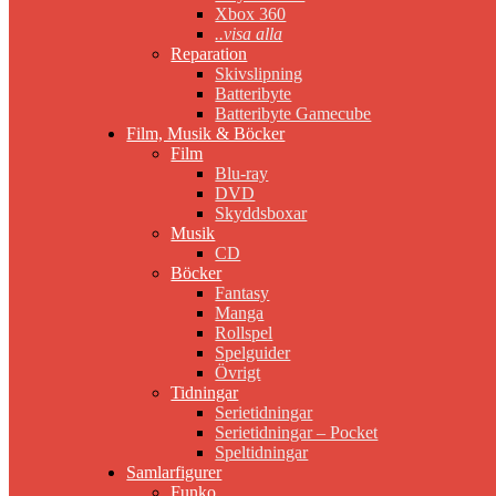
Xbox 360
..visa alla
Reparation
Skivslipning
Batteribyte
Batteribyte Gamecube
Film, Musik & Böcker
Film
Blu-ray
DVD
Skyddsboxar
Musik
CD
Böcker
Fantasy
Manga
Rollspel
Spelguider
Övrigt
Tidningar
Serietidningar
Serietidningar – Pocket
Speltidningar
Samlarfigurer
Funko