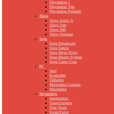
Playstation 1
Playstation Vita
Playstation Portable
Xbox
Xbox Series X
Xbox One
Xbox 360
Xbox Original
Sega
Sega Dreamcast
Sega Saturn
Sega Mega Drive
Sega Master System
Sega Game Gear
PC
Spel
Kontroller
Tillbehör
Musmattor Gaming
Musmattor
Skylanders
Imaginators
Superchargers
Trap Team
Swap Force