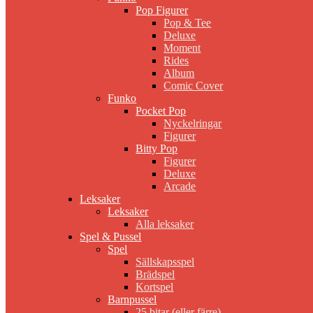
Pop Figurer
Pop & Tee
Deluxe
Moment
Rides
Album
Comic Cover
Funko
Pocket Pop
Nyckelringar
Figurer
Bitty Pop
Figurer
Deluxe
Arcade
Leksaker
Leksaker
Alla leksaker
Spel & Pussel
Spel
Sällskapsspel
Brädspel
Kortspel
Barnpussel
25 bitar (eller färre)