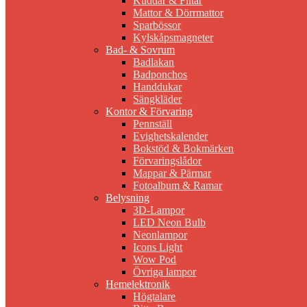
Kuddar & Filtar
Mattor & Dörrmattor
Sparbössor
Kylskåpsmagneter
Bad- & Sovrum
Badlakan
Badponchos
Handdukar
Sängkläder
Kontor & Förvaring
Pennställ
Evighetskalender
Bokstöd & Bokmärken
Förvaringslådor
Mappar & Pärmar
Fotoalbum & Ramar
Belysning
3D-Lampor
LED Neon Bulb
Neonlampor
Icons Light
Wow Pod
Övriga lampor
Hemelektronik
Högtalare