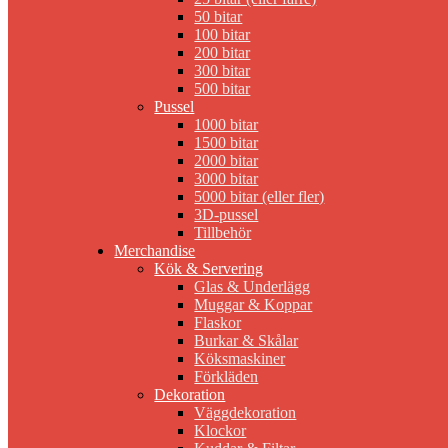
50 bitar
100 bitar
200 bitar
300 bitar
500 bitar
Pussel
1000 bitar
1500 bitar
2000 bitar
3000 bitar
5000 bitar (eller fler)
3D-pussel
Tillbehör
Merchandise
Kök & Servering
Glas & Underlägg
Muggar & Koppar
Flaskor
Burkar & Skålar
Köksmaskiner
Förkläden
Dekoration
Väggdekoration
Klockor