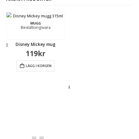
MUGG
Beställningsvara
 mug
Disney Mickey mug
119
kr
LÄGG I KORGEN
MUGG
Beställningsvara
Harry Potter Kawaii Wizards mug
109
kr
LÄGG I KORGEN