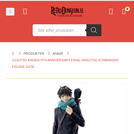
0
Produktsökning
PRODUKTER
ANNAT
JUJUTSU KAISEN 5TH ANNIVERSARY FINAL OKKOTSU ICHIBANSHO
FIGURE 24CM