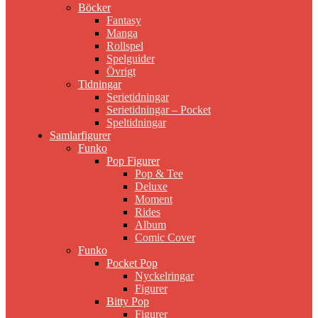
Böcker
Fantasy
Manga
Rollspel
Spelguider
Övrigt
Tidningar
Serietidningar
Serietidningar – Pocket
Speltidningar
Samlarfigurer
Funko
Pop Figurer
Pop & Tee
Deluxe
Moment
Rides
Album
Comic Cover
Funko
Pocket Pop
Nyckelringar
Figurer
Bitty Pop
Figurer