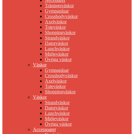
Necessärer
Träningsväskor
Gympapåsar
Crossbodyväskor
Axelväskor
Toteväskor
Shoppingväskor
Strandväskor
Datorväskor
Lunchväskor
Midjeväskor
Övriga väskor
Väskor
Gympapåsar
Crossbodyväskor
Axelväskor
Toteväskor
Shoppingväskor
Väskor
Strandväskor
Datorväskor
Lunchväskor
Midjeväskor
Övriga väskor
Accessoarer