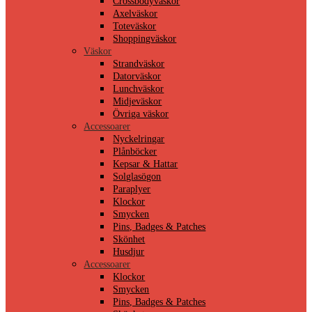
Crossbodyväskor
Axelväskor
Toteväskor
Shoppingväskor
Väskor
Strandväskor
Datorväskor
Lunchväskor
Midjeväskor
Övriga väskor
Accessoarer
Nyckelringar
Plånböcker
Kepsar & Hattar
Solglasögon
Paraplyer
Klockor
Smycken
Pins, Badges & Patches
Skönhet
Husdjur
Accessoarer
Klockor
Smycken
Pins, Badges & Patches