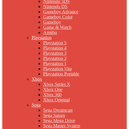
Nintendo 3DS
Nintendo DS
Gameboy Advance
Gameboy Color
Gameboy
Game & Watch
Amiibo
Playstation
Playstation 5
Playstation 4
Playstation 3
Playstation 2
Playstation 1
Playstation Vita
Playstation Portable
Xbox
Xbox Series X
Xbox One
Xbox 360
Xbox Original
Sega
Sega Dreamcast
Sega Saturn
Sega Mega Drive
Sega Master System