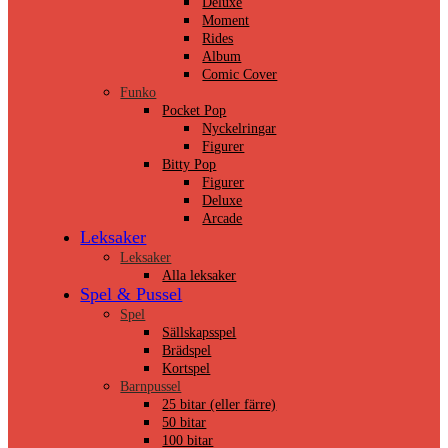
Deluxe
Moment
Rides
Album
Comic Cover
Funko
Pocket Pop
Nyckelringar
Figurer
Bitty Pop
Figurer
Deluxe
Arcade
Leksaker
Leksaker
Alla leksaker
Spel & Pussel
Spel
Sällskapsspel
Brädspel
Kortspel
Barnpussel
25 bitar (eller färre)
50 bitar
100 bitar