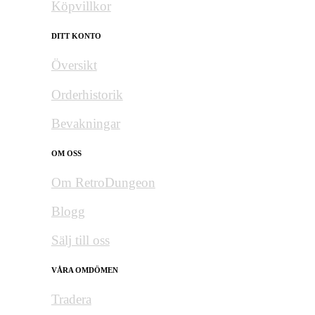
Köpvillkor
DITT KONTO
Översikt
Orderhistorik
Bevakningar
OM OSS
Om RetroDungeon
Blogg
Sälj till oss
VÅRA OMDÖMEN
Tradera