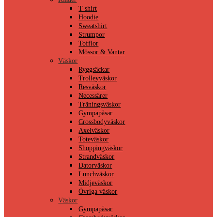
T-shirt
Hoodie
Sweatshirt
Strumpor
Tofflor
Mössor & Vantar
Väskor
Ryggsäckar
Trolleyväskor
Resväskor
Necessärer
Träningsväskor
Gympapåsar
Crossbodyväskor
Axelväskor
Toteväskor
Shoppingväskor
Strandväskor
Datorväskor
Lunchväskor
Midjeväskor
Övriga väskor
Väskor
Gympapåsar