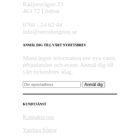
Rådjursvägen 23
463 72 Lödöse
0760 - 24 62 44
info@retrodungeon.se
ANMÄL DIG TILL VÅRT NYHETSBREV
Missa ingen information om nya varor,
erbjudanden och event. Anmäl dig till
vårt nyhetsbrev idag.
KUNDTJÄNST
Kontakta oss
Vanliga frågor