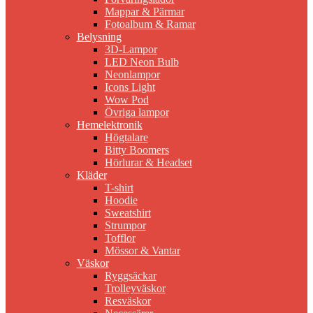
Mappar & Pärmar
Fotoalbum & Ramar
Belysning
3D-Lampor
LED Neon Bulb
Neonlampor
Icons Light
Wow Pod
Övriga lampor
Hemelektronik
Högtalare
Bitty Boomers
Hörlurar & Headset
Kläder
T-shirt
Hoodie
Sweatshirt
Strumpor
Tofflor
Mössor & Vantar
Väskor
Ryggsäckar
Trolleyväskor
Resväskor