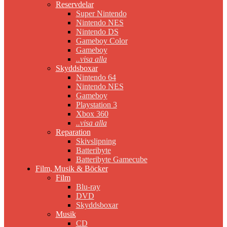
Reservdelar
Super Nintendo
Nintendo NES
Nintendo DS
Gameboy Color
Gameboy
..visa alla
Skyddsboxar
Nintendo 64
Nintendo NES
Gameboy
Playstation 3
Xbox 360
..visa alla
Reparation
Skivslipning
Batteribyte
Batteribyte Gamecube
Film, Musik & Böcker
Film
Blu-ray
DVD
Skyddsboxar
Musik
CD