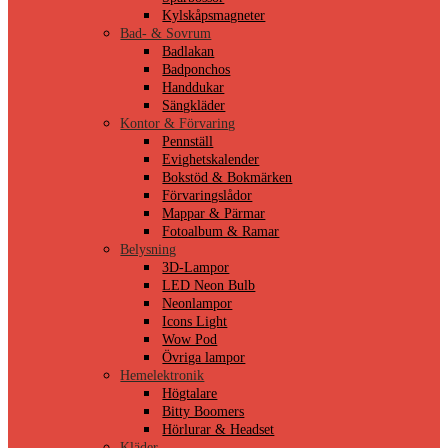
Kylskåpsmagneter
Bad- & Sovrum
Badlakan
Badponchos
Handdukar
Sängkläder
Kontor & Förvaring
Pennställ
Evighetskalender
Bokstöd & Bokmärken
Förvaringslådor
Mappar & Pärmar
Fotoalbum & Ramar
Belysning
3D-Lampor
LED Neon Bulb
Neonlampor
Icons Light
Wow Pod
Övriga lampor
Hemelektronik
Högtalare
Bitty Boomers
Hörlurar & Headset
Kläder