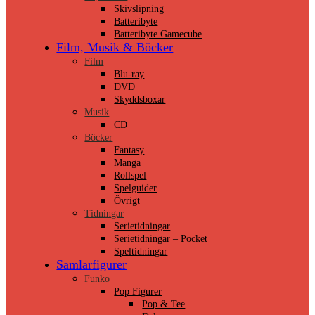
Skivslipning
Batteribyte
Batteribyte Gamecube
Film, Musik & Böcker
Film
Blu-ray
DVD
Skyddsboxar
Musik
CD
Böcker
Fantasy
Manga
Rollspel
Spelguider
Övrigt
Tidningar
Serietidningar
Serietidningar – Pocket
Speltidningar
Samlarfigurer
Funko
Pop Figurer
Pop & Tee