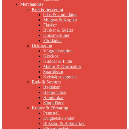
Merchandise
Kök & Servering
Glas & Underlägg
Muggar & Koppar
Flaskor
Burkar & Skålar
Köksmaskiner
Förkläden
Dekoration
Väggdekoration
Klockor
Kuddar & Filtar
Mattor & Dörrmattor
Sparbössor
Kylskåpsmagneter
Bad- & Sovrum
Badlakan
Badponchos
Handdukar
Sängkläder
Kontor & Förvaring
Pennställ
Evighetskalender
Bokstöd & Bokmärken
Förvaringslådor