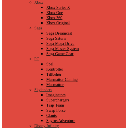
Xbox
Xbox Series X
Xbox One
Xbox 360
Xbox Original
Sega
Sega Dreamcast
Sega Saturn
Sega Mega Drive
Sega Master System
Sega Game Gear
PC
Spel
Kontroller
Tillbehör
Musmattor Gaming
Musmattor
Skylanders
Imaginators
Superchargers
Trap Team
Swap Force
Giants
Spyros Adventure
Disney Infinity