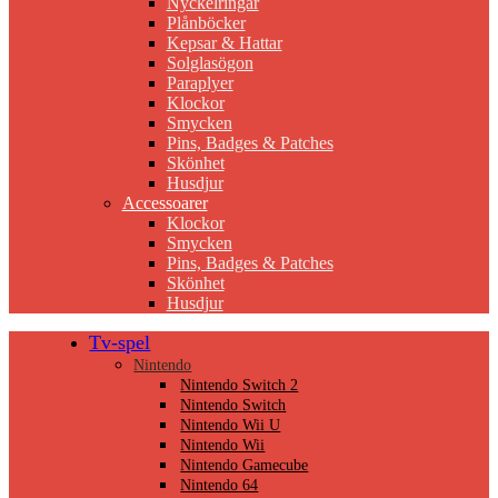
Nyckelringar
Plånböcker
Kepsar & Hattar
Solglasögon
Paraplyer
Klockor
Smycken
Pins, Badges & Patches
Skönhet
Husdjur
Accessoarer
Klockor
Smycken
Pins, Badges & Patches
Skönhet
Husdjur
Tv-spel
Nintendo
Nintendo Switch 2
Nintendo Switch
Nintendo Wii U
Nintendo Wii
Nintendo Gamecube
Nintendo 64