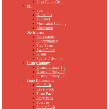
Sega Game Gear
PC
Spel
Kontroller
Tillbehör
Musmattor Gaming
Musmattor
Skylanders
Imaginators
Superchargers
Trap Team
Swap Force
Giants
Spyros Adventure
Disney Infinity
Disney Infinity 1.0
Disney Infinity 2.0
Disney Infinity 3.0
Lego Dimensions
Fun Pack
Level Pack
Team Pack
Story Pack
Polybag
Starter Pack