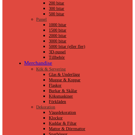
200 bitar
300 bitar
500 bitar
Pussel
1000 bitar
1500 bitar
2000 bitar
3000 bitar
5000 bitar (eller fler)
3D-pussel
Tillbehör
Merchandise
Kök & Servering
Glas & Underlägg
Muggar & Koppar
Flaskor
Burkar & Skålar
Köksmaskiner
Förkläden
Dekoration
Väggdekoration
Klockor
Kuddar & Filtar
Mattor & Dörrmattor
Sparbössor