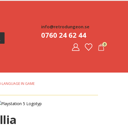
info@retrodungeon.se
0760 24 62 44
0
TI-LANGUAGE IN GAME
llia