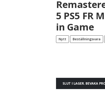
Remastere
5 PS5 FR M
in Game
Nytt
Beställningsvara
SLUT I LAGER. BEVAKA P