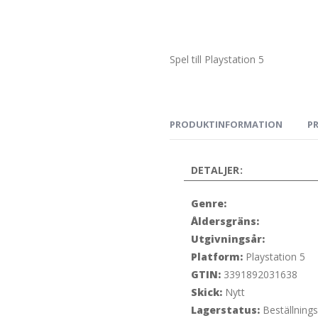
Spel till Playstation 5
PRODUKTINFORMATION
P
DETALJER:
Genre:
Åldersgräns:
Utgivningsår:
Platform:
Playstation 5
GTIN:
3391892031638
Skick:
Nytt
Lagerstatus:
Beställning