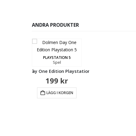
ANDRA PRODUKTER
TION 5
l
PLAYSTATION 5
PLAYSTATION 5
Spel
Spel
laystation 5 PS5
Dolmen Day One Edition Playstation 5 PS5
Elex II Playstation 5 
Evil G
9
kr
199
kr
169
kr
 KORGEN
LÄGG I KORGEN
LÄGG I KORGEN