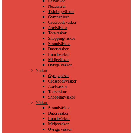
Resväskor
Necessärer
Träningsväskor
Gympapåsar
Crossbodyväskor
Axelväskor
Toteväskor
Shoppingväskor
Strandväskor
Datorväskor
Lunchväskor
Midjeväskor
Övriga väskor
Väskor
Gympapåsar
Crossbodyväskor
Axelväskor
Toteväskor
Shoppingväskor
Väskor
Strandväskor
Datorväskor
Lunchväskor
Midjeväskor
Övriga väskor