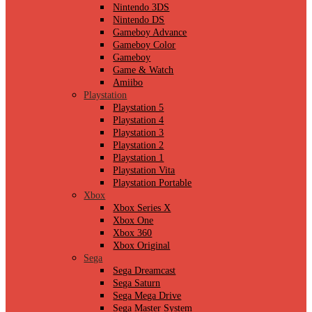
Nintendo 3DS
Nintendo DS
Gameboy Advance
Gameboy Color
Gameboy
Game & Watch
Amiibo
Playstation
Playstation 5
Playstation 4
Playstation 3
Playstation 2
Playstation 1
Playstation Vita
Playstation Portable
Xbox
Xbox Series X
Xbox One
Xbox 360
Xbox Original
Sega
Sega Dreamcast
Sega Saturn
Sega Mega Drive
Sega Master System