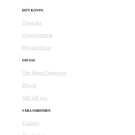
DITT KONTO
Översikt
Orderhistorik
Bevakningar
OM OSS
Om RetroDungeon
Blogg
Sälj till oss
VÅRA OMDÖMEN
Tradera