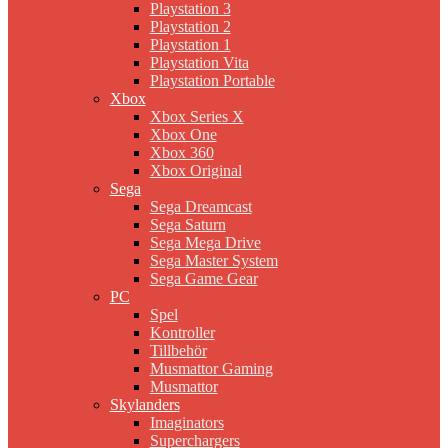
Playstation 3
Playstation 2
Playstation 1
Playstation Vita
Playstation Portable
Xbox
Xbox Series X
Xbox One
Xbox 360
Xbox Original
Sega
Sega Dreamcast
Sega Saturn
Sega Mega Drive
Sega Master System
Sega Game Gear
PC
Spel
Kontroller
Tillbehör
Musmattor Gaming
Musmattor
Skylanders
Imaginators
Superchargers