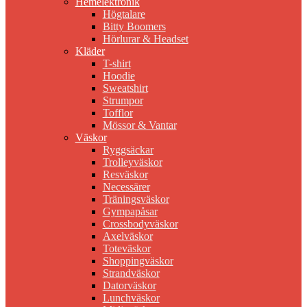
Hemelektronik
Högtalare
Bitty Boomers
Hörlurar & Headset
Kläder
T-shirt
Hoodie
Sweatshirt
Strumpor
Tofflor
Mössor & Vantar
Väskor
Ryggsäckar
Trolleyväskor
Resväskor
Necessärer
Träningsväskor
Gympapåsar
Crossbodyväskor
Axelväskor
Toteväskor
Shoppingväskor
Strandväskor
Datorväskor
Lunchväskor