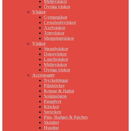
Midjeväskor
Övriga väskor
Väskor
Gympapåsar
Crossbodyväskor
Axelväskor
Toteväskor
Shoppingväskor
Väskor
Strandväskor
Datorväskor
Lunchväskor
Midjeväskor
Övriga väskor
Accessoarer
Nyckelringar
Plånböcker
Kepsar & Hattar
Solglasögon
Paraplyer
Klockor
Smycken
Pins, Badges & Patches
Skönhet
Husdjur