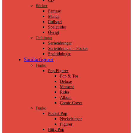
CD
Böcker
Fantasy
Manga
Rollspel
Spelguider
Övrigt
Tidningar
Serietidningar
Serietidningar – Pocket
Speltidningar
Samlarfigurer
Funko
Pop Figurer
Pop & Tee
Deluxe
Moment
Rides
Album
Comic Cover
Funko
Pocket Pop
Nyckelringar
Figurer
Bitty Pop