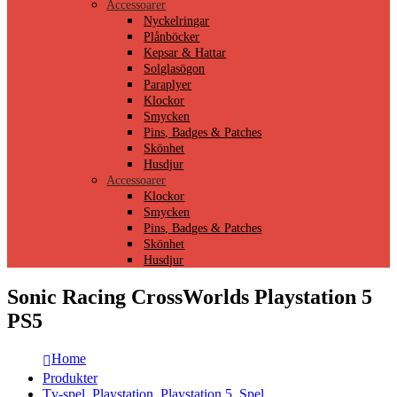
Accessoarer
Nyckelringar
Plånböcker
Kepsar & Hattar
Solglasögon
Paraplyer
Klockor
Smycken
Pins, Badges & Patches
Skönhet
Husdjur
Accessoarer
Klockor
Smycken
Pins, Badges & Patches
Skönhet
Husdjur
Sonic Racing CrossWorlds Playstation 5
PS5
Home
Produkter
Tv-spel
,
Playstation
,
Playstation 5
,
Spel