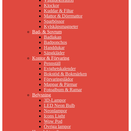
Väggdekoration
Klockor
Kuddar & Filtar
Mattor & Dörrmattor
Sparbössor
Kylskåpsmagneter
Bad- & Sovrum
Badlakan
Badponchos
Handdukar
Sängkläder
Kontor & Förvaring
Pennställ
Evighetskalender
Bokstöd & Bokmärken
Förvaringslådor
Mappar & Pärmar
Fotoalbum & Ramar
Belysning
3D-Lampor
LED Neon Bulb
Neonlampor
Icons Light
Wow Pod
Övriga lampor