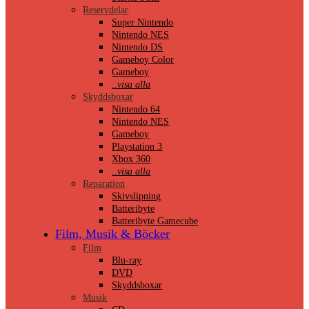
Reservdelar
Super Nintendo
Nintendo NES
Nintendo DS
Gameboy Color
Gameboy
..visa alla
Skyddsboxar
Nintendo 64
Nintendo NES
Gameboy
Playstation 3
Xbox 360
..visa alla
Reparation
Skivslipning
Batteribyte
Batteribyte Gamecube
Film, Musik & Böcker
Film
Blu-ray
DVD
Skyddsboxar
Musik