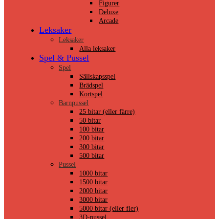
Figurer
Deluxe
Arcade
Leksaker
Leksaker
Alla leksaker
Spel & Pussel
Spel
Sällskapsspel
Brädspel
Kortspel
Barnpussel
25 bitar (eller färre)
50 bitar
100 bitar
200 bitar
300 bitar
500 bitar
Pussel
1000 bitar
1500 bitar
2000 bitar
3000 bitar
5000 bitar (eller fler)
3D-pussel