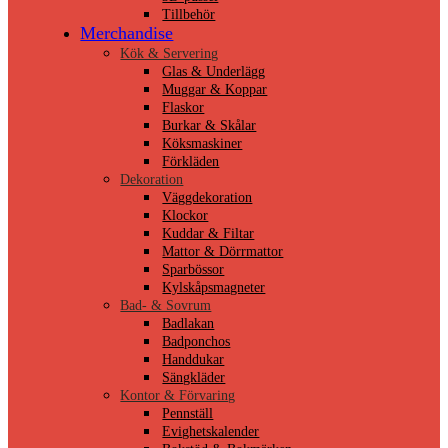
Tillbehör
Merchandise
Kök & Servering
Glas & Underlägg
Muggar & Koppar
Flaskor
Burkar & Skålar
Köksmaskiner
Förkläden
Dekoration
Väggdekoration
Klockor
Kuddar & Filtar
Mattor & Dörrmattor
Sparbössor
Kylskåpsmagneter
Bad- & Sovrum
Badlakan
Badponchos
Handdukar
Sängkläder
Kontor & Förvaring
Pennställ
Evighetskalender