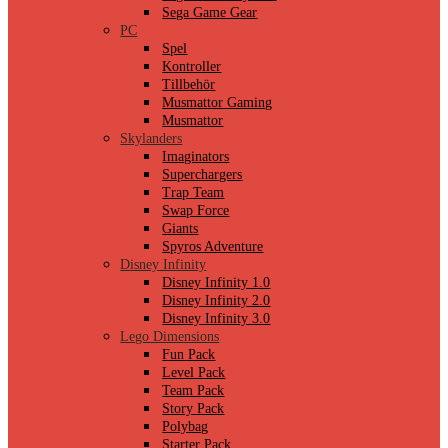
Sega Game Gear
PC
Spel
Kontroller
Tillbehör
Musmattor Gaming
Musmattor
Skylanders
Imaginators
Superchargers
Trap Team
Swap Force
Giants
Spyros Adventure
Disney Infinity
Disney Infinity 1.0
Disney Infinity 2.0
Disney Infinity 3.0
Lego Dimensions
Fun Pack
Level Pack
Team Pack
Story Pack
Polybag
Starter Pack