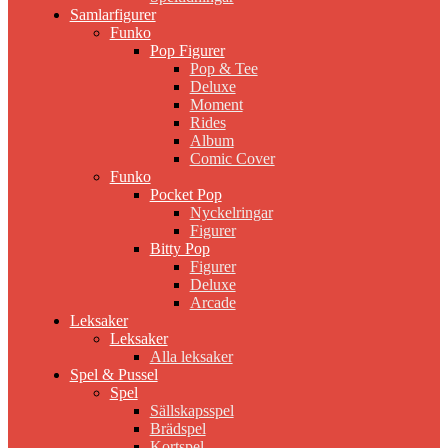
Samlarfigurer
Funko
Pop Figurer
Pop & Tee
Deluxe
Moment
Rides
Album
Comic Cover
Funko
Pocket Pop
Nyckelringar
Figurer
Bitty Pop
Figurer
Deluxe
Arcade
Leksaker
Leksaker
Alla leksaker
Spel & Pussel
Spel
Sällskapsspel
Brädspel
Kortspel