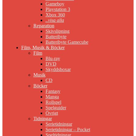
Gameboy
Playstation 3
Xbox 360
..visa alla
Reparation
Skivslipning
Batteribyte
Batteribyte Gamecube
Film, Musik & Böcker
Film
Blu-ray
DVD
Skyddsboxar
Musik
CD
Böcker
Fantasy
Manga
Rollspel
Spelguider
Övrigt
Tidningar
Serietidningar
Serietidningar – Pocket
Speltidningar