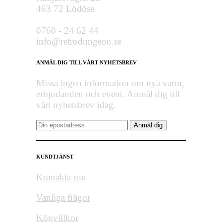
463 72 Lödöse
0760 - 24 62 44
info@retrodungeon.se
ANMÄL DIG TILL VÅRT NYHETSBREV
Missa ingen information om nya varor,
erbjudanden och event. Anmäl dig till
vårt nyhetsbrev idag.
KUNDTJÄNST
Kontakta oss
Vanliga frågor
Köpvillkor