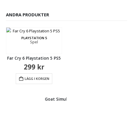
ANDRA PRODUKTER
PLAYSTATION 5
Spel
S5
Far Cry 6 Playstation 5 PS5
299
kr
LÄGG I KORGEN
PLAYSTATION 5
Spel
Goat Simulator 3 Pre-Udder Edition Playsta
Madiso
279
kr
LÄGG I KORGEN