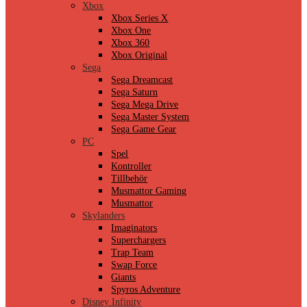
Xbox
Xbox Series X
Xbox One
Xbox 360
Xbox Original
Sega
Sega Dreamcast
Sega Saturn
Sega Mega Drive
Sega Master System
Sega Game Gear
PC
Spel
Kontroller
Tillbehör
Musmattor Gaming
Musmattor
Skylanders
Imaginators
Superchargers
Trap Team
Swap Force
Giants
Spyros Adventure
Disney Infinity