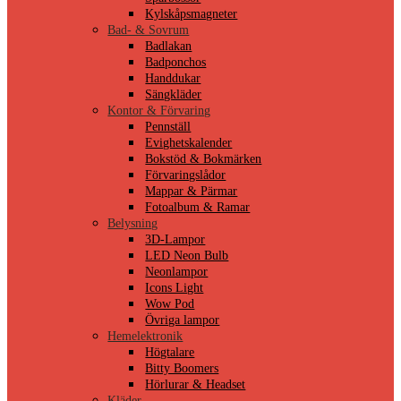
Kylskåpsmagneter
Bad- & Sovrum
Badlakan
Badponchos
Handdukar
Sängkläder
Kontor & Förvaring
Pennställ
Evighetskalender
Bokstöd & Bokmärken
Förvaringslådor
Mappar & Pärmar
Fotoalbum & Ramar
Belysning
3D-Lampor
LED Neon Bulb
Neonlampor
Icons Light
Wow Pod
Övriga lampor
Hemelektronik
Högtalare
Bitty Boomers
Hörlurar & Headset
Kläder