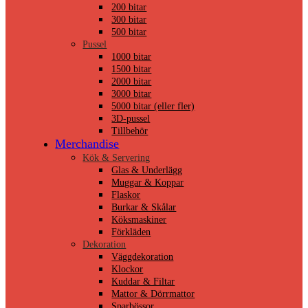
200 bitar
300 bitar
500 bitar
Pussel
1000 bitar
1500 bitar
2000 bitar
3000 bitar
5000 bitar (eller fler)
3D-pussel
Tillbehör
Merchandise
Kök & Servering
Glas & Underlägg
Muggar & Koppar
Flaskor
Burkar & Skålar
Köksmaskiner
Förkläden
Dekoration
Väggdekoration
Klockor
Kuddar & Filtar
Mattor & Dörrmattor
Sparbössor