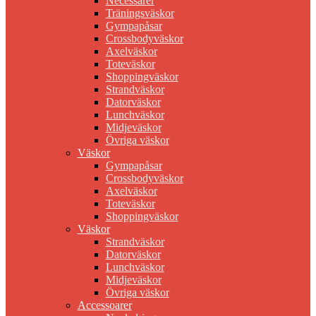
Necessärer
Träningsväskor
Gympapåsar
Crossbodyväskor
Axelväskor
Toteväskor
Shoppingväskor
Strandväskor
Datorväskor
Lunchväskor
Midjeväskor
Övriga väskor
Väskor
Gympapåsar
Crossbodyväskor
Axelväskor
Toteväskor
Shoppingväskor
Väskor
Strandväskor
Datorväskor
Lunchväskor
Midjeväskor
Övriga väskor
Accessoarer