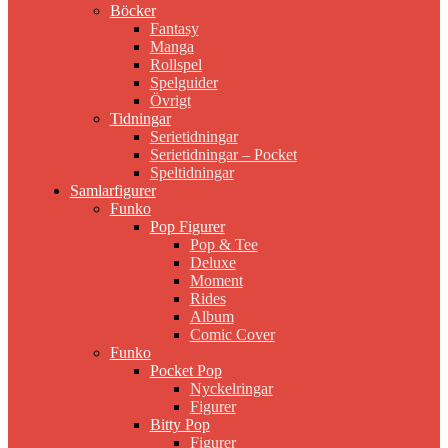
Böcker
Fantasy
Manga
Rollspel
Spelguider
Övrigt
Tidningar
Serietidningar
Serietidningar – Pocket
Speltidningar
Samlarfigurer
Funko
Pop Figurer
Pop & Tee
Deluxe
Moment
Rides
Album
Comic Cover
Funko
Pocket Pop
Nyckelringar
Figurer
Bitty Pop
Figurer