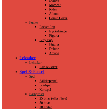
Deluxe
Moment
Rides
Album
Comic Cover
Funko
Pocket Pop
Nyckelringar
Figurer
Bitty Pop
Figurer
Deluxe
Arcade
Leksaker
Leksaker
Alla leksaker
Spel & Pussel
Spel
Sällskapsspel
Brädspel
Kortspel
Barnpussel
25 bitar (eller färre)
50 bitar
100 bitar