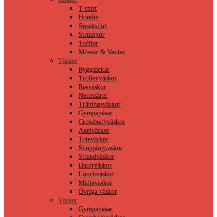
T-shirt
Hoodie
Sweatshirt
Strumpor
Tofflor
Mössor & Vantar
Väskor
Ryggsäckar
Trolleyväskor
Resväskor
Necessärer
Träningsväskor
Gympapåsar
Crossbodyväskor
Axelväskor
Toteväskor
Shoppingväskor
Strandväskor
Datorväskor
Lunchväskor
Midjeväskor
Övriga väskor
Väskor
Gympapåsar