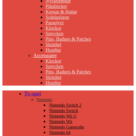
Nyckelringar
Plånböcker
Kepsar & Hattar
Solglasögon
Paraplyer
Klockor
Smycken
Pins, Badges & Patches
Skönhet
Husdjur
Accessoarer
Klockor
Smycken
Pins, Badges & Patches
Skönhet
Husdjur
Tv-spel
Nintendo
Nintendo Switch 2
Nintendo Switch
Nintendo Wii U
Nintendo Wii
Nintendo Gamecube
Nintendo 64