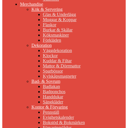
Merchandise
Kök & Servering
Glas & Underlägg
Muggar & Koppar
Flaskor
Burkar & Skålar
Köksmaskiner
Förkläden
Dekoration
Väggdekoration
Klockor
Kuddar & Filtar
Mattor & Dörrmattor
Sparbössor
Kylskåpsmagneter
Bad- & Sovrum
Badlakan
Badponchos
Handdukar
Sängkläder
Kontor & Förvaring
Pennställ
Evighetskalender
Bokstöd & Bokmärken
Förvaringslådor