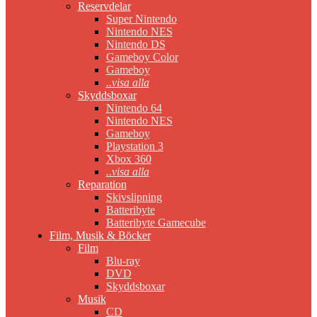
Reservdelar
Super Nintendo
Nintendo NES
Nintendo DS
Gameboy Color
Gameboy
..visa alla
Skyddsboxar
Nintendo 64
Nintendo NES
Gameboy
Playstation 3
Xbox 360
..visa alla
Reparation
Skivslipning
Batteribyte
Batteribyte Gamecube
Film, Musik & Böcker
Film
Blu-ray
DVD
Skyddsboxar
Musik
CD