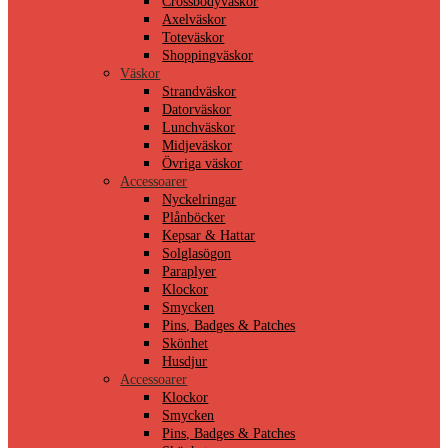
Crossbodyväskor
Axelväskor
Toteväskor
Shoppingväskor
Väskor
Strandväskor
Datorväskor
Lunchväskor
Midjeväskor
Övriga väskor
Accessoarer
Nyckelringar
Plånböcker
Kepsar & Hattar
Solglasögon
Paraplyer
Klockor
Smycken
Pins, Badges & Patches
Skönhet
Husdjur
Accessoarer
Klockor
Smycken
Pins, Badges & Patches