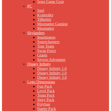
Sega Game Gear
PC
Spel
Kontroller
Tillbehör
Musmattor Gaming
Musmattor
Skylanders
Imaginators
Superchargers
Trap Team
Swap Force
Giants
Spyros Adventure
Disney Infinity
Disney Infinity 1.0
Disney Infinity 2.0
Disney Infinity 3.0
Lego Dimensions
Fun Pack
Level Pack
Team Pack
Story Pack
Polybag
Starter Pack