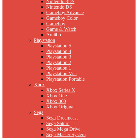
Nintendo 3DS
Nintendo DS
Gameboy Advance
Gameboy Color
Gameboy
Game & Watch
Amiibo
Playstation
Playstation 5
Playstation 4
Playstation 3
Playstation 2
Playstation 1
Playstation Vita
Playstation Portable
Xbox
Xbox Series X
Xbox One
Xbox 360
Xbox Original
Sega
Sega Dreamcast
Sega Saturn
Sega Mega Drive
Sega Master System