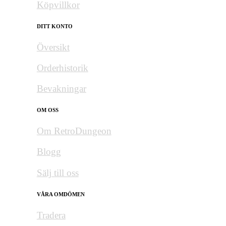
Köpvillkor
DITT KONTO
Översikt
Orderhistorik
Bevakningar
OM OSS
Om RetroDungeon
Blogg
Sälj till oss
VÅRA OMDÖMEN
Tradera