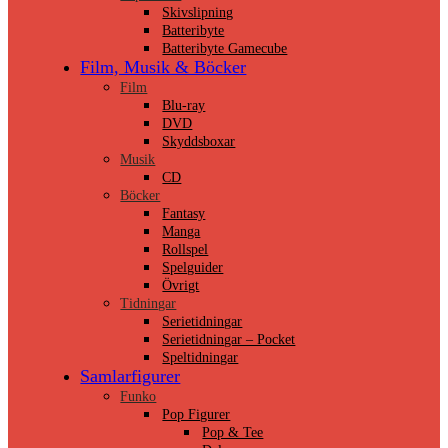
Skivslipning
Batteribyte
Batteribyte Gamecube
Film, Musik & Böcker
Film
Blu-ray
DVD
Skyddsboxar
Musik
CD
Böcker
Fantasy
Manga
Rollspel
Spelguider
Övrigt
Tidningar
Serietidningar
Serietidningar – Pocket
Speltidningar
Samlarfigurer
Funko
Pop Figurer
Pop & Tee