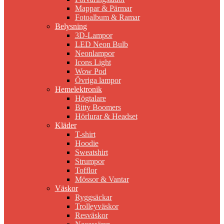
Mappar & Pärmar
Fotoalbum & Ramar
Belysning
3D-Lampor
LED Neon Bulb
Neonlampor
Icons Light
Wow Pod
Övriga lampor
Hemelektronik
Högtalare
Bitty Boomers
Hörlurar & Headset
Kläder
T-shirt
Hoodie
Sweatshirt
Strumpor
Tofflor
Mössor & Vantar
Väskor
Ryggsäckar
Trolleyväskor
Resväskor