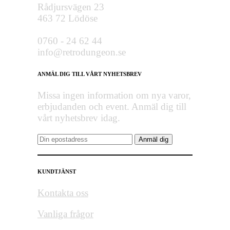
Rådjursvägen 23
463 72 Lödöse
0760 - 24 62 44
info@retrodungeon.se
ANMÄL DIG TILL VÅRT NYHETSBREV
Missa ingen information om nya varor,
erbjudanden och event. Anmäl dig till
vårt nyhetsbrev idag.
KUNDTJÄNST
Kontakta oss
Vanliga frågor