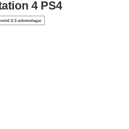
tation 4 PS4
nstid
2-3 arbetsdagar