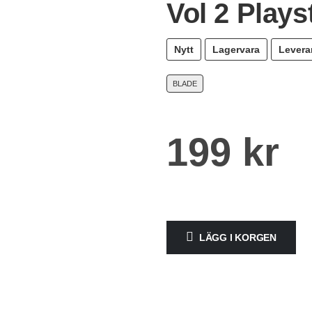
Vol 2 Plays
Nytt
Lagervara
Levera
BLADE
199
kr
LÄGG I KORGEN
Alternative: