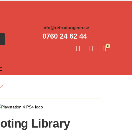
info@retrodungeon.se
0760 24 62 44
0
E
S4
oting Library